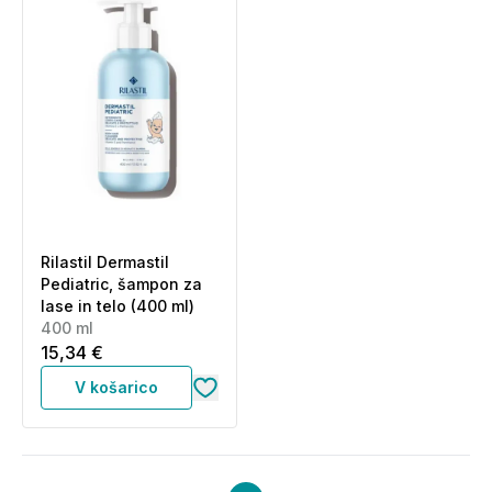
naslov:
tajnistvo@pharmagea.com; 015116222 *cena
klica je obračunana po ceniku operaterja
Rilastil Dermastil
Pediatric, šampon za
lase in telo (400 ml)
400 ml
15,34 €
V košarico