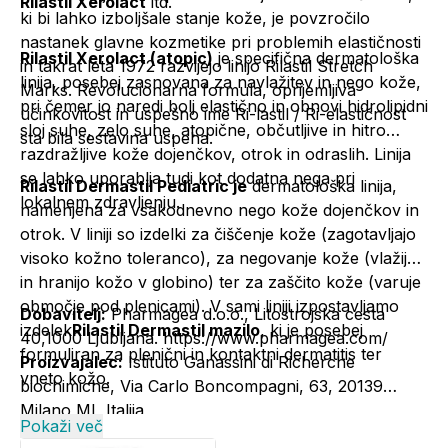
Rilastil Xerolact
itd.
ki bi lahko izboljšale stanje kože, je povzročilo
nastanek glavne kozmetike pri problemih elastičnosti
Rilastil Xerolact (atopic)
je specifična dermatološka
in takrat leta 1972 razvijejo linijo Rilastil Stretch
linija, posebej zasnovana za navlažitev in nego kože,
Marks. Revolucionarna formula, oprijemljiva
pri čemer jo naredi bolj elastično in obnovi hidrolipidni
učinkovitost in uspešno ime Ri-lastil / Ri-elastičnost
sloj suhe, zelo suhe, atopične, občutljive in hitro
sta bila sestavina uspeha.
razdražljive kože dojenčkov, otrok in odraslih. Linija
se lahko uporablja tudi kot dodatna nega pri
Rilastil Dermastil Pediatric je
dermatološka linija,
lokalnem zdravljenju.
namenjena za vsakodnevno nego kože dojenčkov in
otrok. V liniji so izdelki za čiščenje kože (zagotavljajo
visoko kožno toleranco), za negovanje kože (vlažijo
in hranijo kožo v globino) ter za zaščito kože (varuje
območje pod plenicami). V sami liniji izpostavljamo
Dobavitelj:
Pharmagea d.o.o., Litostrojska cesta
izdelek
Rilastil Dermastil mazilo
, ki je posebej
40,1000 Ljubljana. https://www.pharmagea.com/
formuliran za plenični in kontaktni dermatitis ter
Proizvajalec:
Istituto Ganassini di Richerche
vneto kožo.
biochimiche, Via Carlo Boncompagni, 63, 20139
Milano MI, Italija
Pokaži več
Informacije o proizvajalcu - Elektronski kontaktni