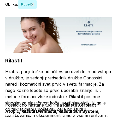
Oblika
:
Kopel
Rilastil
Hrabra podjetniška odločitev: po dveh letih od vstopa
v družbo, je sedanji predsednik družbe Ganassini
naredil kozmetični svet prvič v svetu farmacije. Za
nego kožne lepote so prvič uporabili znanje in
metode farmacevtske industrije.
Rilastil
postane
sinonim za elastičnost kože, prefinjen vidik, ki ga je
Posledično nastane tudi linija
R
ilastil Xerolact
do takrat manj upošteval. Želja po študiju,
Atopic, Rilastil Dermastil, Rilastil Sun System,
raziskovanju in eksperimentiranju z vsemi rešitvami,