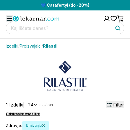
💙 Catafertyl (do -20%)
Izdelki
/
Proizvajalci
/
Rilastil
1
Izdelki
|
Filter
24
na stran
Odstranite vse filtre
Zdravje
:
Umivanje