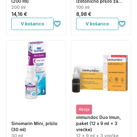
(200 ml)
izotonično pršilo za
200 ml
nos (100 ml)
100 ml
14,16 €
8,98 €
V košarico
V košarico
Akcija
immundoc Duo Imun,
Sinomarin Mini, pršilo
paket (12 x 9 ml + 3
(30 ml)
vrečke)
30 ml
12 x 9 ml + 3 vrečke