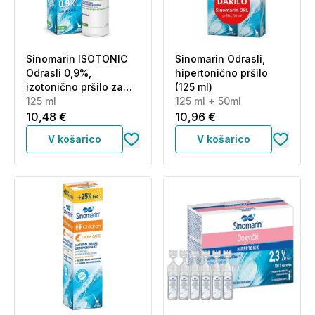
Sinomarin ISOTONIC
Sinomarin Odrasli,
Odrasli 0,9%,
hipertonično pršilo
izotonično pršilo za
(125 ml)
odrasle (125 ml)
125 ml
125 ml + 50ml
10,48 €
10,96 €
V košarico
V košarico