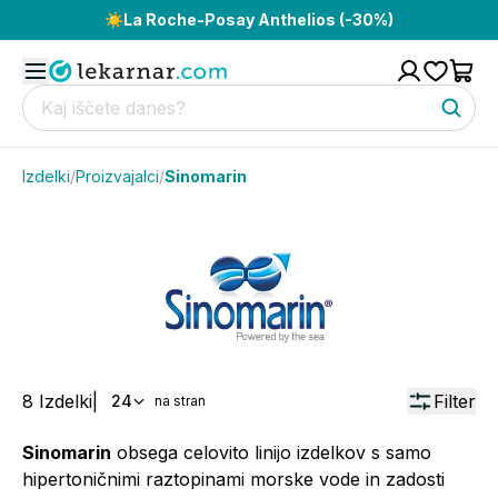
☀️
La Roche-Posay Anthelios (-30%)
Izdelki
/
Proizvajalci
/
Sinomarin
8
Izdelki
|
Filter
24
na stran
Sinomarin
obsega celovito linijo izdelkov s samo
hipertoničnimi raztopinami morske vode in zadosti