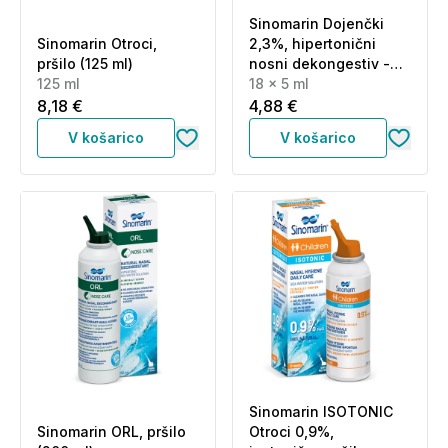
Sinomarin Dojenčki
Sinomarin Otroci,
2,3%, hipertonični
pršilo (125 ml)
nosni dekongestiv -
125 ml
ampule(18 x 5 ml)
18 x 5 ml
8,18 €
4,88 €
V košarico
V košarico
Sinomarin ISOTONIC
Sinomarin ORL, pršilo
Otroci 0,9%,