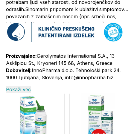
potrebam ljudi vseh starosti, od novorojenčkov do
odraslih.Sinomarin pripomore k ublažitvi simptomov,
povezanih z zamašenim nosom (npr. srbeči nos,
kihanje, kašljanje, zvišan tlak v sinusih in ušesih,
motnje spanja).
Proizvajalec:
Gerolymatos International S.A., 13
Asklipiou St., Kryoneri 145 68, Athens, Greece
Dobavitelj:
InnoPharma d.o.o. Tehnološki park 24,
1000 Ljubljana, Slovenija, info@innopharma.biz
Pokaži več