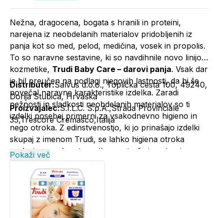
Nežna, dragocena, bogata s hranili in proteini,
narejena iz neobdelanih materialov pridobljenih iz
panja kot so med, pelod, medičina, vosek in propolis.
To so naravne sestavine, ki so navdihnile novo linijo
kozmetike,
Trudi Baby Care – darovi panja
. Vsak dar
je bil preučen na podlagi njegovih lastnosti, da bi še
Distributer:
Salvus d.o.o., Toplička cesta 100, 49240,
povečal naravne karakteristike izdelka. Zaradi
Donja Stubica, Hrvaška
nežnosti in sladkosti neobdelanih materialov so ti
Proizvajalec:
S.I.L.C. S.p.A.,Strada Provinciale
izdelki posebej primerni za vsakodnevno higieno in
35,Trescore Cremasco,Italija
nego otroka. Z edinstvenostjo, ki jo prinašajo izdelki
skupaj z imenom Trudi, se lahko higiena otroka
prelevi v posebne trenutke za starše in ustvari
Pokaži več
spomine ter povezanost.