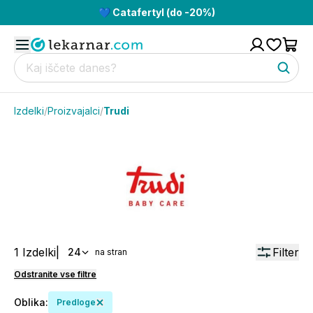
💙 Catafertyl (do -20%)
Izdelki
/
Proizvajalci
/
Trudi
1
Izdelki
|
Filter
24
na stran
Odstranite vse filtre
Oblika
:
Predloge