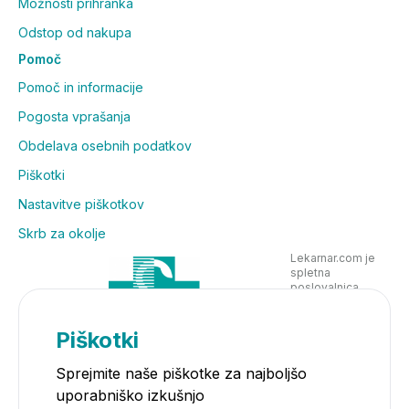
Možnosti prihranka
Odstop od nakupa
Pomoč
Pomoč in informacije
Pogosta vprašanja
Obdelava osebnih podatkov
Piškotki
Nastavitve piškotkov
Skrb za okolje
Lekarnar.com je
spletna
poslovalnica
Lekarne Nove
Poljane in posluje
v skladu z
Piškotki
zakonodajo
Sprejmite naše piškotke za najboljšo
uporabniško izkušnjo