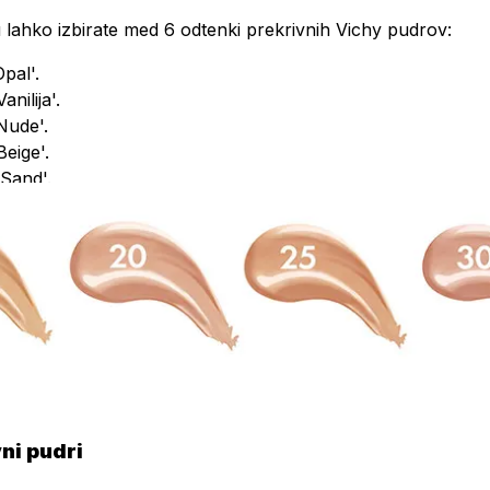
 lahko izbirate med 6 odtenki prekrivnih Vichy pudrov:
pal'.
nilija'.
Nude'.
eige'.
'Sand'.
Gold'.
ni pudri