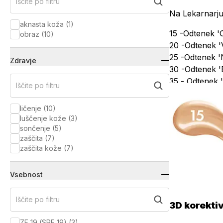
Iščite po filtru
Na Lekarnarju
aknasta koža
(
1
)
15 -Odtenek 'O
obraz
(
10
)
20 -Odtenek 'Va
25 -Odtenek '
Zdravje
30 -Odtenek 'B
35 - Odtenek 
Iščite po filtru
45 - Odtenek '
ličenje
(
10
)
luščenje kože
(
3
)
sončenje
(
5
)
zaščita
(
7
)
zaščita kože
(
7
)
Vsebnost
Iščite po filtru
3D korektiv
ZF 19 (SPF 19)
(
3
)