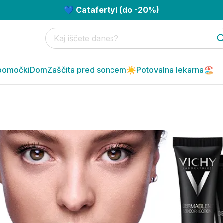
💙 Catafertyl (do -20%)
pomočki
Dom
Zaščita pred soncem☀️
Potovalna lekarna🏖️