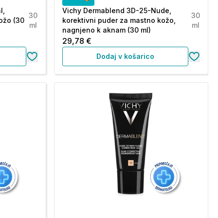
l,
Vichy Dermablend 3D-25-Nude,
30
30
ožo (30
korektivni puder za mastno kožo,
ml
ml
nagnjeno k aknam (30 ml)
29,78 €
Dodaj v košarico