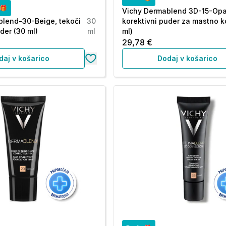
o🎁
Vichy Dermablend 3D-15-Opa
blend-30-Beige, tekoči
30
korektivni puder za mastno k
der (30 ml)
ml
ml)
29,78 €
daj v košarico
Dodaj v košarico