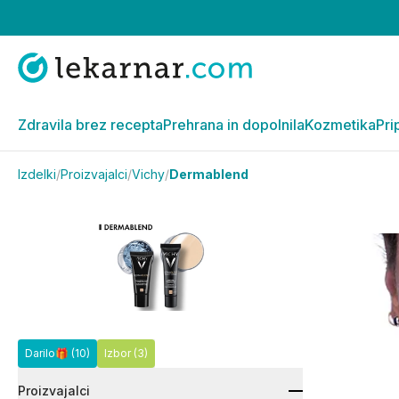
Zdravila brez recepta
Prehrana in dopolnila
Kozmetika
Pri
Izdelki
/
Proizvajalci
/
Vichy
/
Dermablend
Darilo🎁
(10)
Izbor
(3)
Proizvajalci