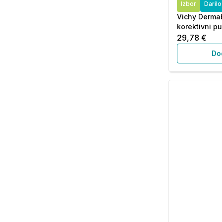
Izbor
Daril
Vichy Derma
korektivni pu
29,78 €
Do