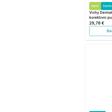
Izbor
Daril
Vichy Dermab
korektivni pu
29,78 €
Do