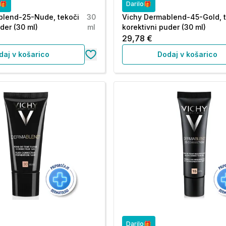
o🎁
Darilo🎁
blend-25-Nude, tekoči
30
Vichy Dermablend-45-Gold, 
der (30 ml)
ml
korektivni puder (30 ml)
29,78 €
daj v košarico
Dodaj v košarico
Darilo🎁