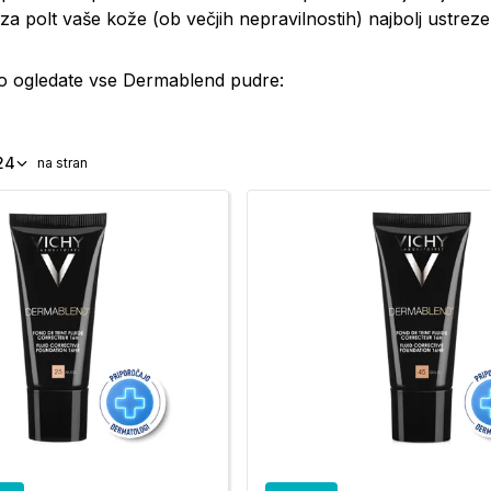
za polt vaše kože (ob večjih nepravilnostih) najbolj ustr
ko ogledate vse Dermablend pudre:
24
na stran