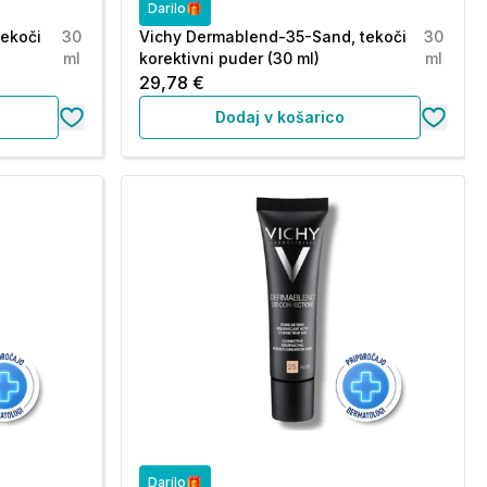
Darilo🎁
tekoči
30
Vichy Dermablend-35-Sand, tekoči
30
ml
korektivni puder (30 ml)
ml
29,78 €
Dodaj v košarico
Darilo🎁