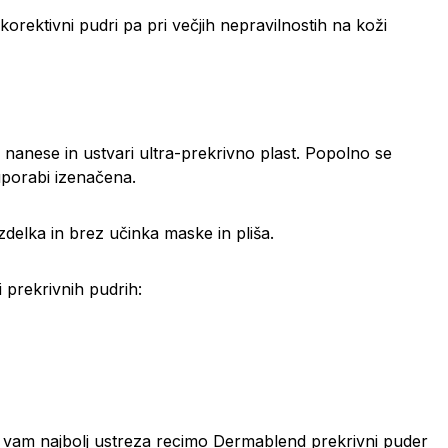
orektivni pudri pa pri večjih nepravilnostih na koži
nanese in ustvari ultra-prekrivno plast. Popolno se
 uporabi izenačena.
delka in brez učinka maske in pliša.
 prekrivnih pudrih:
e vam najbolj ustreza recimo Dermablend prekrivni puder