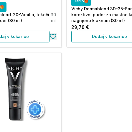
Darilo🎁
o🎁
Vichy Dermablend 3D-35-Sa
lend-20-Vanilla, tekoči
30
korektivni puder za mastno k
der (30 ml)
ml
nagnjeno k aknam (30 ml)
29,78 €
daj v košarico
Dodaj v košarico