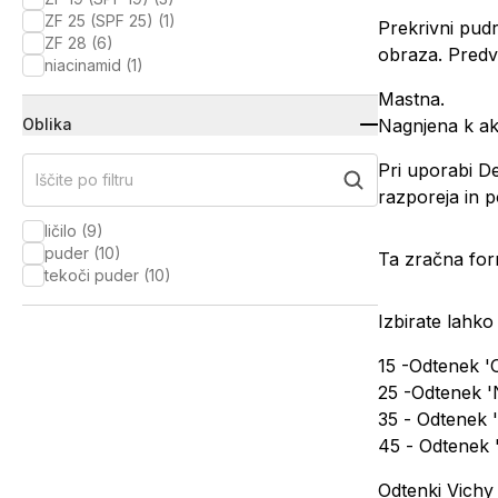
ZF 25 (SPF 25)
(
1
)
Prekrivni pudr
ZF 28
(
6
)
obraza. Predvs
niacinamid
(
1
)
Mastna.
Oblika
Nagnjena k a
Pri uporabi D
Iščite po filtru
razporeja in p
ličilo
(
9
)
puder
(
10
)
Ta zračna form
tekoči puder
(
10
)
Izbirate lahko
15 -Odtenek 'O
25 -Odtenek '
35 - Odtenek 
45 - Odtenek '
Odtenki Vichy