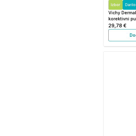
Izbor
Daril
Vichy Derma
korektivni pu
29,78 €
Do