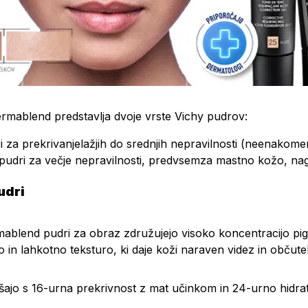
ermablend predstavlja dvoje vrste Vichy pudrov:
i za prekrivanjelažjih do srednjih nepravilnosti (neenakomer
 pudri za večje nepravilnosti, predvsemza mastno kožo, na
udri
ablend pudri za obraz združujejo visoko koncentracijo pigm
 in lahkotno teksturo, ki daje koži naraven videz in občut
šajo s 16-urna prekrivnost z mat učinkom in 24-urno hidrat