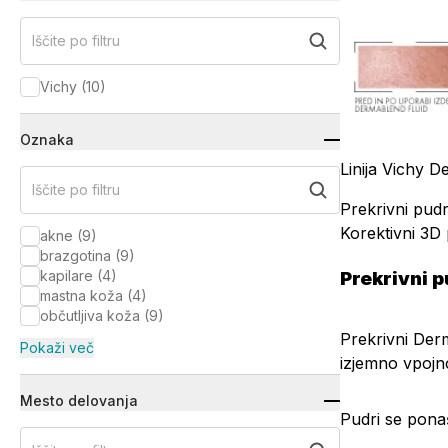
Iščite po filtru
Vichy
(
10
)
Oznaka
Linija Vichy D
Iščite po filtru
Prekrivni pudr
Korektivni 3D
akne
(
9
)
brazgotina
(
9
)
Prekrivni p
kapilare
(
4
)
mastna koža
(
4
)
občutljiva koža
(
9
)
Prekrivni Derm
Pokaži več
izjemno vpojno
Mesto delovanja
Pudri se pona