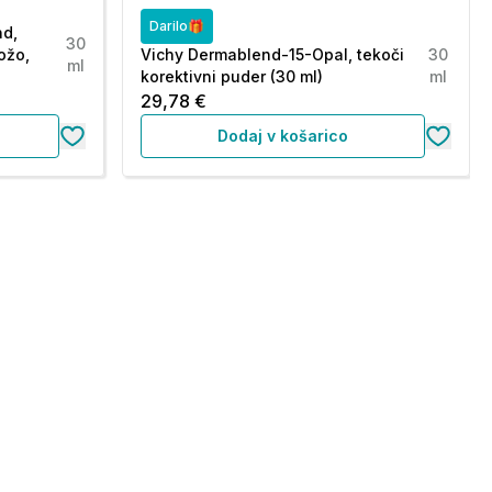
Darilo🎁
nd,
30
ožo,
Vichy Dermablend-15-Opal, tekoči
30
ml
korektivni puder (30 ml)
ml
29,78 €
Dodaj v košarico