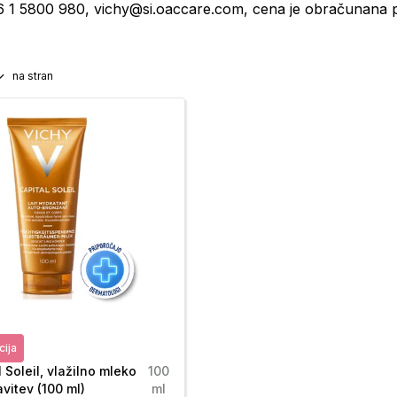
 1 5800 980, vichy@si.oaccare.com, cena je obračunana po
na stran
cija
 Soleil, vlažilno mleko
100
vitev (100 ml)
ml