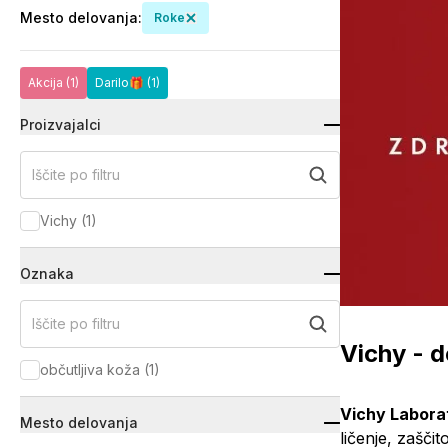
Mesto delovanja
:
Roke
Akcija
(1)
Darilo🎁
(1)
Proizvajalci
Iščite po filtru
Vichy
(
1
)
Oznaka
Iščite po filtru
Vichy - 
občutljiva koža
(
1
)
Vichy Labora
Mesto delovanja
ličenje, zašči