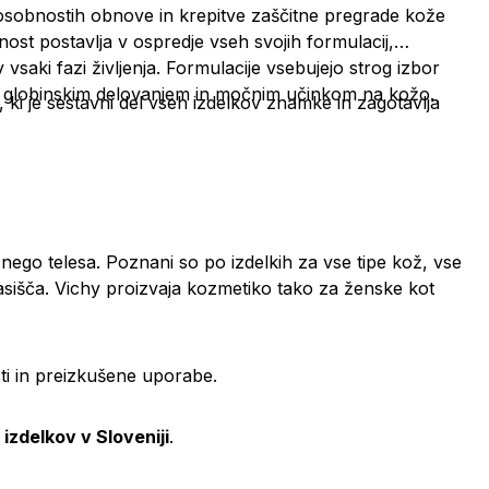
osobnostih obnove in krepitve zaščitne pregrade kože
nost postavlja v ospredje vseh svojih formulacij,
vsaki fazi življenja. Formulacije vsebujejo strog izbor
 z globinskim delovanjem in močnim učinkom na kožo.
ki je sestavni del vseh izdelkov znamke in zagotavlja
ego telesa. Poznani so po izdelkih za vse tipe kož, vse
lasišča. Vichy proizvaja kozmetiko tako za ženske kot
sti in preizkušene uporabe.
izdelkov v Sloveniji
.