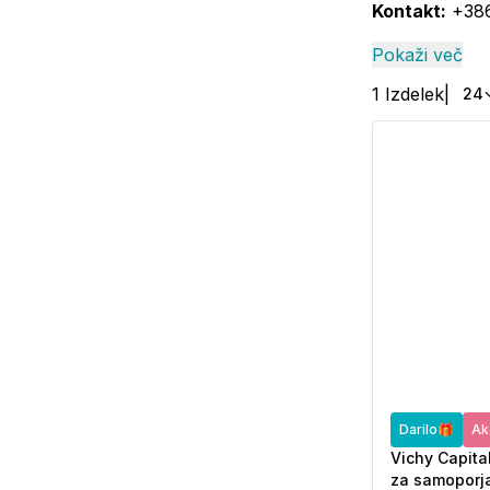
Kontakt:
+386
Pokaži več
1
Izdelek
|
24
Darilo🎁
Ak
Vichy Capital
za samoporja