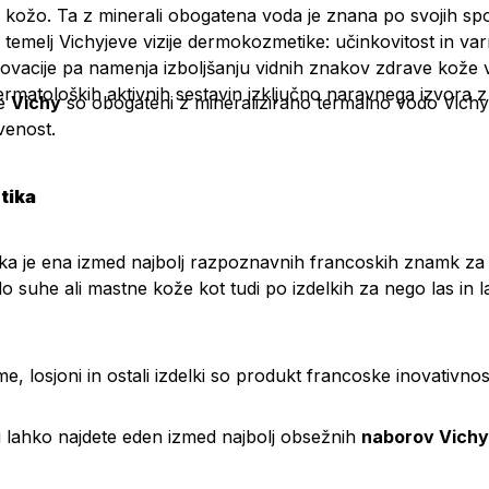
 kožo. Ta z minerali obogatena voda je znana po svojih sp
a temelj Vichyjeve vizije dermokozmetike: učinkovitost in var
novacije pa namenja izboljšanju vidnih znakov zdrave kože v 
ermatoloških aktivnih sestavin izključno naravnega izvora
ke
Vichy
so obogateni z mineralizirano termalno vodo Vichy, 
venost.
tika
ka je ena izmed najbolj razpoznavnih francoskih znamk za n
do suhe ali mastne kože kot tudi po izdelkih za nego las in 
.
e, losjoni in ostali izdelki so produkt francoske inovativno
 lahko najdete eden izmed najbolj obsežnih
naborov Vichy 