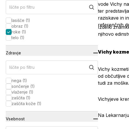
vode Vichy na
Iščite po filtru
ter predstavlj
raziskave in i
lasišče
(
1
)
referenčnih d
obraz
(
1
)
Izdelki znam
roke
(
1
)
njihovo edinst
telo
(
1
)
Vichy kozme
Zdravje
Iščite po filtru
Vichy kozmeti
od občutljive 
nega
(
1
)
tudi za moške
sončenje
(
1
)
vlaženje
(
1
)
zaščita
(
1
)
Vichyjeve krem
zaščita kože
(
1
)
Na Lekarnarju
Vsebnost