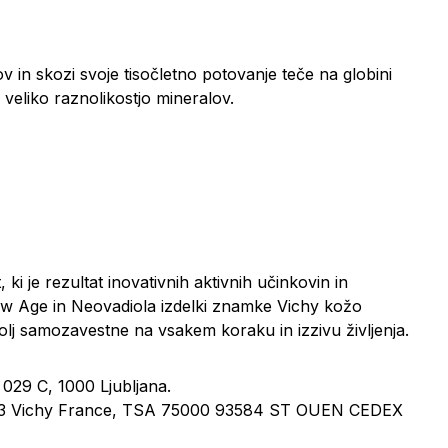
 in skozi svoje tisočletno potovanje teče na globini
veliko raznolikostjo mineralov.
ki je rezultat inovativnih aktivnih učinkovin in
low Age in Neovadiola izdelki znamke Vichy kožo
olj samozavestne na vsakem koraku in izzivu življenja.
 029 C, 1000 Ljubljana.
03 Vichy France, TSA 75000 93584 ST OUEN CEDEX