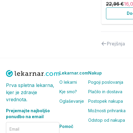
22,96 €
16,
Do
Prejšnja
Lekarnar.com
Nakup
O lekarni
Pogoji poslovanja
Prva spletna lekarna,
Kje smo?
Plačilo in dostava
kjer je zdravje
vrednota.
Oglaševanje
Postopek nakupa
Prejemajte najboljšo
Možnosti prihranka
ponudbo na email
Odstop od nakupa
Pomoč
Email