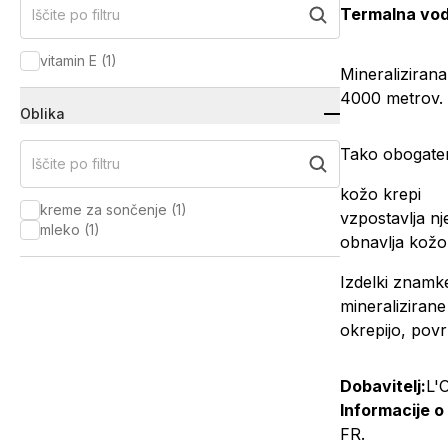
Termalna vod
Iščite po filtru
vitamin E
(
1
)
Mineralizirana
4000 metrov. K
Oblika
Tako obogaten
Iščite po filtru
kožo krepi
kreme za sončenje
(
1
)
vzpostavlja n
mleko
(
1
)
obnavlja kožo
Izdelki znamke
mineraliziran
okrepijo, povr
Dobavitelj:
L'
Informacije o
FR.