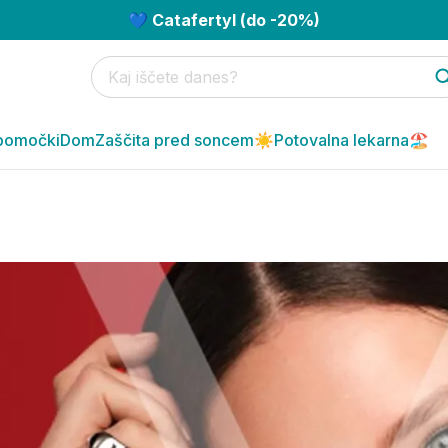
💙 Catafertyl (do -20%)
pomočki
Dom
Zaščita pred soncem☀️
Potovalna lekarna🏖️