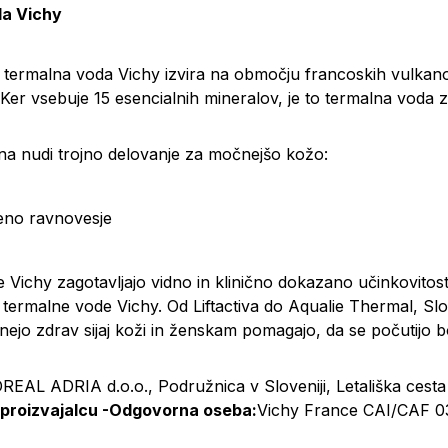
a Vichy
 termalna voda Vichy izvira na območju francoskih vulkanov
er vsebuje 15 esencialnih mineralov, je to termalna voda z 
a nudi trojno delovanje za močnejšo kožo:
jeno ravnovesje
 Vichy zagotavljajo vidno in klinično dokazano učinkovitost, 
e termalne vode Vichy. Od Liftactiva do Aqualie Thermal, S
nejo zdrav sijaj koži in ženskam pomagajo, da se počutijo b
OREAL ADRIA d.o.o., Podružnica v Sloveniji, Letališka cesta
 proizvajalcu -Odgovorna oseba:
Vichy France CAI/CAF 