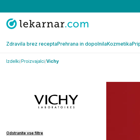
Zdravila brez recepta
Prehrana in dopolnila
Kozmetika
Pri
Izdelki
/
Proizvajalci
/
Vichy
Odstranite vse filtre