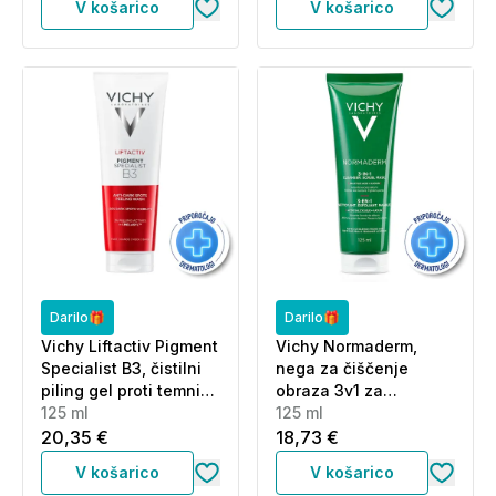
V košarico
V košarico
Darilo🎁
Darilo🎁
Vichy Liftactiv Pigment
Vichy Normaderm,
Specialist B3, čistilni
nega za čiščenje
piling gel proti temnim
obraza 3v1 za
lisam (125 ml)
125 ml
občutljivo kožo
125 ml
nagnjeno k
20,35 €
18,73 €
nepravilnostim (125 ml)
V košarico
V košarico