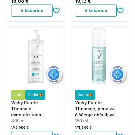
področje okoli oči (200
18,08 €
19,13 €
ml)
V košarico
V košarico
Izbor
Darilo🎁
Darilo🎁
Vichy Purete
Vichy Purete
Thermale,
Thermale, pena za
mineralizirana
čiščenje občutljive
micelarna voda za
400 ml
kože obraza (150 ml)
150 ml
občutljivo kožo (400
20,98 €
21,08 €
ml)