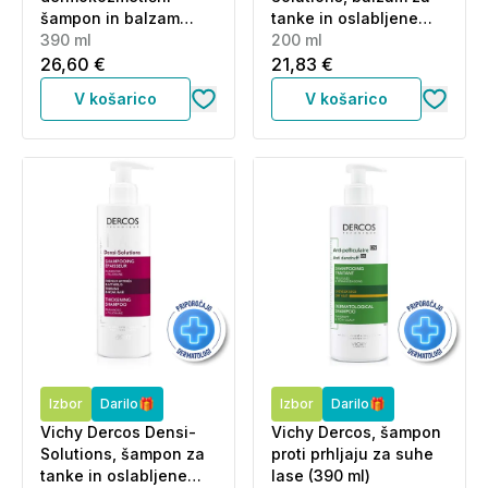
šampon in balzam
tanke in oslabljene
proti prhljaju (390 ml)
390 ml
lase (200 ml)
200 ml
26,60 €
21,83 €
V košarico
V košarico
Izbor
Darilo🎁
Izbor
Darilo🎁
Vichy Dercos Densi-
Vichy Dercos, šampon
Solutions, šampon za
proti prhljaju za suhe
tanke in oslabljene
lase (390 ml)