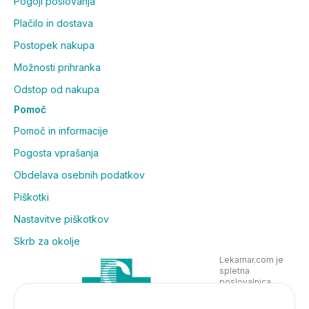
Pogoji poslovanja
Plačilo in dostava
Postopek nakupa
Možnosti prihranka
Odstop od nakupa
Pomoč
Pomoč in informacije
Pogosta vprašanja
Obdelava osebnih podatkov
Piškotki
Nastavitve piškotkov
Skrb za okolje
Lekarnar.com je
spletna
poslovalnica
Lekarne Nove
Poljane in posluje