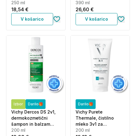
lase (250 ml)
250 ml
390 ml
18,54 €
26,60 €
V košarico
V košarico
Izbor
Darilo🎁
Darilo🎁
Vichy Dercos DS 2v1,
Vichy Purete
dermokozmetični
Thermale, čistilno
šampon in balzam
mleko 3v1 za
proti prhljaju (200 ml)
200 ml
občutljivo kožo in
200 ml