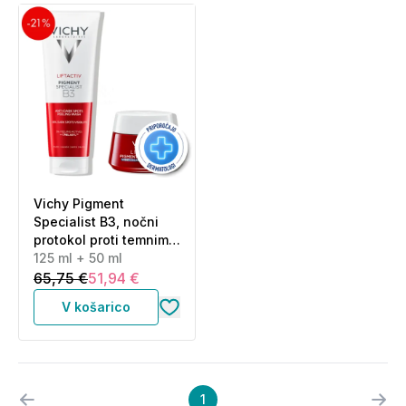
Vichy Pigment
Specialist B3, nočni
protokol proti temnim
madežem (125 ml + 50
125 ml + 50 ml
ml)
65,75 €
51,94 €
V košarico
1