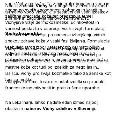
vode Vichy na kožo. Ta z minerali obogatena voda je
Izdelki znamke
Vichy
so obogateni z mineralizirano
znana po svojih sposobnostih obnove in krepitve
termalno vodo Vichy, ki je sestavni del vseh izdelkov
zaščitne pregrade kože ter predstavlja temelj
znamke in zagotavlja njihovo edinstvenost.
Vichyjeve vizije dermokozmetike: učinkovitost in
varnost postavlja v ospredje vseh svojih formulacij,
Vichy kozmetika
raziskave in inovacije pa namenja izboljšanju vidnih
znakov zdrave kože v vsaki fazi življenja. Formulacije
vsebujejo strog izbor referenčnih dermatoloških
Vichy kozmetika je ena izmed najbolj razpoznavnih
aktivnih sestavin izključno naravnega izvora z
francoskih znamk za nego telesa. Poznani so po
globinskim delovanjem in močnim učinkom na kožo.
izdelkih za vse tipe kož, vse od občutljive do suhe ali
mastne kože kot tudi po izdelkih za nego las in
lasišča. Vichy proizvaja kozmetiko tako za ženske kot
tudi za moške.
Vichyjeve kreme, losjoni in ostali izdelki so produkt
francoske inovativnosti in preizkušene uporabe.
Na Lekarnarju lahko najdete eden izmed najbolj
obsežnih
naborov Vichy izdelkov v Sloveniji
.