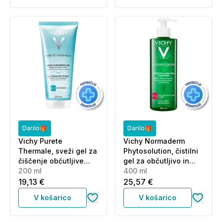
Darilo🎁
Darilo🎁
Vichy Purete
Vichy Normaderm
Thermale, sveži gel za
Phytosolution, čistilni
čiščenje občutljive
gel za občutljivo in
kože obraza (200 ml)
200 ml
mastno kožo (400 ml)
400 ml
19,13 €
25,57 €
V košarico
V košarico