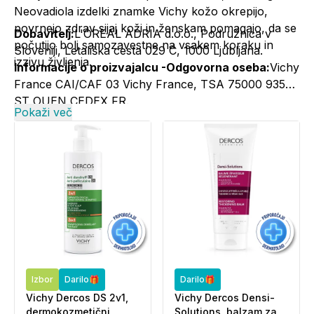
Neovadiola izdelki znamke Vichy kožo okrepijo,
povrnejo zdrav sijaj koži in ženskam pomagajo, da se
Dobavitelj:
L'OREAL ADRIA d.o.o., Podružnica v
počutijo bolj samozavestne na vsakem koraku in
Sloveniji, Letališka cesta 029 C, 1000 Ljubljana.
izzivu življenja.
Informacije o proizvajalcu -Odgovorna oseba:
Vichy
France CAI/CAF 03 Vichy France, TSA 75000 93584
ST OUEN CEDEX FR.
Pokaži več
Kontakt:
+386 1 5800 980, vichy@si.oaccare.com,
cena je obračunana po ceniku operaterja//
www.vichy.si
Izbor
Darilo🎁
Darilo🎁
Vichy Dercos DS 2v1,
Vichy Dercos Densi-
dermokozmetični
Solutions, balzam za