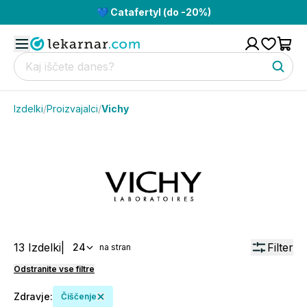
💙 Catafertyl (do -20%)
Izdelki
/
Proizvajalci
/
Vichy
13
Izdelki
|
Filter
24
na stran
Odstranite vse filtre
Zdravje
:
Čiščenje