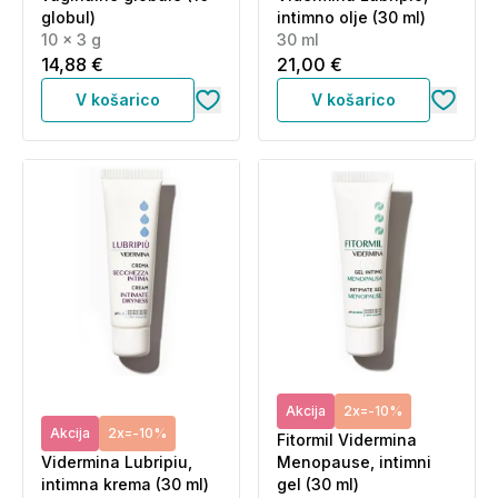
globul)
intimno olje (30 ml)
10 x 3 g
30 ml
14,88 €
21,00 €
V košarico
V košarico
Akcija
2x=-10%
Akcija
2x=-10%
Fitormil Vidermina
Vidermina Lubripiu,
Menopause, intimni
intimna krema (30 ml)
gel (30 ml)