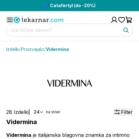
💙 Catafertyl (do -20%)
Izdelki
/
Proizvajalci
/
Vidermina
28
Izdelki
|
Filter
24
na stran
Vidermina
Vidermina
je italijanska blagovna znamka za intimno