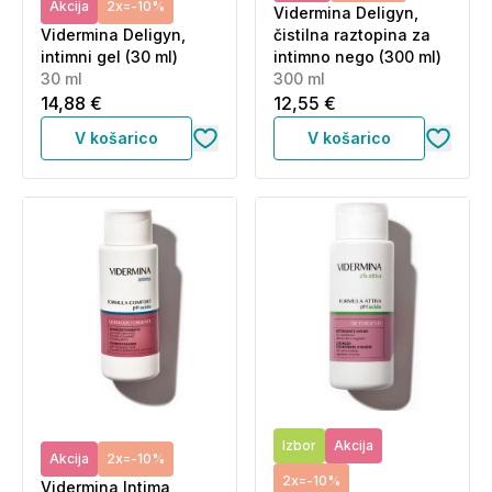
Akcija
2x=-10%
Vidermina Deligyn,
Vidermina Deligyn,
čistilna raztopina za
intimni gel (30 ml)
intimno nego (300 ml)
30 ml
300 ml
14,88 €
12,55 €
V košarico
V košarico
Izbor
Akcija
Akcija
2x=-10%
2x=-10%
Vidermina Intima,