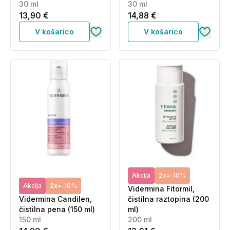
30 ml
30 ml
13,90 €
14,88 €
V košarico
V košarico
Akcija
2x=-10%
Akcija
2x=-10%
Vidermina Fitormil,
Vidermina Candilen,
čistilna raztopina (200
čistilna pena (150 ml)
ml)
150 ml
200 ml