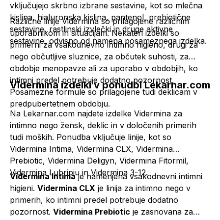
vključujejo skrbno izbrane sestavine, kot so mlečna
kislina, hialuronska kislina, pantenol, prebiotične
Različne linije Vidermina so prilagojene različnim
sestavine, rastlinski izvlečki in druge aktivne
uporabnikom in situacijam. Nekateri izdelki so
sestavine, odvisno od namena posameznega izdelka.
primerni za vsakodnevno intimno higieno, drugi za
nego občutljive sluznice, za občutek suhosti, za
obdobje menopavze ali za uporabo v obdobjih, ko
intimni predel potrebuje dodatno pozornost.
Vidermina izdelki v ponudbi Lekarnar.com
Posamezne formule so prilagojene tudi deklicam v
predpubertetnem obdobju.
Na
Lekarnar.com
najdete izdelke Vidermina za
intimno nego žensk, deklic in v določenih primerih
tudi moških. Ponudba vključuje linije, kot so
Vidermina Intima, Vidermina CLX, Vidermina
Prebiotic, Vidermina Deligyn, Vidermina Fitormil,
Vidermina Lubripiu in Vidermina 3-12.
Vidermina Intima
je namenjena vsakodnevni intimni
higieni.
Vidermina CLX
je linija za intimno nego v
primerih, ko intimni predel potrebuje dodatno
pozornost.
Vidermina Prebiotic
je zasnovana za