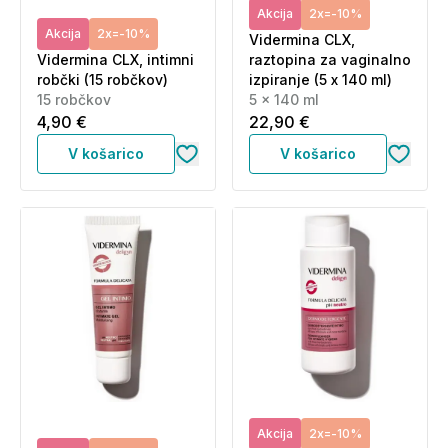
Akcija
2x=-10%
Akcija
2x=-10%
Vidermina CLX,
Vidermina CLX, intimni
raztopina za vaginalno
robčki (15 robčkov)
izpiranje (5 x 140 ml)
15 robčkov
5 x 140 ml
4,90 €
22,90 €
V košarico
V košarico
Akcija
2x=-10%