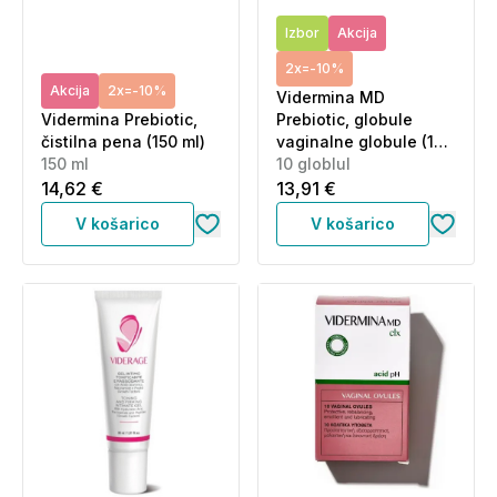
Izbor
Akcija
2x=-10%
Akcija
2x=-10%
Vidermina MD
Vidermina Prebiotic,
Prebiotic, globule
čistilna pena (150 ml)
vaginalne globule (10 x
150 ml
3 g)
10 globlul
14,62 €
13,91 €
V košarico
V košarico