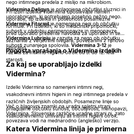
nego intimnega predela z mislijo na mikrobiom.
Vidermina Deligyn
je prilagojena občutljivi sluznici in
Pri izbiri izdelka Vidermina upoštevajte namen
uporabnicam, ki potrebujejo posebno nežno nego.
uporabe, tip izdelka in posebnosti posamezne
Vidermina Fitormil
je namenjena negi ob občutku
formule. Pri izdelkih, ki so medicinski pripomočki,
suhosti v obdobju perimenopavze in menopavze.
pred uporabo preberite navodila za uporabo in se
Vidermina Lubripiu
je razvita za nego ob občutku
seznanite z verjetnimi tveganji, povezanimi z njihovo
suhosti zunanjega spolovila.
Vidermina 3-12
je
uporabo.
Pogosta vprašanja o Vidermina izdelkih
razvita za intimno higieno otrok od 3. do 12. leta
starosti.
Za kaj se uporabljajo izdelki
Vidermina?
Izdelki Vidermina so namenjeni intimni negi,
vsakodnevni intimni higieni in negi intimnega predela v
različnih življenjskih obdobjih. Posamezne linije so
Več o blagovni znamki na
uradni spletni strani
prilagojene občutku suhosti, občutljivosti, menopavzi,
Vidermina
. Slovenske različice uradne strani ni, zato
vsakodnevnemu umivanju ali intimni higieni otrok.
povezava vodi na mednarodno (angleško) verzijo.
Katera Vidermina linija je primerna