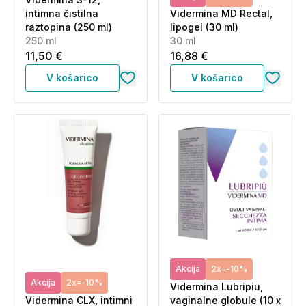
intimna čistilna
Vidermina MD Rectal,
raztopina (250 ml)
lipogel (30 ml)
250 ml
30 ml
11,50 €
16,88 €
V košarico
V košarico
Akcija
2x=-10%
Akcija
2x=-10%
Vidermina Lubripiu,
Vidermina CLX, intimni
vaginalne globule (10 x