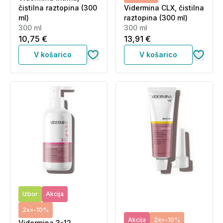
čistilna raztopina (300
Vidermina CLX, čistilna
ml)
raztopina (300 ml)
300 ml
300 ml
10,75 €
13,91 €
V košarico
V košarico
Izbor
Akcija
2x=-10%
Akcija
2x=-10%
Vidermina 3-12,