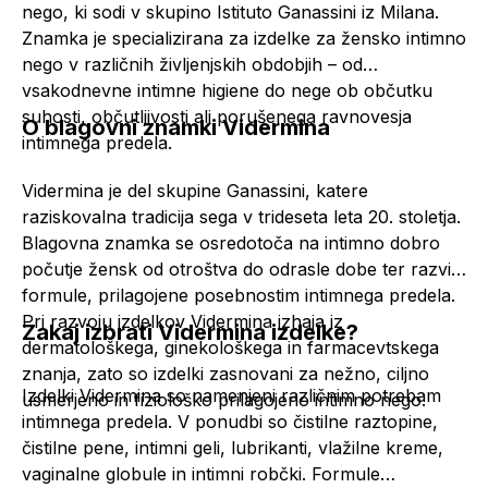
nego, ki sodi v skupino Istituto Ganassini iz Milana.
Znamka je specializirana za izdelke za žensko intimno
nego v različnih življenjskih obdobjih – od
vsakodnevne intimne higiene do nege ob občutku
suhosti, občutljivosti ali porušenega ravnovesja
O blagovni znamki Vidermina
intimnega predela.
Vidermina je del skupine Ganassini, katere
raziskovalna tradicija sega v trideseta leta 20. stoletja.
Blagovna znamka se osredotoča na intimno dobro
počutje žensk od otroštva do odrasle dobe ter razvija
formule, prilagojene posebnostim intimnega predela.
Pri razvoju izdelkov Vidermina izhaja iz
Zakaj izbrati Vidermina izdelke?
dermatološkega, ginekološkega in farmacevtskega
znanja, zato so izdelki zasnovani za nežno, ciljno
Izdelki Vidermina so namenjeni različnim potrebam
usmerjeno in fiziološko prilagojeno intimno nego.
intimnega predela. V ponudbi so čistilne raztopine,
čistilne pene, intimni geli, lubrikanti, vlažilne kreme,
vaginalne globule in intimni robčki. Formule