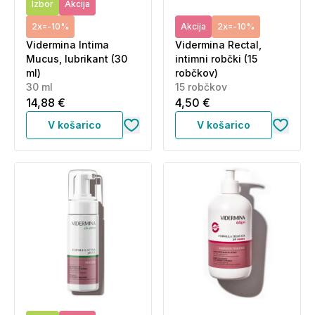
Izbor
Akcija
2x=-10%
Akcija
2x=-10%
Vidermina Intima
Vidermina Rectal,
Mucus, lubrikant (30
intimni robčki (15
ml)
robčkov)
30 ml
15 robčkov
14,88 €
4,50 €
V košarico
V košarico