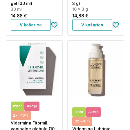
gel (30 ml)
3 g)
30 ml
10 x 3 g
14,88 €
14,88 €
V košarico
V košarico
Izbor
Akcija
Izbor
Akcija
2x=-10%
2x=-10%
Vidermina Fitormil,
vaginalne globule (10
Vidermina Lubripio,