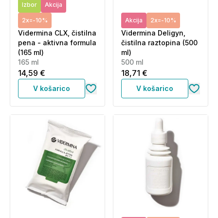
Izbor
Akcija
2x=-10%
Akcija
2x=-10%
Vidermina CLX, čistilna
Vidermina Deligyn,
pena - aktivna formula
čistilna raztopina (500
(165 ml)
ml)
165 ml
500 ml
14,59 €
18,71 €
V košarico
V košarico