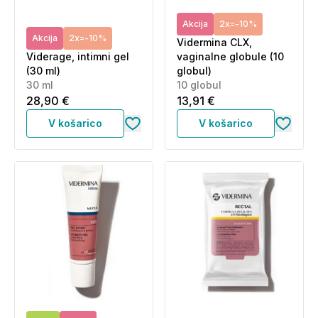
Akcija
2x=-10%
Akcija
2x=-10%
Vidermina CLX,
Viderage, intimni gel
vaginalne globule (10
(30 ml)
globul)
30 ml
10 globul
28,90 €
13,91 €
V košarico
V košarico