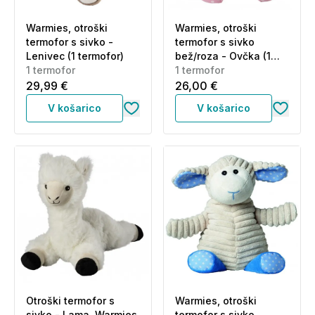
Warmies, otroški
Warmies, otroški
termofor s sivko -
termofor s sivko
Lenivec (1 termofor)
bež/roza - Ovčka (1
1 termofor
termofor)
1 termofor
29,99 €
26,00 €
V košarico
V košarico
Otroški termofor s
Warmies, otroški
sivko - Lama, Warmies
termofor s sivko