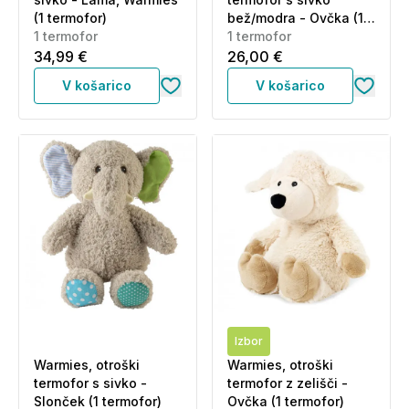
(1 termofor)
bež/modra - Ovčka (1
1 termofor
termofor)
1 termofor
34,99 €
26,00 €
V košarico
V košarico
Izbor
Warmies, otroški
Warmies, otroški
termofor s sivko -
termofor z zelišči -
Slonček (1 termofor)
Ovčka (1 termofor)