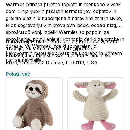
Warmies prinaša prijetno toploto in mehkobo v vsak
dom. Linija ljubkih plišastih termoforjev, copatov in
grelnih blazin je napolnjena z naravnimi zrni in sivko,
ki ob segrevanju v mikrovalovni pečici oddaja blag,
sproščujoč vonj. Izdelki Warmies so popolni za
sproščanje, pomirjanje ali kot toplo darilo za otroke in
Dobavitelj:
Prolat Trebnje d.o.o., Praproče 9, 8210
odrasle. Vsi Warmies izdelki so narejeni iz
Trebnje, Slovenija, e-mail: info@prolat.si
kakovostnih materialov, varni za uporabo in primerni
Proizvajalec:
Intelex USA, LLC. 105 Prairie Lake
tudi za najmlajše.
Road, Unit C East Dundee, IL 60118, USA
Pokaži več