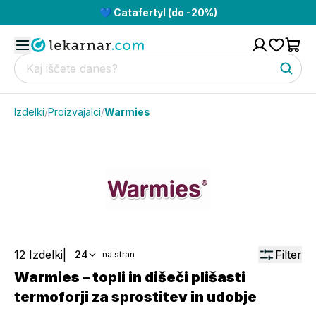
💙 Catafertyl (do -20%)
Izdelki
/
Proizvajalci
/
Warmies
12
Izdelki
|
Filter
24
na stran
Warmies – topli in dišeči plišasti
termoforji za sprostitev in udobje