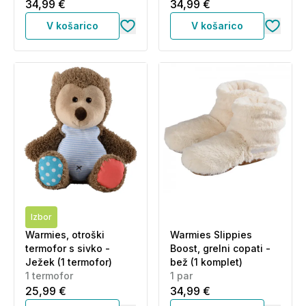
34,99 €
34,99 €
V košarico
V košarico
Izbor
Warmies, otroški
Warmies Slippies
termofor s sivko -
Boost, grelni copati -
Ježek (1 termofor)
bež (1 komplet)
1 termofor
1 par
25,99 €
34,99 €