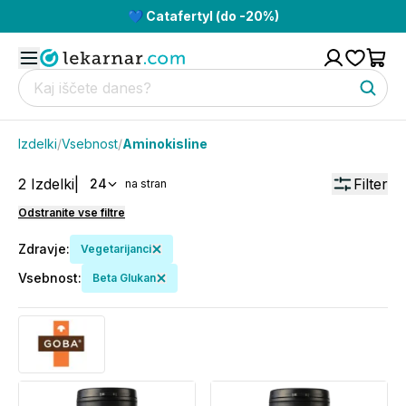
💙 Catafertyl (do -20%)
Izdelki
/
Vsebnost
/
Aminokisline
2
Izdelki
|
Filter
24
na stran
Odstranite vse filtre
Zdravje
:
Vegetarijanci
Vsebnost
:
Beta Glukan