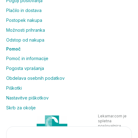
Pogoji poslovanja
Plačilo in dostava
Postopek nakupa
Možnosti prihranka
Odstop od nakupa
Pomoč
Pomoč in informacije
Pogosta vprašanja
Obdelava osebnih podatkov
Piškotki
Nastavitve piškotkov
Skrb za okolje
Lekarnar.com je
spletna
poslovalnica
Lekarne Nove
Poljane in posluje