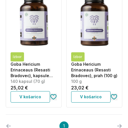
Izbor
Izbor
Goba Hericium
Goba Hericium
Erinaceaus (Resasti
Erinaceaus (Resasti
Bradovec), kapsule
Bradovec), prah (100 g)
(140 kapsul)
140 kapsul (70 g)
100 g
25,02 €
23,02 €
V košarico
V košarico
1