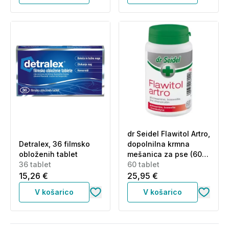
dr Seidel Flawitol Artro,
Detralex, 36 filmsko
dopolnilna krmna
obloženih tablet
mešanica za pse (60
36 tablet
tablet)
60 tablet
15,26 €
25,95 €
V košarico
V košarico