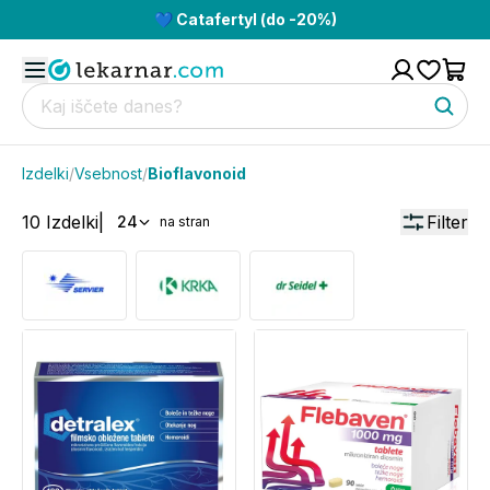
💙 Catafertyl (do -20%)
Izdelki
/
Vsebnost
/
Bioflavonoid
10
Izdelki
|
Filter
24
na stran