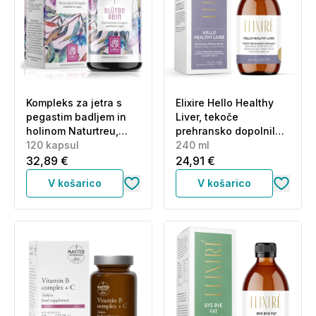
Kompleks za jetra s
Elixire Hello Healthy
pegastim badljem in
Liver, tekoče
holinom Naturtreu,
prehransko dopolnilo
kapsule (120 kapsul)
120 kapsul
(240 ml)
240 ml
32,89 €
24,91 €
V košarico
V košarico