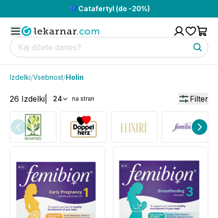
💙 Catafertyl (do -20%)
Izdelki
/
Vsebnost
/
Holin
26
Izdelki
|
Filter
24
na stran