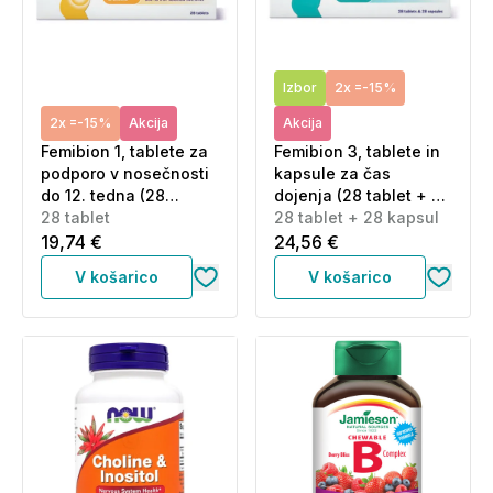
Izbor
2x =-15%
2x =-15%
Akcija
Akcija
Femibion 1, tablete za
Femibion 3, tablete in
podporo v nosečnosti
kapsule za čas
do 12. tedna (28
dojenja (28 tablet + 28
tablet)
28 tablet
kapsul)
28 tablet + 28 kapsul
19,74 €
24,56 €
V košarico
V košarico