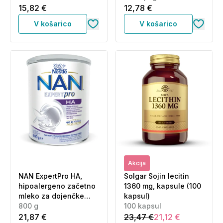
vrečke (15 x 6,7 g)
15,82 €
12,78 €
V košarico
V košarico
Akcija
NAN ExpertPro HA,
Solgar Sojin lecitin
hipoalergeno začetno
1360 mg, kapsule (100
mleko za dojenčke
kapsul)
(800 g)
800 g
100 kapsul
21,87 €
23,47 €
21,12 €