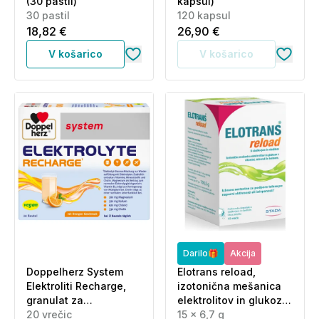
(30 pastil)
kapsul)
30 pastil
120 kapsul
18,82 €
26,90 €
V košarico
V košarico
Darilo🎁
Akcija
Doppelherz System
Elotrans reload,
Elektroliti Recharge,
izotonična mešanica
granulat za
elektrolitov in glukoze
raztapljanje (20 vrečic)
20 vrečic
- okus jabolko -
15 x 6,7 g