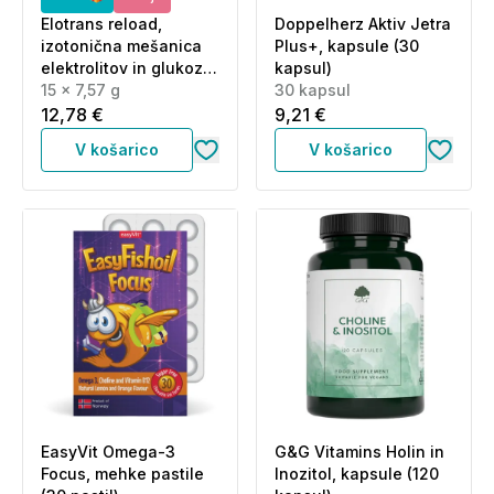
Elotrans reload,
Doppelherz Aktiv Jetra
izotonična mešanica
Plus+, kapsule (30
elektrolitov in glukoze
kapsul)
- okus pomaranča -
15 x 7,57 g
30 kapsul
vrečke (15 x 7,57 g)
12,78 €
9,21 €
V košarico
V košarico
EasyVit Omega-3
G&G Vitamins Holin in
Focus, mehke pastile
Inozitol, kapsule (120