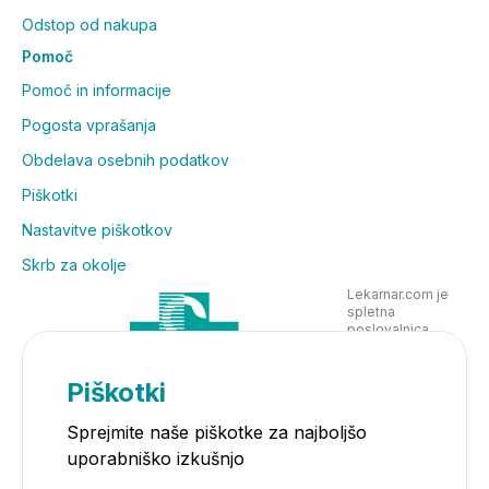
Odstop od nakupa
Pomoč
Pomoč in informacije
Pogosta vprašanja
Obdelava osebnih podatkov
Piškotki
Nastavitve piškotkov
Skrb za okolje
Lekarnar.com je
spletna
poslovalnica
Lekarne Nove
Poljane in posluje
v skladu z
Piškotki
zakonodajo
Sprejmite naše piškotke za najboljšo
uporabniško izkušnjo