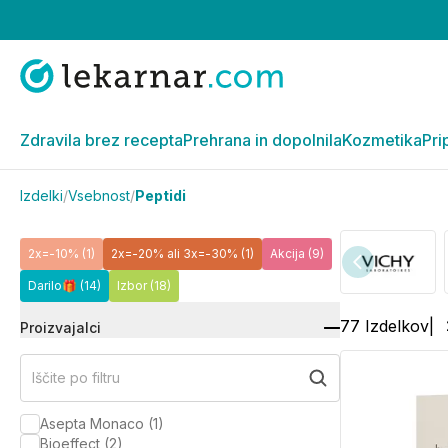
Zdravila brez recepta
Prehrana in dopolnila
Kozmetika
Pri
Izdelki
/
Vsebnost
/
Peptidi
2x=-10%
(1)
2x=-20% ali 3x=-30%
(1)
Akcija
(9)
Darilo🎁
(14)
Izbor
(18)
77
Izdelkov
|
Proizvajalci
Iščite po filtru
Asepta Monaco
(
1
)
Bioeffect
(
2
)