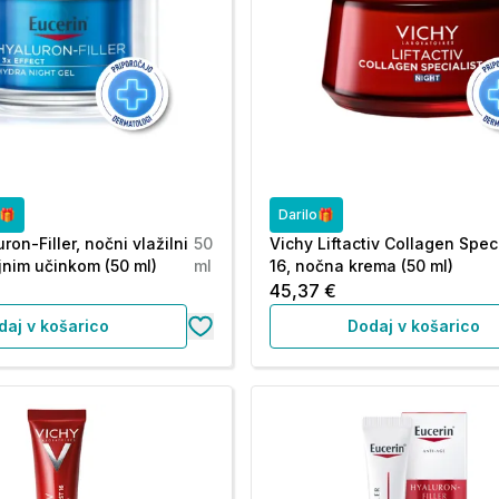
o🎁
Darilo🎁
ron-Filler, nočni vlažilni
50
Vichy Liftactiv Collagen Speci
ojnim učinkom (50 ml)
ml
16, nočna krema (50 ml)
45,37 €
daj v košarico
Dodaj v košarico