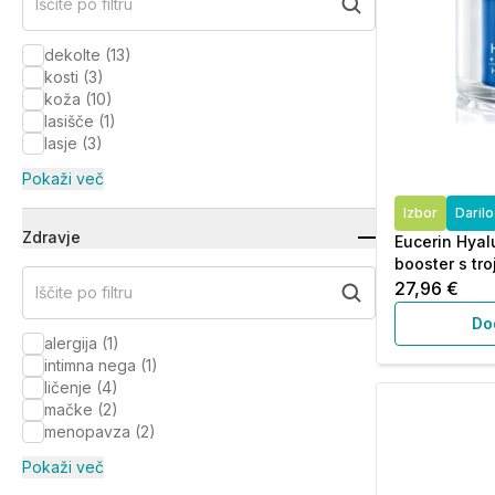
Iščite po filtru
dekolte
(
13
)
kosti
(
3
)
koža
(
10
)
lasišče
(
1
)
lasje
(
3
)
Pokaži več
Izbor
Daril
Zdravje
Eucerin Hyalu
booster s tr
27,96 €
Iščite po filtru
Do
alergija
(
1
)
intimna nega
(
1
)
ličenje
(
4
)
mačke
(
2
)
menopavza
(
2
)
Pokaži več