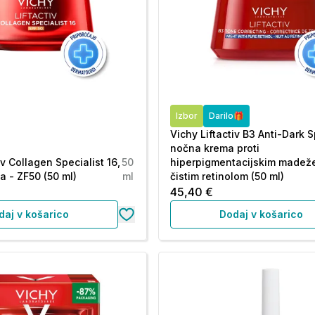
Izbor
Darilo🎁
Vichy Liftactiv B3 Anti-Dark S
nočna krema proti
iv Collagen Specialist 16,
50
hiperpigmentacijskim madež
 - ZF50 (50 ml)
ml
čistim retinolom (50 ml)
45,40 €
daj v košarico
Dodaj v košarico