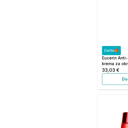
Darilo🎁
Eucerin Anti
krema za okro
33,03 €
Do