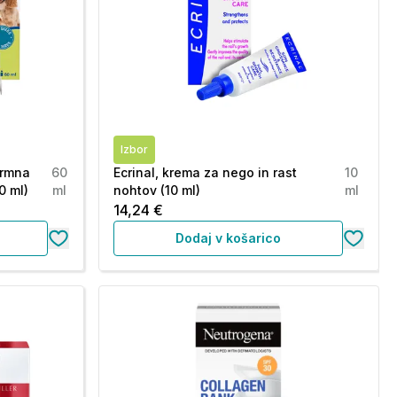
Izbor
krmna
60
Ecrinal, krema za nego in rast
10
0 ml)
ml
nohtov (10 ml)
ml
14,24 €
Dodaj v košarico