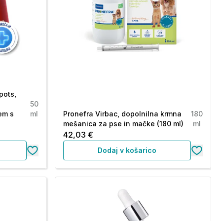
pots,
50
em s
ml
Pronefra Virbac, dopolnilna krmna
180
mešanica za pse in mačke (180 ml)
ml
42,03 €
Dodaj v košarico