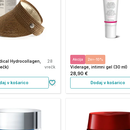
Akcija
2x=-10%
ical Hydrocollagen,
28
rečk)
vrečk
Viderage, intimni gel (30 ml)
28,90 €
daj v košarico
Dodaj v košarico