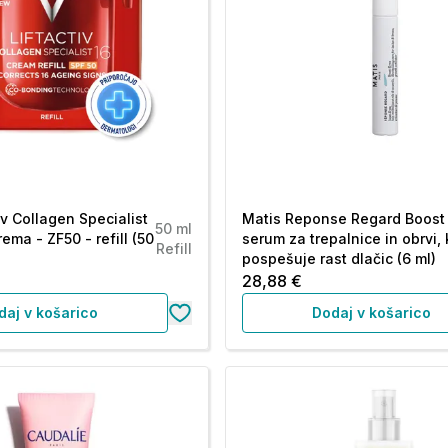
iv Collagen Specialist
Matis Reponse Regard Boost
50 ml
ema - ZF50 - refill (50
serum za trepalnice in obrvi, 
Refill
pospešuje rast dlačic (6 ml)
28,88 €
daj v košarico
Dodaj v košarico