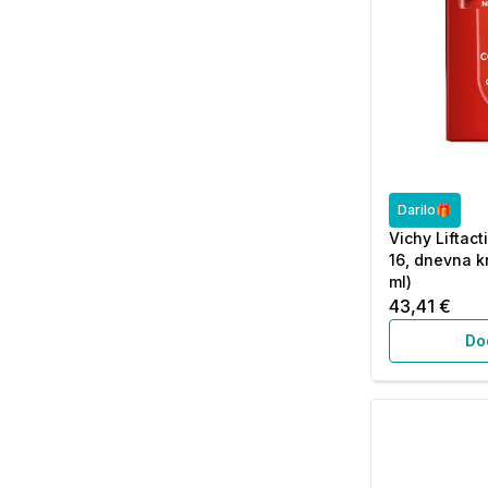
Darilo🎁
Vichy Liftact
16, dnevna kr
ml)
43,41 €
Do