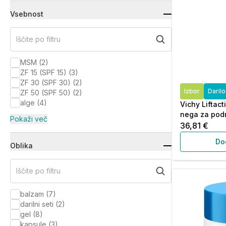
Vsebnost
Iščite po filtru
MSM
(
2
)
ZF 15 (SPF 15)
(
3
)
ZF 30 (SPF 30)
(
2
)
Izbor
Daril
ZF 50 (SPF 50)
(
2
)
alge
(
4
)
Vichy Liftact
nega za podro
Pokaži več
36,81 €
Do
Oblika
Iščite po filtru
balzam
(
7
)
darilni seti
(
2
)
gel
(
8
)
kapsule
(
3
)