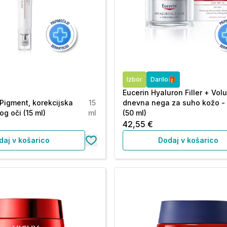
Izbor
Darilo🎁
Eucerin Hyaluron Filler + Volu
-Pigment, korekcijska
15
dnevna nega za suho kožo - 
g oči (15 ml)
ml
(50 ml)
42,55 €
daj v košarico
Dodaj v košarico