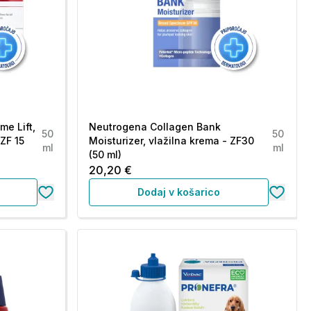
me Lift,
Neutrogena Collagen Bank
50
50
ZF 15
Moisturizer, vlažilna krema - ZF30
ml
ml
(50 ml)
20,20 €
Dodaj v košarico