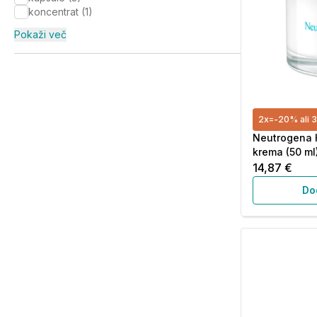
koncentrat
(
1
)
Pokaži več
2x=-20% ali 
Neutrogena 
krema (50 ml
14,87 €
Do