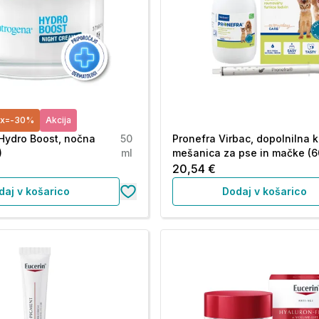
3x=-30%
Akcija
Hydro Boost, nočna
50
Pronefra Virbac, dopolnilna 
)
ml
mešanica za pse in mačke (6
20,54 €
daj v košarico
Dodaj v košarico