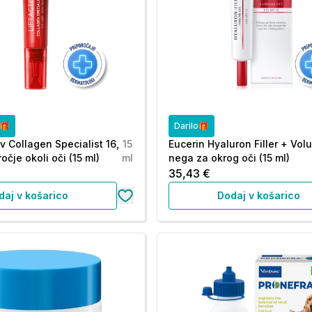
o🎁
Darilo🎁
iv Collagen Specialist 16,
15
Eucerin Hyaluron Filler + Volu
čje okoli oči (15 ml)
ml
nega za okrog oči (15 ml)
35,43 €
daj v košarico
Dodaj v košarico