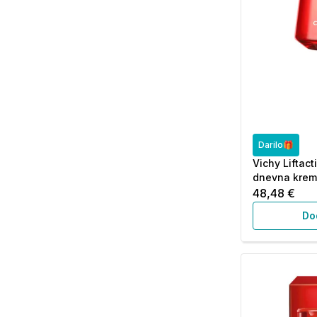
Darilo🎁
Vichy Liftact
dnevna krema
48,48 €
Do