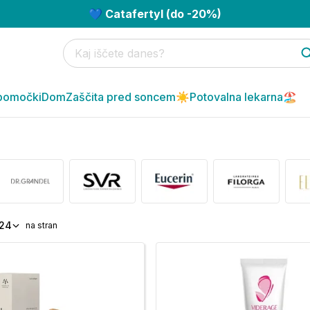
💙 Catafertyl (do -20%)
pomočki
Dom
Zaščita pred soncem☀️
Potovalna lekarna🏖️
24
na stran