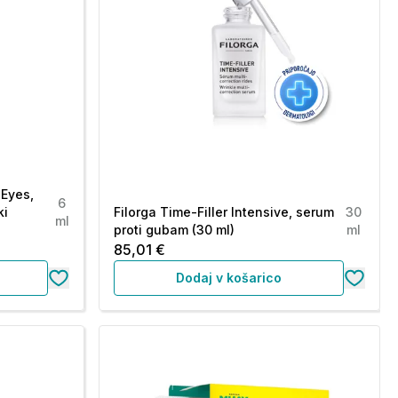
 Eyes,
6
ki
Filorga Time-Filler Intensive, serum
30
ml
proti gubam (30 ml)
ml
85,01 €
Dodaj v košarico