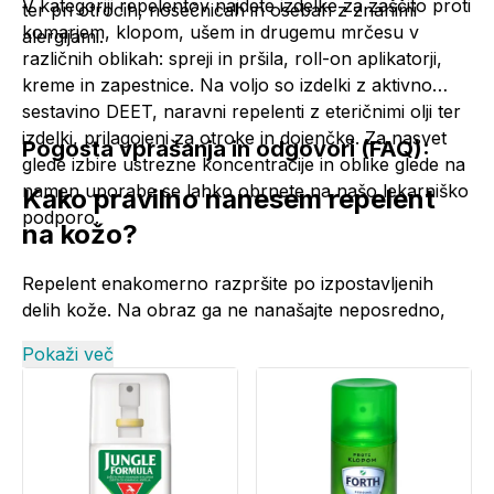
V kategoriji repelentov najdete izdelke za zaščito proti
ter pri otrocih, nosečnicah in osebah z znanimi
komarjem, klopom, ušem in drugemu mrčesu v
alergijami.
različnih oblikah: spreji in pršila, roll-on aplikatorji,
kreme in zapestnice. Na voljo so izdelki z aktivno
sestavino DEET, naravni repelenti z eteričnimi olji ter
izdelki, prilagojeni za otroke in dojenčke. Za nasvet
Pogosta vprašanja in odgovori (FAQ):
glede izbire ustrezne koncentracije in oblike glede na
namen uporabe se lahko obrnete na našo lekarniško
Kako pravilno nanesem repelent
podporo.
na kožo?
Repelent enakomerno razpršite po izpostavljenih
delih kože. Na obraz ga ne nanašajte neposredno,
ampak ga razpršite v dlan in nato nežno vtrite, pri
Pokaži več
čemer se izogibajte stiku z očmi, nosom in ustnicami.
Repelenta ne nanašajte na poškodovano, razdraženo
ali od sonca opečeno kožo. Po nanosu si umijte roke.
Katere aktivne sestavine