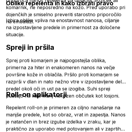
priporoča nanos repelenta na oblačila, voziček ali
Oblike repelenta in kako izbrati pravo
komarnik, ne neposredno na kožo. Pred uporabo pri
dojenčkih je smiselno preveriti starostno priporočilo
Izbira oblike vpliva na enostavnost nanosa, ciljanje
na embalaži.
na izpostavljene predele in primernost za določene
situacije.
Spreji in pršila
Sprej proti komarjem je najpogostejša oblika,
primerna za hiter in enakomeren nanos na večje
površine kože in oblačila. Pršilo proti komarjem se
razprši v dlan in nato nežno vtre v izpostavljene dele,
predel okoli oči in ust pa se izogiba. Suhi spreji
Roll-on aplikatorji
puščajo na koži manj viskozen občutek kot losjoni.
Repelent roll-on je primeren za ciljno nanašanje na
manjše predele, kot so obraz, vrat in zapestja. Nanos
je natančen in brez izgube izdelka v zraku, kar je
praktično za uporabo med potovanjem ali v zaprtih