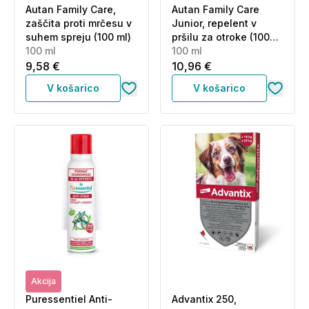
Autan Family Care,
Autan Family Care
zaščita proti mrčesu v
Junior, repelent v
suhem spreju (100 ml)
pršilu za otroke (100
100 ml
ml)
100 ml
9,58 €
10,96 €
V košarico
V košarico
Akcija
Puressentiel Anti-
Advantix 250,