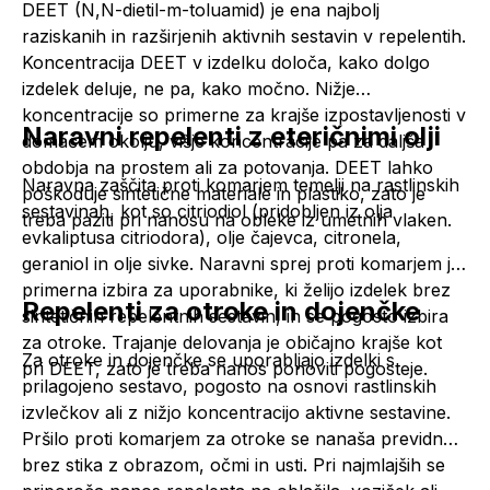
DEET (N,N-dietil-m-toluamid) je ena najbolj
raziskanih in razširjenih aktivnih sestavin v repelentih.
Koncentracija DEET v izdelku določa, kako dolgo
izdelek deluje, ne pa, kako močno. Nižje
koncentracije so primerne za krajše izpostavljenosti v
Naravni repelenti z eteričnimi olji
domačem okolju, višje koncentracije pa za daljša
obdobja na prostem ali za potovanja. DEET lahko
Naravna zaščita proti komarjem temelji na rastlinskih
poškoduje sintetične materiale in plastiko, zato je
sestavinah, kot so citriodiol (pridobljen iz olja
treba paziti pri nanosu na obleke iz umetnih vlaken.
evkaliptusa citriodora), olje čajevca, citronela,
geraniol in olje sivke. Naravni sprej proti komarjem je
primerna izbira za uporabnike, ki želijo izdelek brez
Repelenti za otroke in dojenčke
sintetičnih repelentnih sestavin, in se pogosto izbira
za otroke. Trajanje delovanja je običajno krajše kot
Za otroke in dojenčke se uporabljajo izdelki s
pri DEET, zato je treba nanos ponoviti pogosteje.
prilagojeno sestavo, pogosto na osnovi rastlinskih
izvlečkov ali z nižjo koncentracijo aktivne sestavine.
Pršilo proti komarjem za otroke se nanaša previdno,
brez stika z obrazom, očmi in usti. Pri najmlajših se