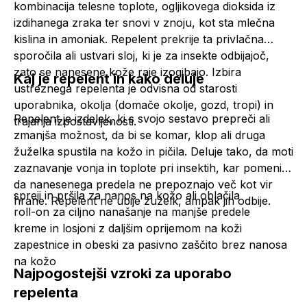
kombinacija telesne toplote, ogljikovega dioksida iz
izdihanega zraka ter snovi v znoju, kot sta mlečna
kislina in amoniak. Repelent prekrije ta privlačna
sporočila ali ustvari sloj, ki je za insekte odbijajoč,
zato se nanesene kože raje izogibajo. Izbira
Kaj je repelent in kako deluje
ustreznega repelenta je odvisna od starosti
uporabnika, okolja (domače okolje, gozd, tropi) in
Repelent je izdelek, ki s svojo sestavo prepreči ali
trajanja izpostavljenosti.
zmanjša možnost, da bi se komar, klop ali druga
žuželka spustila na kožo in pičila. Deluje tako, da moti
zaznavanje vonja in toplote pri insektih, kar pomeni,
da nanesenega predela ne prepoznajo več kot vir
spreji in pršila za nanos na kožo ali oblačila
hrane. Repelent ne ubije žuželk, ampak jih odbije.
roll-on za ciljno nanašanje na manjše predele
kreme in losjoni z daljšim oprijemom na koži
zapestnice in obeski za pasivno zaščito brez nanosa
na kožo
Najpogostejši vzroki za uporabo
repelenta