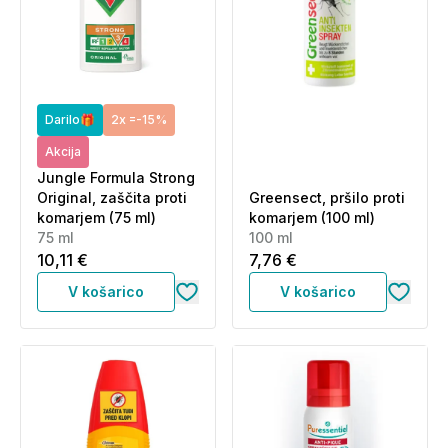
za sončenje?
Najprej nanesite kremo z zaščitnim faktorjem za
sončenje, počakajte nekaj minut, da se vpije, nato
nanesite repelent. Vrstni red je pomemben za
Darilo🎁
2x =-15%
pravilno delovanje obeh izdelkov.
Akcija
Jungle Formula Strong
Original, zaščita proti
Greensect, pršilo proti
komarjem (75 ml)
komarjem (100 ml)
75 ml
100 ml
10,11 €
7,76 €
V košarico
V košarico