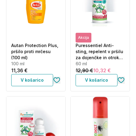
Akcija
Autan Protection Plus,
Puressentiel Anti-
pršilo proti mrčesu
sting, repelent v pršilu
(100 ml)
za dojenčke in otroke
100 ml
(60 ml)
60 ml
11,36 €
12,90 €
10,32 €
V košarico
V košarico