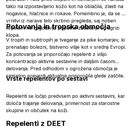
tako na izpostavljeno kožo kot na oblačila, zlasti na
nogavice, hlačnice in rokave. Pomembno je, da se po
vrnitvi iz narave telo skrbno pregleda, saj noben
Potovanja in tropska območja
repelent ne zagotavlja popolne zaščite pred ugrizi
klopa.
V tropih in subtropih je tveganje za pike komarjev, ki
prenašajo bolezni, bistveno višje kot v srednji Evropi.
Za potovanja se priporočajo repelenti z višjo
koncentracijo aktivne sestavine in daljšim časom
delovanja. Pred odhodom v ogrožena območja je
smiselno preveriti aktualna priporočila glede zaščite.
Vrste repelentov po sestavi
Repelenti se ločijo predvsem po aktivni sestavini, kar
določa trajanje delovanja, primernost za starostne
skupine in občutek na koži.
Repelenti z DEET