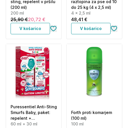
sting, repelent v pršilu
raztopina za pse od 10
(200 ml)
do 25 kg (4 x 2,5 ml)
200 ml
4 x 2,5 ml
25,90 €
20,72 €
48,41 €
V košarico
V košarico
Puressentiel Anti-Sting
Smurfs Baby, paket:
Forth proti komarjem
repelent +
(100 ml)
pomirjevalna krema
60 ml + 30 ml
100 ml