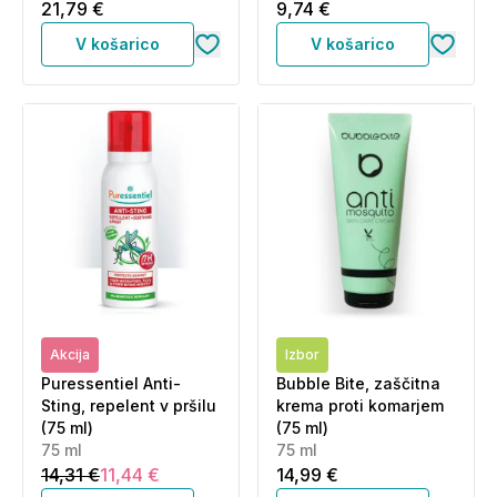
(60 ml + 30 ml)
21,79 €
9,74 €
V košarico
V košarico
Akcija
Izbor
Puressentiel Anti-
Bubble Bite, zaščitna
Sting, repelent v pršilu
krema proti komarjem
(75 ml)
(75 ml)
75 ml
75 ml
14,31 €
11,44 €
14,99 €