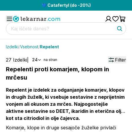
💙 Catafertyl (do -20%)
Izdelki
/
Vsebnost
/
Repelent
27
Izdelki
|
Filter
24
na stran
Repelenti proti komarjem, klopom in
mrčesu
Repelent je izdelek za odganjanje komarjev, klopov
in drugih žuželk, ki vsebuje sestavine z neprijetnim
vonjem ali okusom za mrčes. Najpogostejše
aktivne sestavine so DEET, ikaridin in eterična olja,
kot sta citriodiol in olje čajevca.
Komarje, klope in druge sesajoče žuželke privlači