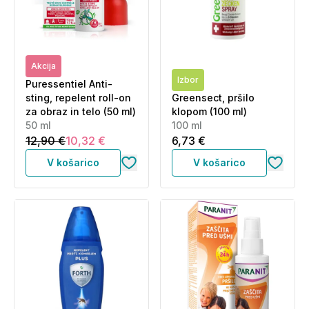
Akcija
Izbor
Puressentiel Anti-
sting, repelent roll-on
Greensect, pršilo
za obraz in telo (50 ml)
klopom (100 ml)
50 ml
100 ml
12,90 €
10,32 €
6,73 €
V košarico
V košarico