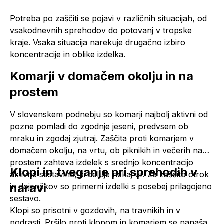
Potreba po zaščiti se pojavi v različnih situacijah, od
vsakodnevnih sprehodov do potovanj v tropske
kraje. Vsaka situacija narekuje drugačno izbiro
koncentracije in oblike izdelka.
Komarji v domačem okolju in na
prostem
V slovenskem podnebju so komarji najbolj aktivni od
pozne pomladi do zgodnje jeseni, predvsem ob
mraku in zgodaj zjutraj. Zaščita proti komarjem v
domačem okolju, na vrtu, ob piknikih in večerih na
prostem zahteva izdelek s srednjo koncentracijo
Klopi in tveganje pri sprehodih v
aktivne sestavine, ki deluje nekaj ur. Za zaščito otrok
naravi
in dojenčkov so primerni izdelki s posebej prilagojeno
sestavo.
Klopi so prisotni v gozdovih, na travnikih in v
podrasti. Pršilo proti klopom in komarjem se nanaša