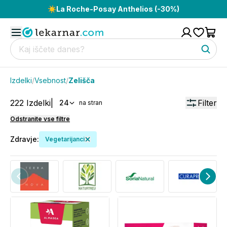
☀️
La Roche-Posay Anthelios (-30%)
Izdelki
/
Vsebnost
/
Zelišča
222
Izdelki
|
Filter
24
na stran
Odstranite vse filtre
Zdravje
:
Vegetarijanci