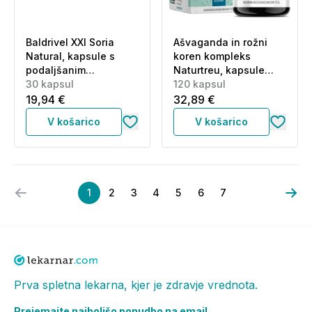
Baldrivel XXI Soria
Ašvaganda in rožni
Natural, kapsule s
koren kompleks
podaljšanim
Naturtreu, kapsule
sproščanjem (30
30 kapsul
(120 kapsul)
120 kapsul
kapsul)
19,94 €
32,89 €
V košarico
V košarico
1
2
3
4
5
6
7
Prva spletna lekarna, kjer je zdravje vrednota.
Prejemajte najboljšo ponudbo na email