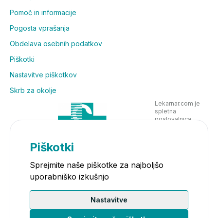
Pomoč in informacije
Pogosta vprašanja
Obdelava osebnih podatkov
Piškotki
Nastavitve piškotkov
Skrb za okolje
Lekarnar.com je
spletna
poslovalnica
Lekarne Nove
Poljane in posluje
v skladu z
Piškotki
zakonodajo
Sprejmite naše piškotke za najboljšo
uporabniško izkušnjo
Nastavitve