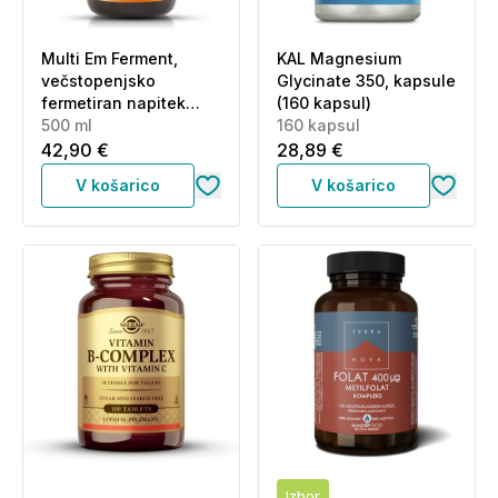
Multi Em Ferment,
KAL Magnesium
večstopenjsko
Glycinate 350, kapsule
fermetiran napitek
(160 kapsul)
(500 ml)
500 ml
160 kapsul
42,90 €
28,89 €
V košarico
V košarico
Izbor