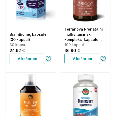
Terranova Prenatalni
BrainBiome, kapsule
multivitaminski
(30 kapsul)
kompleks, kapsule
30 kapsul
(100 kapsul)
100 kapsul
24,62 €
36,90 €
V košarico
V košarico