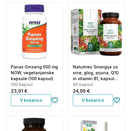
Panax Ginseng 500 mg
Naturtreu Sinergija za
NOW, vegetarijanske
srce, glog, arjuna, Q10
kapsule (100 kapsul)
in vitamin B1, kapsule
100 kapsul
(60 kapsul)
60 kapsul
23,91 €
24,99 €
V košarico
V košarico