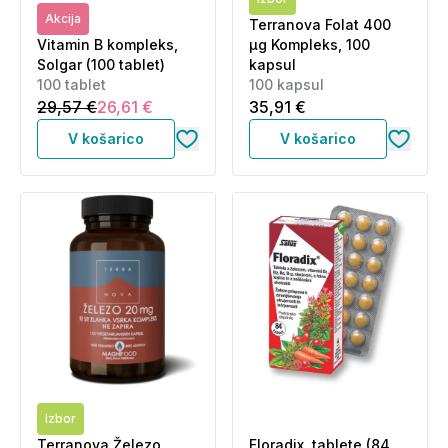
Akcija
Terranova Folat 400
Vitamin B kompleks,
µg Kompleks, 100
Solgar (100 tablet)
kapsul
100 tablet
100 kapsul
29,57 €
26,61 €
35,91 €
V košarico
V košarico
Izbor
Terranova Železo,
Floradix, tablete (84