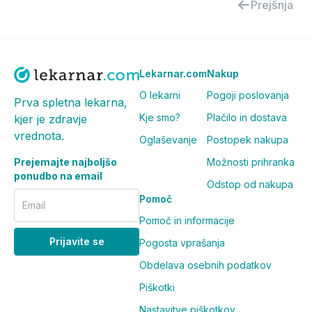
Prejšnja
Lekarnar.com
Nakup
O lekarni
Pogoji poslovanja
Prva spletna lekarna,
Kje smo?
Plačilo in dostava
kjer je zdravje
vrednota.
Oglaševanje
Postopek nakupa
Prejemajte najboljšo
Možnosti prihranka
ponudbo na email
Odstop od nakupa
Pomoč
Email
Pomoč in informacije
Prijavite se
Pogosta vprašanja
Obdelava osebnih podatkov
Piškotki
Nastavitve piškotkov