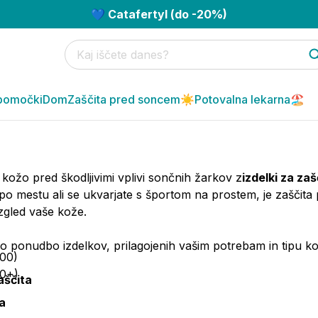
💙 Catafertyl (do -20%)
pomočki
Dom
Zaščita pred soncem☀️
Potovalna lekarna🏖️
o kožo pred škodljivimi vplivi sončnih žarkov z
izdelki za za
 po mestu ali se ukvarjate s športom na prostem, je zašč
izgled vaše kože.
ko ponudbo izdelkov, prilagojenih vašim potrebam in tipu kož
100)
0+)
aščita
a