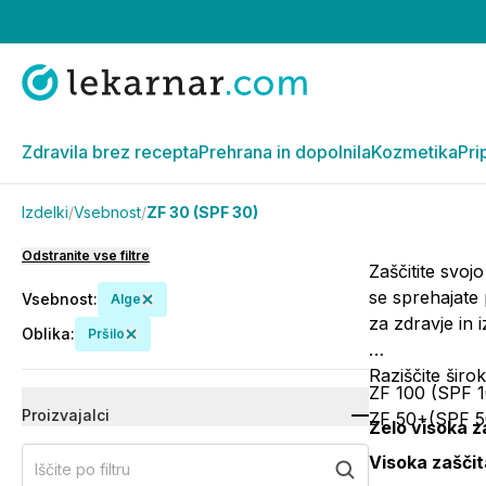
Zdravila brez recepta
Prehrana in dopolnila
Kozmetika
Pri
Izdelki
/
Vsebnost
/
ZF 30 (SPF 30)
Odstranite vse filtre
Zaščitite svoj
se sprehajate
Vsebnost
:
Alge
za zdravje in 
Oblika
:
Pršilo
Raziščite širo
ZF 100 (SPF 
Proizvajalci
ZF 50+(SPF 5
Zelo visoka z
Visoka zaščit
Iščite po filtru