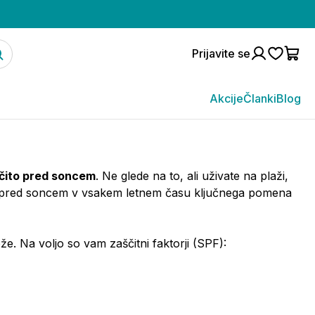
Prijavite se
Akcije
Članki
Blog
ščito pred soncem
. Ne glede na to, ali uživate na plaži,
ita pred soncem v vsakem letnem času ključnega pomena
e. Na voljo so vam zaščitni faktorji (SPF):