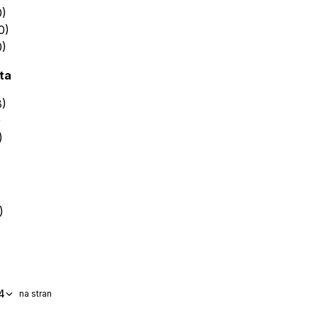
0)
0)
0)
ta
8)
)
)
)
4
na stran