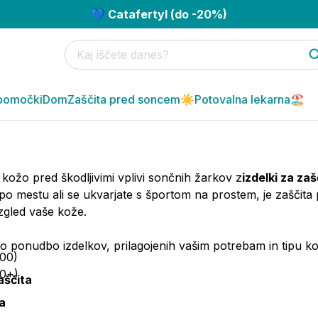
💙 Catafertyl (do -20%)
pomočki
Dom
Zaščita pred soncem☀️
Potovalna lekarna🏖️
o kožo pred škodljivimi vplivi sončnih žarkov z
izdelki za za
 po mestu ali se ukvarjate s športom na prostem, je zašč
izgled vaše kože.
ko ponudbo izdelkov, prilagojenih vašim potrebam in tipu kož
100)
0+)
aščita
a