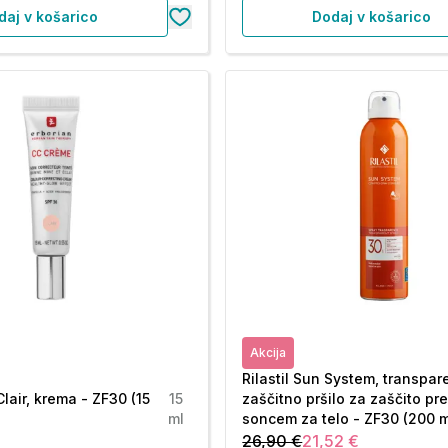
daj v košarico
Dodaj v košarico
Akcija
Rilastil Sun System, transpar
lair, krema - ZF30 (15
15
zaščitno pršilo za zaščito pr
ml
soncem za telo - ZF30 (200 m
26,90 €
21,52 €