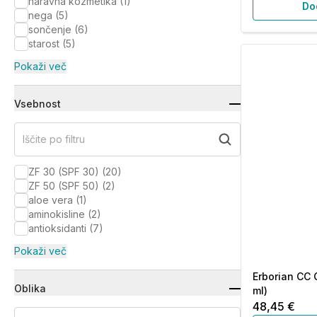
naravna kozmetika
(
1
)
Do
nega
(
5
)
sončenje
(
6
)
starost
(
5
)
Pokaži več
Vsebnost
Iščite po filtru
ZF 30 (SPF 30)
(
20
)
ZF 50 (SPF 50)
(
2
)
aloe vera
(
1
)
aminokisline
(
2
)
antioksidanti
(
7
)
Pokaži več
Erborian CC 
Oblika
ml)
48,45 €