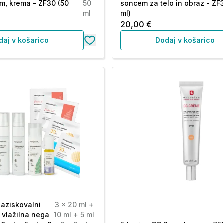
m, krema - ZF30 (50
50
soncem za telo in obraz - ZF
ml
ml)
20,00 €
daj v košarico
Dodaj v košarico
aziskovalni
3 x 20 ml +
e vlažilna nega
10 ml + 5 ml