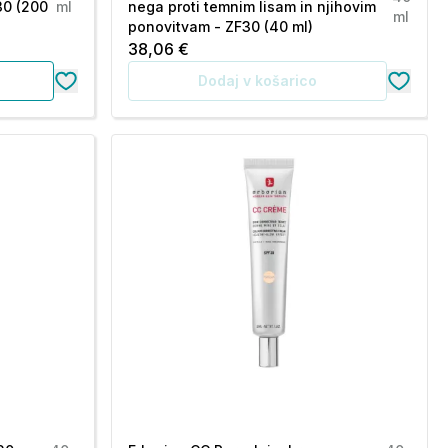
30 (200
ml
nega proti temnim lisam in njihovim
ml
ponovitvam - ZF30 (40 ml)
38,06 €
Dodaj v košarico