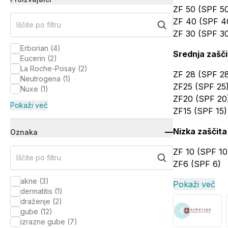
ZF 50 (SPF 5
ZF 40 (SPF 4
Iščite po filtru
ZF 30 (SPF 3
Erborian
(
4
)
Srednja zašči
Eucerin
(
2
)
La Roche-Posay
(
2
)
ZF 28 (SPF 2
Neutrogena
(
1
)
ZF25 (SPF 25
Nuxe
(
1
)
ZF20 (SPF 20
Pokaži več
ZF15 (SPF 15)
Nizka zaščita
Oznaka
ZF 10 (SPF 10
Iščite po filtru
ZF6 (SPF 6)
akne
(
3
)
Pokaži več
dermatitis
(
1
)
draženje
(
2
)
gube
(
12
)
izrazne gube
(
7
)