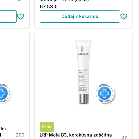
67,53 €
Dodaj v košarico
Izbor
dni
d
200
LRP Mela B3, korektivna zaščitna
40