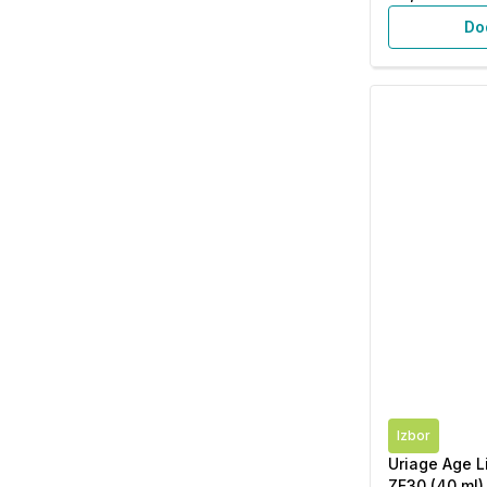
Do
Izbor
Uriage Age L
ZF30 (40 ml)