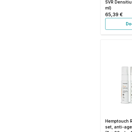
SVR Densitiu
ml)
65,39 €
Do
Hemptouch R
set, anti-ag