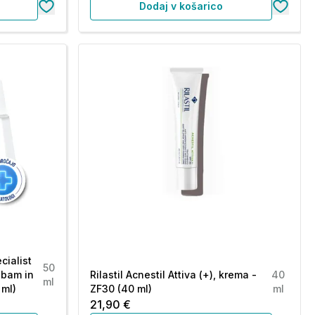
Dodaj v košarico
cialist
50
ubam in
Rilastil Acnestil Attiva (+), krema -
40
ml
 ml)
ZF30 (40 ml)
ml
21,90 €