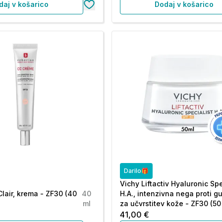
daj v košarico
Dodaj v košarico
Darilo🎁
Vichy Liftactiv Hyaluronic Spe
Clair, krema - ZF30 (40
40
H.A., intenzivna nega proti g
ml
za učvrstitev kože - ZF30 (50
41,00 €