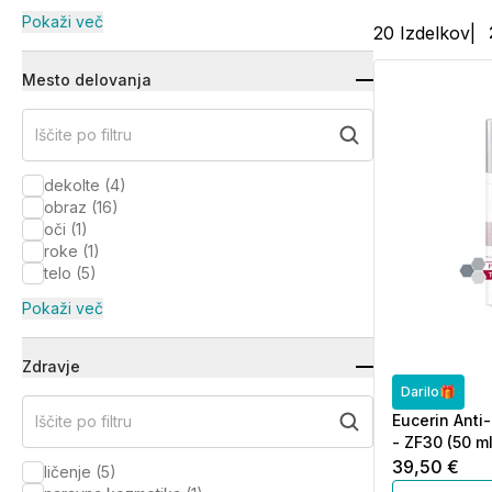
Pokaži več
20
Izdelkov
|
Mesto delovanja
Iščite po filtru
dekolte
(
4
)
obraz
(
16
)
oči
(
1
)
roke
(
1
)
telo
(
5
)
Pokaži več
Zdravje
Darilo🎁
Eucerin Anti
Iščite po filtru
- ZF30 (50 ml
39,50 €
ličenje
(
5
)