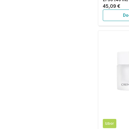
45,09 €
Do
Izbor