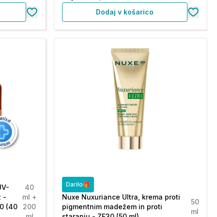
Dodaj v košarico
Darilo🎁
UV-
40
 -
ml +
Nuxe Nuxuriance Ultra, krema proti
50
0 (40
200
pigmentnim madežem in proti
ml
ml
staranju - ZF30 (50 ml)