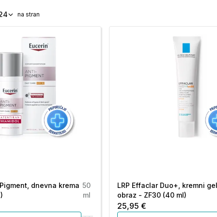
24
na stran
-Pigment, dnevna krema
50
LRP Effaclar Duo+, kremni ge
)
ml
obraz - ZF30 (40 ml)
25,95 €