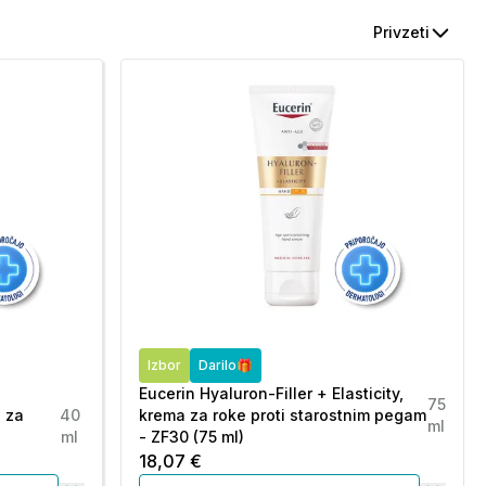
Privzeti
Izbor
Darilo🎁
Eucerin Hyaluron-Filler + Elasticity,
75
l za
40
krema za roke proti starostnim pegam
ml
ml
- ZF30 (75 ml)
18,07 €