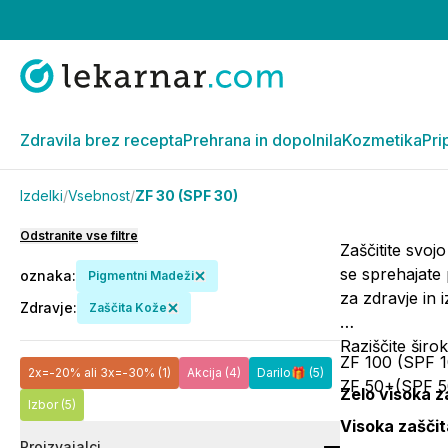
Zdravila brez recepta
Prehrana in dopolnila
Kozmetika
Pri
Izdelki
/
Vsebnost
/
ZF 30 (SPF 30)
Odstranite vse filtre
Zaščitite svoj
se sprehajate
oznaka
:
Pigmentni Madeži
za zdravje in 
Zdravje
:
Zaščita Kože
Raziščite širo
ZF 100 (SPF 
2x=-20% ali 3x=-30%
(1)
Akcija
(4)
Darilo🎁
(5)
ZF 50+(SPF 5
Zelo visoka z
Izbor
(5)
Visoka zaščit
Proizvajalci