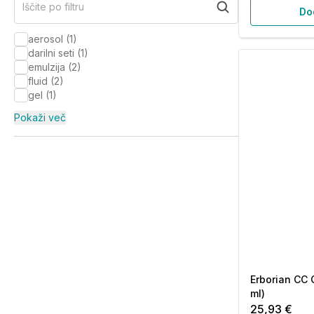
Iščite po filtru
Do
aerosol
(
1
)
darilni seti
(
1
)
emulzija
(
2
)
fluid
(
2
)
gel
(
1
)
Pokaži več
Erborian CC C
ml)
25,93 €