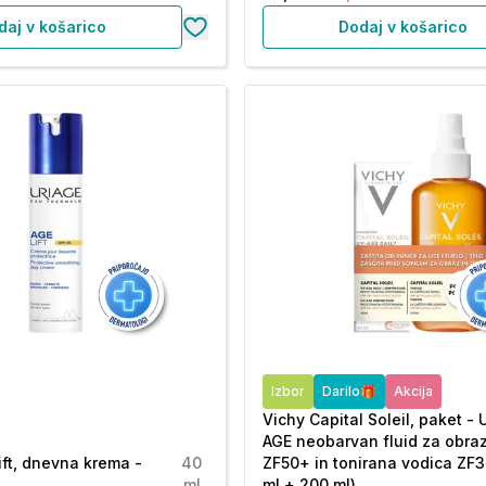
daj v košarico
Dodaj v košarico
Izbor
Darilo🎁
Akcija
Vichy Capital Soleil, paket - 
AGE neobarvan fluid za obraz
ift, dnevna krema -
40
ZF50+ in tonirana vodica ZF3
ml
ml + 200 ml)