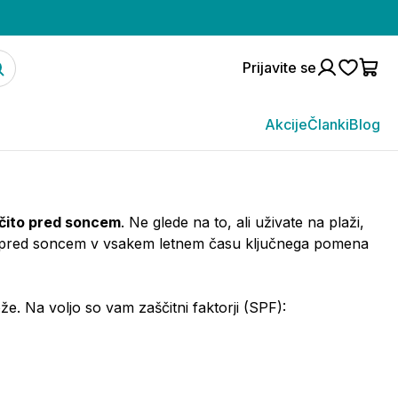
Prijavite se
Akcije
Članki
Blog
ščito pred soncem
. Ne glede na to, ali uživate na plaži,
ita pred soncem v vsakem letnem času ključnega pomena
e. Na voljo so vam zaščitni faktorji (SPF):