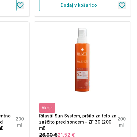
Dodaj v košarico
Akcija
entno
Rilastil Sun System, pršilo za telo za
200
200
ed
zaščito pred soncem - ZF 30 (200
ml
ml
l)
ml)
26,90 €
21,52 €