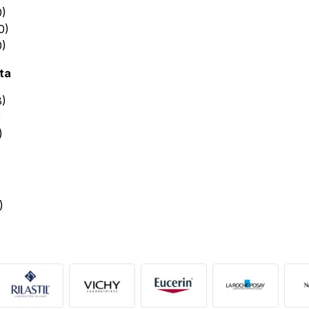
0)
0)
0)
ta
8)
)
)
)