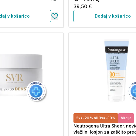
39,50 €
daj v košarico
Dodaj v košarico
2x=-20% ali 3x=-30%
Akcija
Neutrogena Ultra Sheer, nevi
vlažilni losjon za zaščito pre