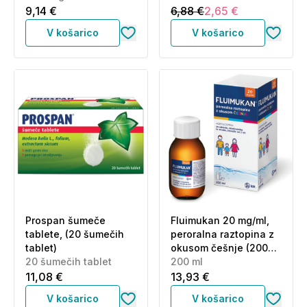
9,14 €
6,88 €
2,65 €
V košarico
V košarico
Prospan šumeče
Fluimukan 20 mg/ml,
tablete, (20 šumečih
peroralna raztopina z
tablet)
okusom češnje (200
20 šumečih tablet
ml)
200 ml
11,08 €
13,93 €
V košarico
V košarico