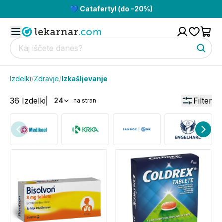
💙 Catafertyl (do -20%)
Izdelki
/
Zdravje
/
Izkašljevanje
36
Izdelki
|
Filter
24
na stran