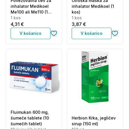
Povezovalna cev za
Otroška maska za
inhalator Medikoel
inhalator Medikoel (1
Me100 ali Me110 (1
kos)
kos)
1 kos
1 kos
4,31 €
3,87 €
V košarico
V košarico
Fluimukan 600 mg,
šumeče tablete (10
Herbion Krka, jegličev
šumečih tablet)
sirup (150 ml)