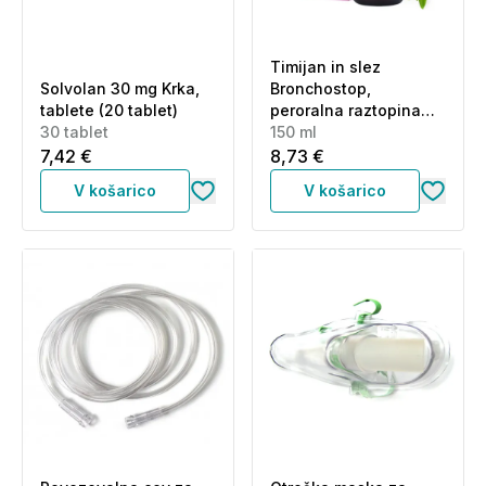
Timijan in slez
Solvolan 30 mg Krka,
Bronchostop,
tablete (20 tablet)
peroralna raztopina
30 tablet
(150 ml)
150 ml
7,42 €
8,73 €
V košarico
V košarico