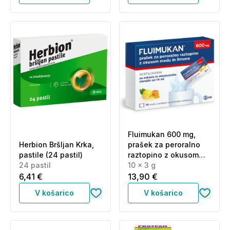
Fluimukan 600 mg,
Herbion Bršljan Krka,
prašek za peroralno
pastile (24 pastil)
raztopino z okusom
24 pastil
medu in limone (10 x 3
10 x 3 g
g)
6,41 €
13,90 €
V košarico
V košarico