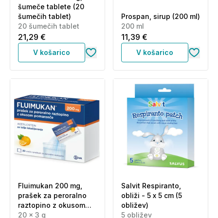
šumeče tablete (20
šumečih tablet)
Prospan, sirup (200 ml)
20 šumečih tablet
200 ml
21,29 €
11,39 €
V košarico
V košarico
Fluimukan 200 mg,
Salvit Respiranto,
prašek za peroralno
obliži - 5 x 5 cm (5
raztopino z okusom
obližev)
pomaranče (20 x 3 g)
20 x 3 g
5 obližev