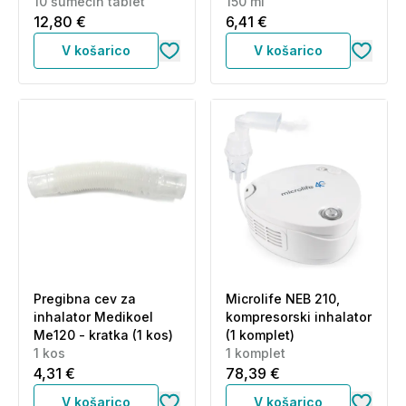
10 šumečih tablet
150 ml
12,80 €
6,41 €
V košarico
V košarico
Pregibna cev za
Microlife NEB 210,
inhalator Medikoel
kompresorski inhalator
Me120 - kratka (1 kos)
(1 komplet)
1 kos
1 komplet
4,31 €
78,39 €
V košarico
V košarico