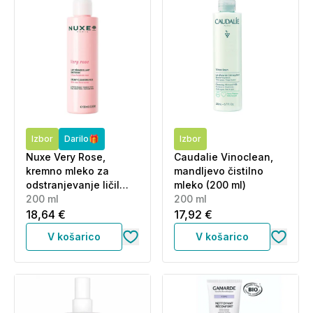
Izbor
Darilo🎁
Izbor
Nuxe Very Rose,
Caudalie Vinoclean,
kremno mleko za
mandljevo čistilno
odstranjevanje ličil
mleko (200 ml)
(200 ml)
200 ml
200 ml
18,64 €
17,92 €
V košarico
V košarico