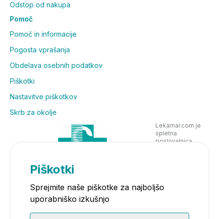
Odstop od nakupa
Pomoč
Pomoč in informacije
Pogosta vprašanja
Obdelava osebnih podatkov
Piškotki
Nastavitve piškotkov
Skrb za okolje
Lekarnar.com je
spletna
poslovalnica
Lekarne Nove
Poljane in posluje
v skladu z
Piškotki
zakonodajo
Sprejmite naše piškotke za najboljšo
uporabniško izkušnjo