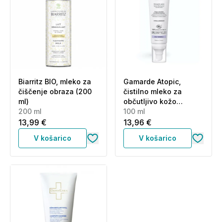
Biarritz BIO, mleko za
Gamarde Atopic,
čiščenje obraza (200
čistilno mleko za
ml)
občutljivo kožo
200 ml
nagnjeno k atopijskem
100 ml
dermatitisu za obraz
13,99 €
13,96 €
(100 ml)
V košarico
V košarico