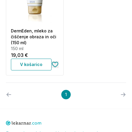
DermEden, mleko za
čiščenje obraza in oči
(150 ml)
150 ml
19,03 €
V košarico
1