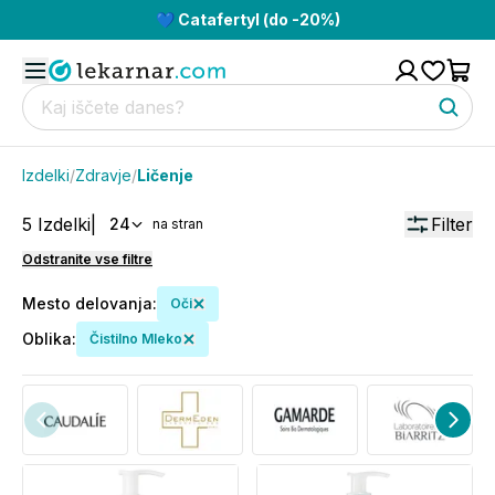
💙 Catafertyl (do -20%)
Izdelki
/
Zdravje
/
Ličenje
5
Izdelki
|
Filter
24
na stran
Odstranite vse filtre
Mesto delovanja
:
Oči
Oblika
:
Čistilno Mleko