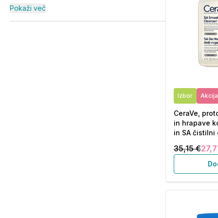
Pokaži več
Izbor
Akcija
CeraVe, prot
in hrapave k
in SA čistiln
35,15 €
27,7
Do