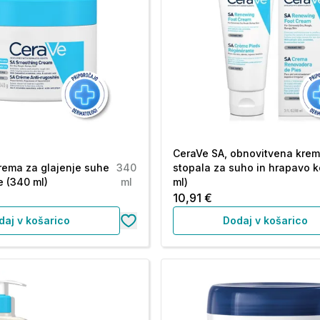
CeraVe SA, obnovitvena krem
rema za glajenje suhe
340
stopala za suho in hrapavo k
e (340 ml)
ml
ml)
10,91 €
daj v košarico
Dodaj v košarico