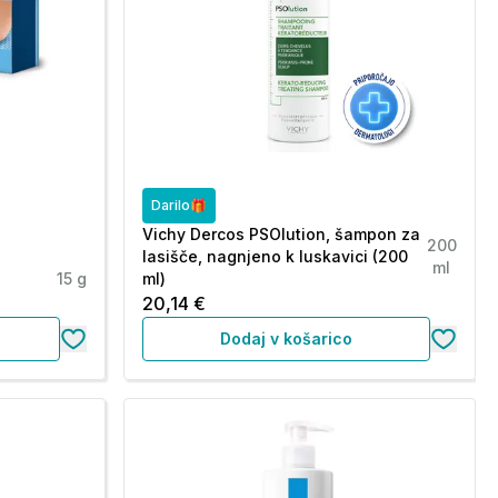
Darilo🎁
Vichy Dercos PSOlution, šampon za
200
lasišče, nagnjeno k luskavici (200
ml
15 g
ml)
20,14 €
Dodaj v košarico