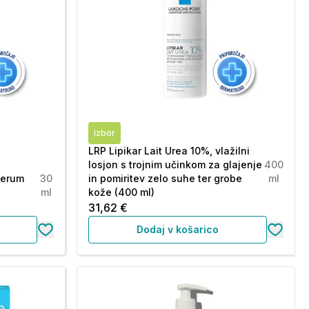
Izbor
LRP Lipikar Lait Urea 10%, vlažilni
losjon s trojnim učinkom za glajenje
400
serum
30
in pomiritev zelo suhe ter grobe
ml
ml
kože (400 ml)
31,62 €
Dodaj v košarico