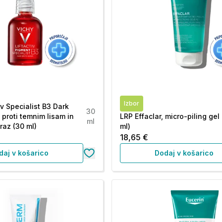
Izbor
iv Specialist B3 Dark
30
 proti temnim lisam in
LRP Effaclar, micro-piling gel
ml
az (30 ml)
ml)
18,65 €
daj v košarico
Dodaj v košarico