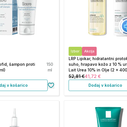
Izbor
Akcija
LRP Lipikar, hidratantni proto
fid, šampon proti
150
suho, hrapavo kožo z 10 % ur
ml)
ml
Lait Urea 10% in Olje (2 x 400
52,81 €
41,72 €
daj v košarico
Dodaj v košarico