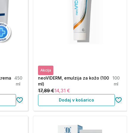
Akcija
 krema
450
neoVIDERM, emulzija za kožo (100
100
ml
ml)
ml
17,89 €
14,31 €
Dodaj v košarico