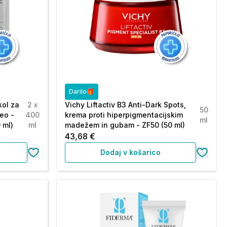
Darilo🎁
kol za
2 x
Vichy Liftactiv B3 Anti-Dark Spots,
50
eo -
400
krema proti hiperpigmentacijskim
ml
 ml)
ml
madežem in gubam - ZF50 (50 ml)
43,68 €
Dodaj v košarico