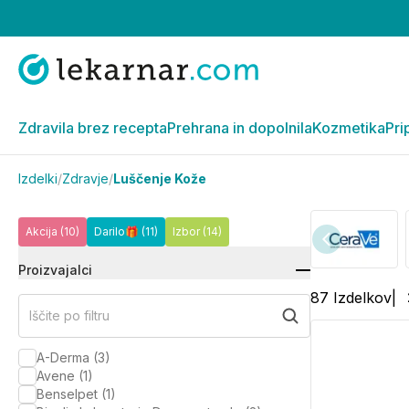
Zdravila brez recepta
Prehrana in dopolnila
Kozmetika
Pri
Izdelki
/
Zdravje
/
Luščenje Kože
Akcija
(10)
Darilo🎁
(11)
Izbor
(14)
Proizvajalci
87
Izdelkov
|
Iščite po filtru
A-Derma
(
3
)
Avene
(
1
)
Benselpet
(
1
)