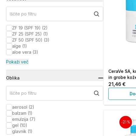
Iščite po filtru
ZF 19 (SPF 19)
(
2
)
ZF 25 (SPF 25)
(
1
)
ZF 50 (SPF 50)
(
3
)
alge
(
1
)
aloe vera
(
3
)
Pokaži več
CeraVe SA, k
in grobe kož
Oblika
21,46 €
Iščite po filtru
Do
aerosol
(
2
)
balzam
(
1
)
emulzija
(
7
)
gel
(
10
)
glavnik
(
1
)