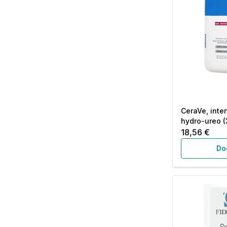
CeraVe, inte
hydro-ureo (
18,56 €
Do