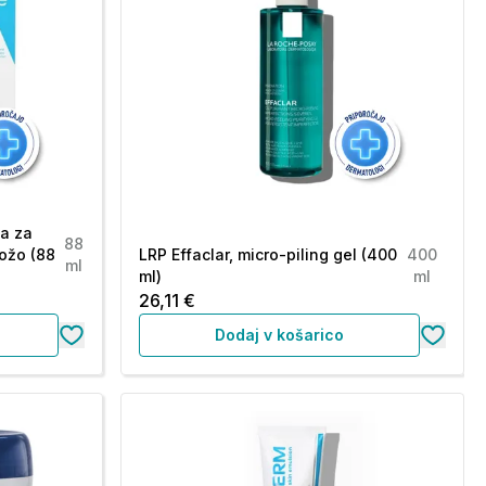
a za
88
ožo (88
LRP Effaclar, micro-piling gel (400
400
ml
ml)
ml
26,11 €
Dodaj v košarico