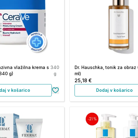
nzivna vlažilna krema s
340
Dr. Hauschka, tonik za obraz 
340 g)
g
ml)
25,18 €
daj v košarico
Dodaj v košarico