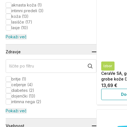
aknasta koža
(
1
)
intimni predeli
(
3
)
koža
(
13
)
lasišče
(
17
)
lasje
(
10
)
Pokaži več
Zdravje
Iščite po filtru
Izbor
CeraVe SA, g
britje
(
1
)
grobe kože (
celjenje
(
4
)
13,69 €
diabetes
(
2
)
Do
dojenčki
(
13
)
intimna nega
(
2
)
Pokaži več
Vsebnost