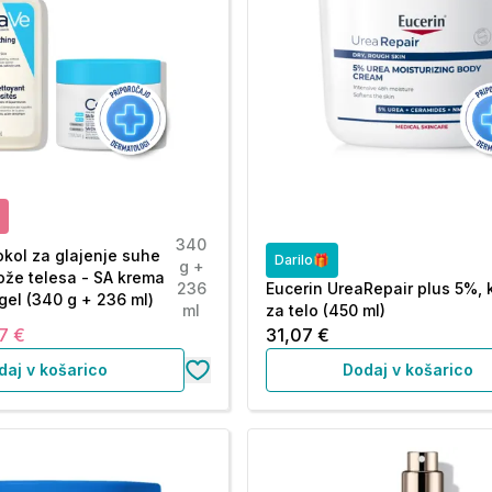
340
okol za glajenje suhe
Darilo🎁
g +
ože telesa - SA krema
236
Eucerin UreaRepair plus 5%,
i gel (340 g + 236 ml)
ml
za telo (450 ml)
7 €
31,07 €
daj v košarico
Dodaj v košarico