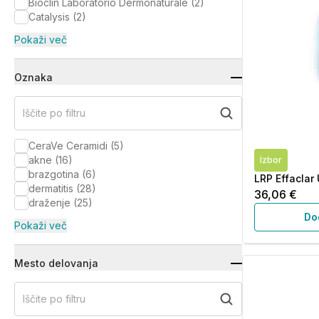
Bioclin Laboratorio Dermonaturale
(
2
)
Catalysis
(
2
)
Pokaži več
Oznaka
Iščite po filtru
CeraVe Ceramidi
(
5
)
akne
(
16
)
Izbor
brazgotina
(
6
)
LRP Effaclar 
dermatitis
(
28
)
36,06 €
draženje
(
25
)
Do
Pokaži več
Mesto delovanja
Iščite po filtru