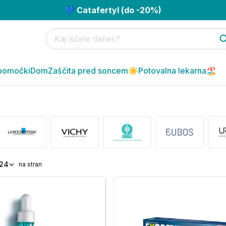
💙 Catafertyl (do -20%)
pomočki
Dom
Zaščita pred soncem☀️
Potovalna lekarna🏖️
24
na stran