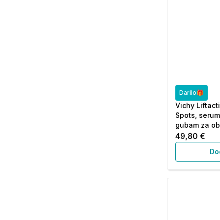
Darilo🎁
Vichy Liftact
Spots, serum
gubam za obr
49,80 €
Do