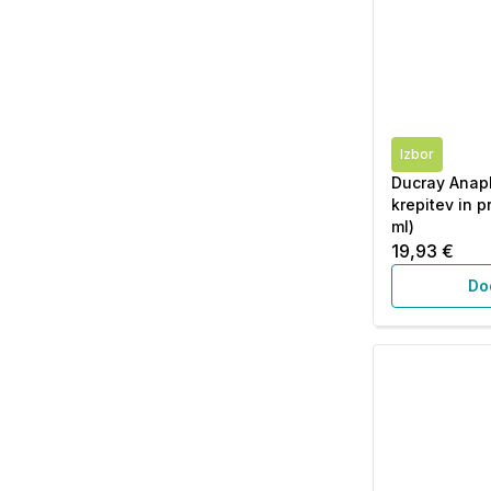
Izbor
Ducray Anap
krepitev in p
ml)
19,93 €
Do