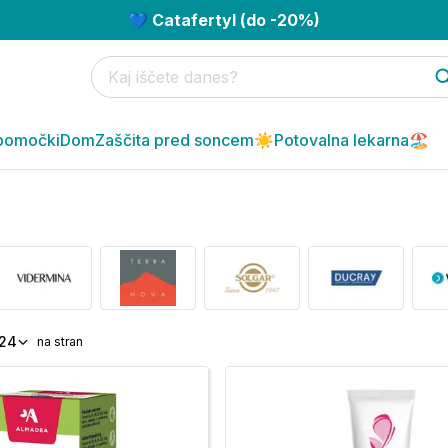
💙 Catafertyl (do -20%)
pomočki
Dom
Zaščita pred soncem☀️
Potovalna lekarna🏖️
24
na stran