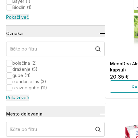
Bayer
(
1
)
Bioclin
(
1
)
Pokaži več
Oznaka
Iščite po filtru
bolečina
(
2
)
MenoDea Alm
draženje
(
5
)
kapsul)
gube
(
11
)
20,35 €
izpadanje las
(
3
)
Do
izrazne gube
(
11
)
Pokaži več
Mesto delovanja
Iščite po filtru