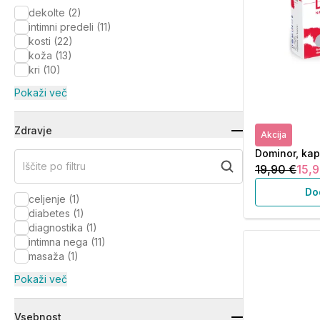
dekolte
(
2
)
intimni predeli
(
11
)
kosti
(
22
)
koža
(
13
)
kri
(
10
)
Pokaži več
Zdravje
Akcija
Dominor, kap
Iščite po filtru
19,90 €
15,9
Do
celjenje
(
1
)
diabetes
(
1
)
diagnostika
(
1
)
intimna nega
(
11
)
masaža
(
1
)
Pokaži več
Vsebnost