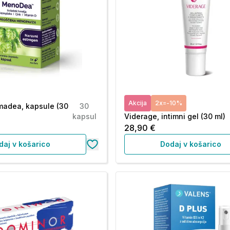
Akcija
2x=-10%
adea, kapsule (30
30
kapsul
Viderage, intimni gel (30 ml)
28,90 €
daj v košarico
Dodaj v košarico