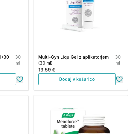
l (30
30
Multi-Gyn LiquiGel z aplikatorjem
30
ml
(30 ml)
ml
13,59 €
Dodaj v košarico