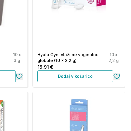
10 x
Hyalo Gyn, vlažilne vaginalne
10 x
3 g
globule (10 x 2,2 g)
2,2 g
15,91 €
Dodaj v košarico