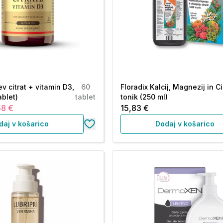
ev citrat + vitamin D3,
60
Floradix Kalcij, Magnezij in C
ablet)
tablet
tonik (250 ml)
58 €
15,83 €
daj v košarico
Dodaj v košarico