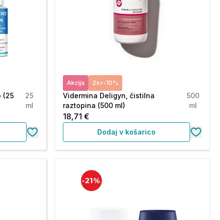
Akcija
2x=-10%
o (25
25
Vidermina Deligyn, čistilna
500
ml
raztopina (500 ml)
ml
18,71 €
Dodaj v košarico