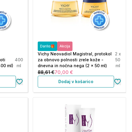
Darilo🎁
Akcija
Vichy Neovadiol Magistral, protokol
2 x
oti
400
za obnovo polnosti zrele kože -
50
400 ml)
ml
dnevna in nočna nega (2 x 50 ml)
ml
88,61 €
70,00 €
Dodaj v košarico