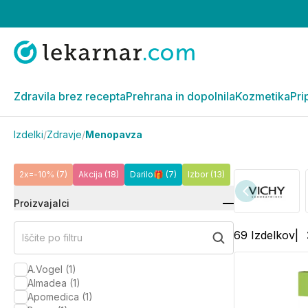
Zdravila brez recepta
Prehrana in dopolnila
Kozmetika
Pri
Izdelki
/
Zdravje
/
Menopavza
2x=-10%
(7)
Akcija
(18)
Darilo🎁
(7)
Izbor
(13)
Proizvajalci
69
Izdelkov
|
Iščite po filtru
A.Vogel
(
1
)
Almadea
(
1
)
Apomedica
(
1
)