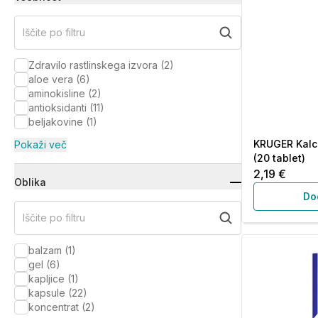
Iščite po filtru
Zdravilo rastlinskega izvora
(
2
)
aloe vera
(
6
)
aminokisline
(
2
)
antioksidanti
(
11
)
beljakovine
(
1
)
KRUGER Kalci
Pokaži več
(20 tablet)
2,19 €
Oblika
Do
Iščite po filtru
balzam
(
1
)
gel
(
6
)
kapljice
(
1
)
kapsule
(
22
)
koncentrat
(
2
)