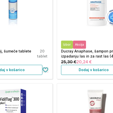
Izbor
Akcija
j, šumeče tablete
20
Ducray Anaphase, šampon pr
tablet
izpadanju las in za rast las (
25,30 €
20,24 €
daj v košarico
Dodaj v košarico