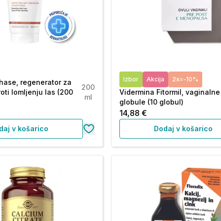
Izbor
Akcija
2x=-10%
hase, regenerator za
200
roti lomljenju las (200
Vidermina Fitormil, vaginalne
ml
globule (10 globul)
14,88 €
daj v košarico
Dodaj v košarico