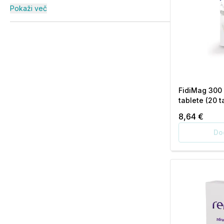
Pokaži več
FidiMag 300
tablete (20 t
8,64 €
Do