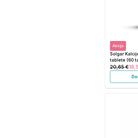
Akcija
Solgar Kalcij
tablete (60 t
20,65 €
18,
Do