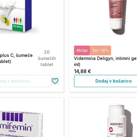
Akcija
2x=-10%
20
 plus C, šumeče
šumečih
Vidermina Deligyn, intimni ge
ablet)
tablet
ml)
14,88 €
daj v košarico
Dodaj v košarico