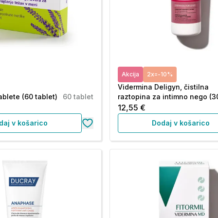
Akcija
2x=-10%
Vidermina Deligyn, čistilna
blete (60 tablet)
60 tablet
raztopina za intimno nego (3
12,55 €
daj v košarico
Dodaj v košarico