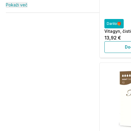
Pokaži več
Darilo🎁
Vitagyn, čist
13,92 €
Do