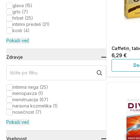
glava
(
15
)
grlo
(
7
)
hrbet
(
25
)
intimni predeli
(
21
)
kosti
(
4
)
Pokaži več
Caffetin, tab
6,29 €
Zdravje
Do
Iščite po filtru
intimna nega
(
25
)
menopavza
(
1
)
menstruacija
(
67
)
naravna kozmetika
(
1
)
nosečnost
(
7
)
Pokaži več
Vsebnost