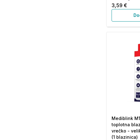
3,59 €
Do
Mediblink M1
toplotna bla
vrečko - veli
(1 blazinica)