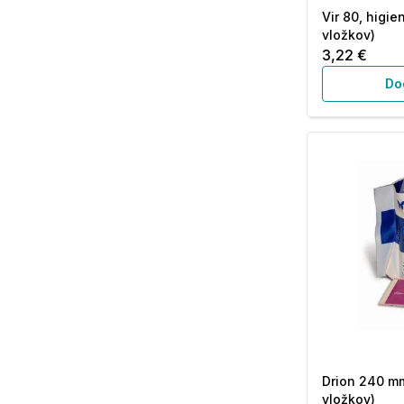
Vir 80, higien
vložkov)
3,22 €
Do
Drion 240 mm
vložkov)