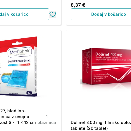
8,37 €
daj v košarico
Dodaj v košarico
27, hladilno-
zinica z ovojno
1
kost S - 11 x 12 cm
blazinica
Dolirief 400 mg, filmsko obl
tablete (20 tablet)