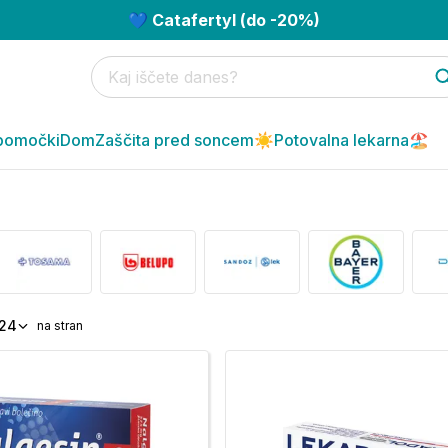
💙 Catafertyl (do -20%)
pomočki
Dom
Zaščita pred soncem☀️
Potovalna lekarna🏖️
24
na stran