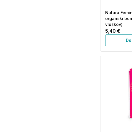
Natura Femin
organski bom
vložkov)
5,40 €
Do