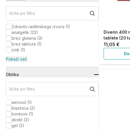
Iščite po filtru
Zdravilo rastlinskega izvora
(
1
)
Diverin 400 
analgetik
(
22
)
tablete (20 t
brez glutena
(
3
)
brez laktoze
(
1
)
11,05 €
cink
(
1
)
Do
Pokaži več
Oblika
Iščite po filtru
aerosol
(
1
)
blazinica
(
2
)
bonboni
(
1
)
direkt
(
2
)
gel
(
2
)