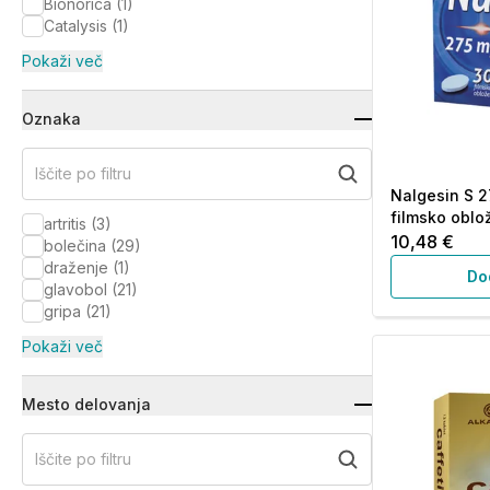
Bionorica
(
1
)
Catalysis
(
1
)
Pokaži več
Oznaka
Iščite po filtru
Nalgesin S 2
filmsko oblo
artritis
(
3
)
10,48 €
bolečina
(
29
)
draženje
(
1
)
Do
glavobol
(
21
)
gripa
(
21
)
Pokaži več
Mesto delovanja
Iščite po filtru