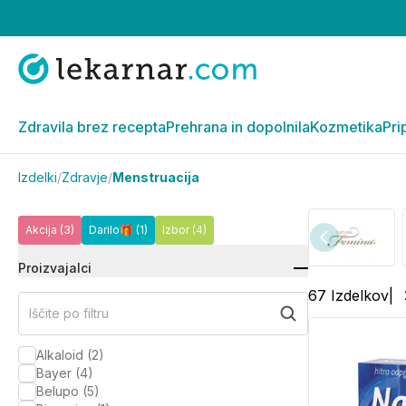
Zdravila brez recepta
Prehrana in dopolnila
Kozmetika
Pri
Izdelki
/
Zdravje
/
Menstruacija
Akcija
(3)
Darilo🎁
(1)
Izbor
(4)
Proizvajalci
67
Izdelkov
|
Iščite po filtru
Alkaloid
(
2
)
Bayer
(
4
)
Belupo
(
5
)