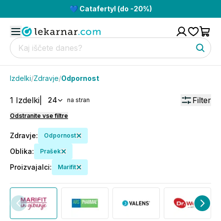
💙 Catafertyl (do -20%)
Izdelki
/
Zdravje
/
Odpornost
1
Izdelki
|
Filter
24
na stran
Odstranite vse filtre
Zdravje
:
Odpornost
Oblika
:
Prašek
Proizvajalci
:
Marifit