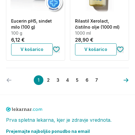
Eucerin pH5, sindet
Rilastil Xerolact,
milo (100 g)
čistilno olje (1000 ml)
100 g
1000 ml
6,12 €
28,90 €
V košarico
V košarico
1
2
3
4
5
6
7
Prva spletna lekarna, kjer je zdravje vrednota.
Prejemajte najboljšo ponudbo na email