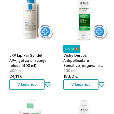
Darilo🎁
LRP Lipikar Syndet
Vichy Dercos
AP+, gel za umivanje
Antipelliculare
telesa (400 ml)
Sensitive, negovalni
400 ml
šampon proti prhljaju
200 ml
za občutljive lase (200
24,11 €
18,62 €
ml)
V košarico
V košarico