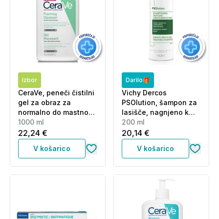
Izbor
Darilo🎁
CeraVe, peneči čistilni
Vichy Dercos
gel za obraz za
PSOlution, šampon za
normalno do mastno
lasišče, nagnjeno k
kožo (1000 ml)
1000 ml
luskavici (200 ml)
200 ml
22,24 €
20,14 €
V košarico
V košarico