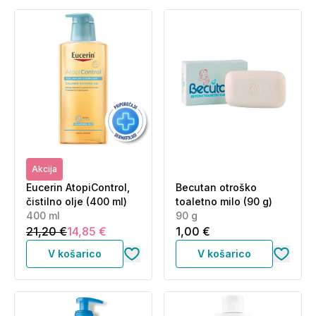
Akcija
Eucerin AtopiControl,
Becutan otroško
čistilno olje (400 ml)
toaletno milo (90 g)
400 ml
90 g
21,20 €
14,85 €
1,00 €
V košarico
V košarico