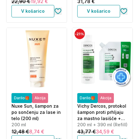
22,90 €
19,92 €
31,78 €
V košarico
V košarico
Darilo🎁
Akcija
Darilo🎁
Akcija
Nuxe Sun, šampon za
Vichy Dercos, protokol
po sončenju za lase in
šampon proti prhljaju
telo (200 ml)
za mastno lasišče +
200 ml
eko polnilo za mastno
200 ml + 390 ml (Refill)
lasišče (200 ml + 390
12,48 €
8,74 €
43,77 €
34,59 €
ml)