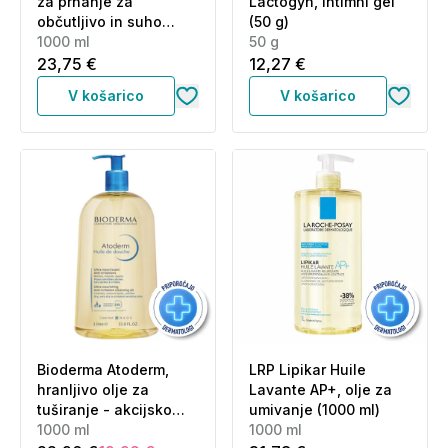
za prhanje za
Lactogyn, intimni gel
občutljivo in suho
(50 g)
kožo (1000 ml)
1000 ml
50 g
23,75 €
12,27 €
V košarico
V košarico
Bioderma Atoderm,
LRP Lipikar Huile
hranljivo olje za
Lavante AP+, olje za
tuširanje - akcijsko
umivanje (1000 ml)
pakiranje (1000 ml)
1000 ml
1000 ml