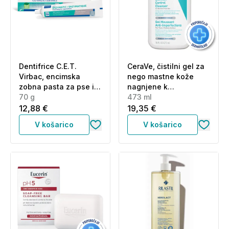
Dentifrice C.E.T.
CeraVe, čistilni gel za
Virbac, encimska
nego mastne kože
zobna pasta za pse in
nagnjene k
mačke z okusom
70 g
nepravilnostim (473
473 ml
perutnine (70 g)
ml)
12,88 €
19,35 €
V košarico
V košarico