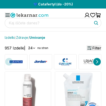
💙 Catafertyl (do -20%)
Izdelki
/
Zdravje
/
Umivanje
957
Izdelki
|
Filter
24
na stran