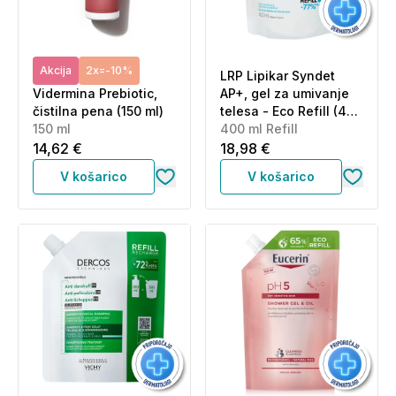
Akcija
2x=-10%
LRP Lipikar Syndet
Vidermina Prebiotic,
AP+, gel za umivanje
čistilna pena (150 ml)
telesa - Eco Refill (400
150 ml
ml)
400 ml Refill
14,62 €
18,98 €
V košarico
V košarico