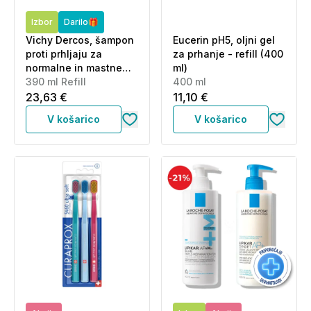
Izbor
Darilo🎁
Vichy Dercos, šampon
Eucerin pH5, oljni gel
proti prhljaju za
za prhanje - refill (400
normalne in mastne
ml)
lase - eko refill (390
390 ml Refill
400 ml
ml)
23,63 €
11,10 €
V košarico
V košarico