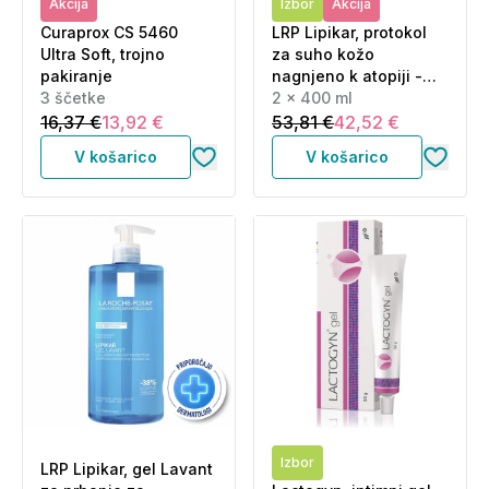
Akcija
Izbor
Akcija
Curaprox CS 5460
LRP Lipikar, protokol
Ultra Soft, trojno
za suho kožo
pakiranje
nagnjeno k atopiji -
3 ščetke
čiščenje in nega (2 x
2 x 400 ml
400 ml)
16,37 €
13,92 €
53,81 €
42,52 €
V košarico
V košarico
Izbor
LRP Lipikar, gel Lavant