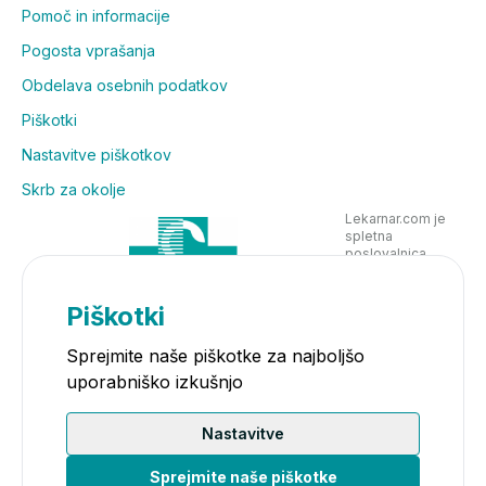
Pomoč in informacije
Pogosta vprašanja
Obdelava osebnih podatkov
Piškotki
Nastavitve piškotkov
Skrb za okolje
Lekarnar.com je
spletna
poslovalnica
Lekarne Nove
Poljane in posluje
v skladu z
Piškotki
zakonodajo
Sprejmite naše piškotke za najboljšo
uporabniško izkušnjo
Nastavitve
Sprejmite naše piškotke