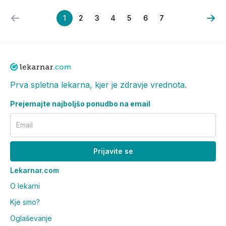
1
2
3
4
5
6
7
Prva spletna lekarna, kjer je zdravje vrednota.
Prejemajte najboljšo ponudbo na email
Email
Prijavite se
Lekarnar.com
O lekarni
Kje smo?
Oglaševanje