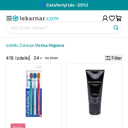
💙 Catafertyl (do -20%)
Izdelki
/
Zdravje
/
Ustna Higiena
418
Izdelki
|
Filter
24
na stran
Akcija