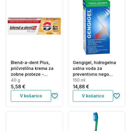
Blend-a-dent Plus,
Gengigel, hidrogelna
pričvrstilna krema za
ustna voda za
zobne proteze -
preventivno nego
dvojna moč (40 g)
40 g
dlesni (150 ml)
150 ml
5,58 €
14,88 €
V košarico
V košarico