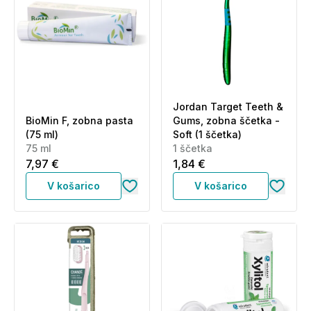
Jordan Target Teeth &
BioMin F, zobna pasta
Gums, zobna ščetka -
(75 ml)
Soft (1 ščetka)
75 ml
1 ščetka
7,97 €
1,84 €
V košarico
V košarico