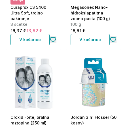
Curaprox CS 5460
Megasonex Nano-
Ultra Soft, trojno
hidroksiapatitna
pakiranje
zobna pasta (100 g)
3 ščetke
100 g
16,37 €
13,92 €
16,91 €
V košarico
V košarico
Oroxid Forte, oralna
Jordan 3in1 Flosser (50
raztopina (250 ml)
kosov)