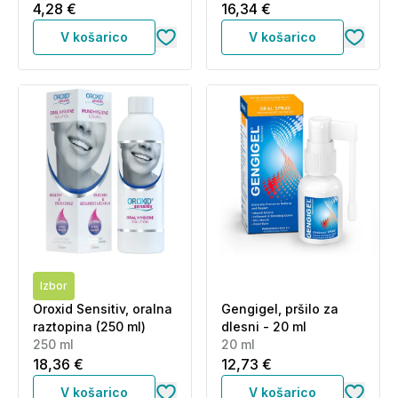
4,28 €
16,34 €
V košarico
V košarico
Izbor
Oroxid Sensitiv, oralna
Gengigel, pršilo za
raztopina (250 ml)
dlesni - 20 ml
250 ml
20 ml
18,36 €
12,73 €
V košarico
V košarico