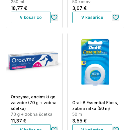
250 ml
50 kosov
18,77 €
3,97 €
V košarico
V košarico
Orozyme, encimski gel
za zobe (70 g + zobna
Oral-B Essential Floss,
ščetka)
zobna nitka (50 m)
70 g + zobna ščetka
50 m
11,37 €
3,55 €
V košarico
V košarico