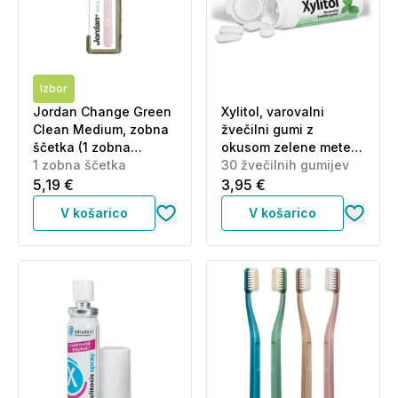
Izbor
Jordan Change Green
Xylitol, varovalni
Clean Medium, zobna
žvečilni gumi z
ščetka (1 zobna
okusom zelene mete
ščetka)
1 zobna ščetka
(30 žvečilnih gumijev)
30 žvečilnih gumijev
5,19 €
3,95 €
V košarico
V košarico