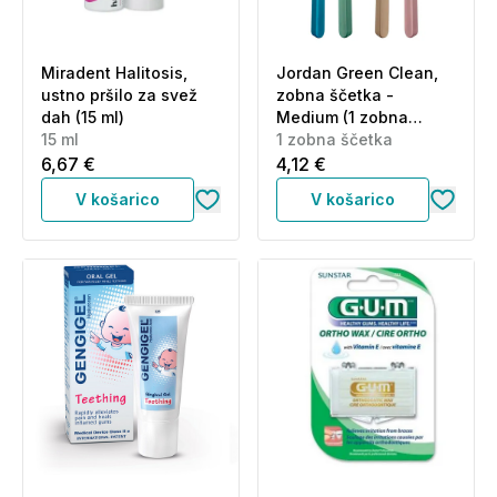
Miradent Halitosis,
Jordan Green Clean,
ustno pršilo za svež
zobna ščetka -
dah (15 ml)
Medium (1 zobna
15 ml
ščetka)
1 zobna ščetka
6,67 €
4,12 €
V košarico
V košarico