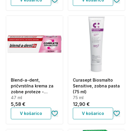
Blend-a-dent,
Curasept Biosmalto
pričvrstilna krema za
Sensitive, zobna pasta
zobne proteze -
(75 ml)
nevtral (47 ml)
47 ml
75 ml
5,58 €
12,90 €
V košarico
V košarico