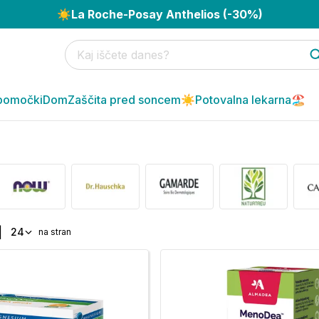
☀️
La Roche-Posay Anthelios (-30%)
pomočki
Dom
Zaščita pred soncem☀️
Potovalna lekarna🏖️
|
24
na stran