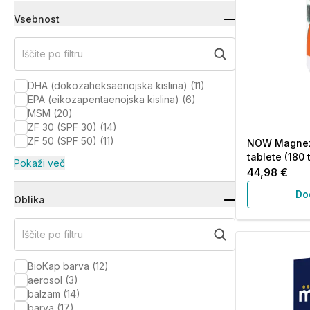
Vsebnost
Iščite po filtru
DHA (dokozaheksaenojska kislina)
(
11
)
EPA (eikozapentaenojska kislina)
(
6
)
MSM
(
20
)
ZF 30 (SPF 30)
(
14
)
ZF 50 (SPF 50)
(
11
)
NOW Magnezi
tablete (180 
Pokaži več
44,98 €
Do
Oblika
Iščite po filtru
BioKap barva
(
12
)
aerosol
(
3
)
balzam
(
14
)
barva
(
17
)