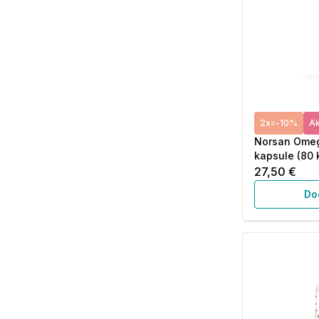
2x=-10%
Ak
Norsan Ome
kapsule (80 
27,50 €
Do