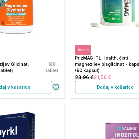
Akcija
PrizMAG ITL Health, čisti
jev Glicinat,
180
magnezijev bisglicinat - kap
tablet)
tablet
(90 kapsul)
23,96 €
21,56 €
daj v košarico
Dodaj v košarico