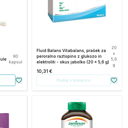
20
Fluid Balans Vitabalans, prašek za
x
90
peroralno raztopino z glukozo in
sule
5,6
kapsul
elektroliti - okus jabolko (20 x 5,6 g)
g
10,31 €
Dodaj v košarico