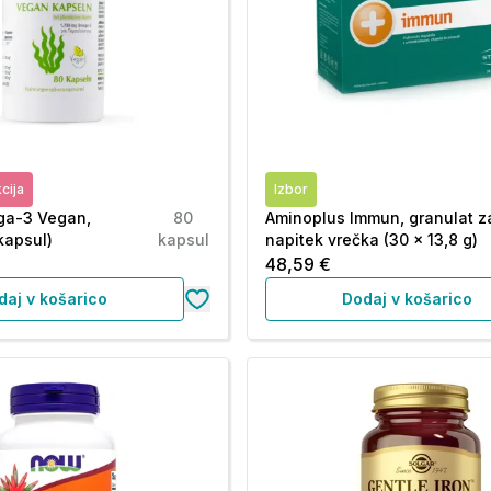
cija
Izbor
ga-3 Vegan,
80
Aminoplus Immun, granulat z
kapsul)
kapsul
napitek vrečka (30 x 13,8 g)
48,59 €
daj v košarico
Dodaj v košarico