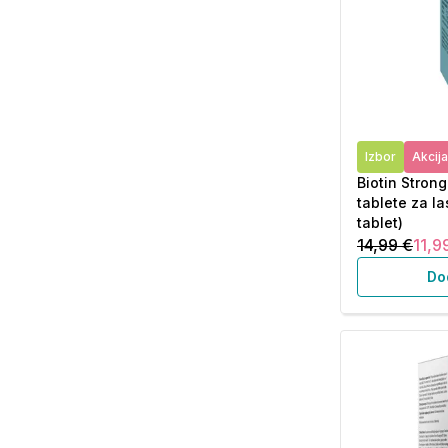
Izbor
Akcija
Biotin Stron
tablete za la
tablet)
14,99 €
11,9
Do