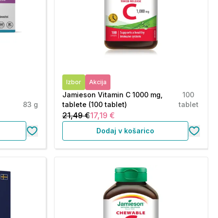
Izbor
Akcija
Jamieson Vitamin C 1000 mg,
100
83 g
tablete (100 tablet)
tablet
21,49 €
17,19 €
Dodaj v košarico