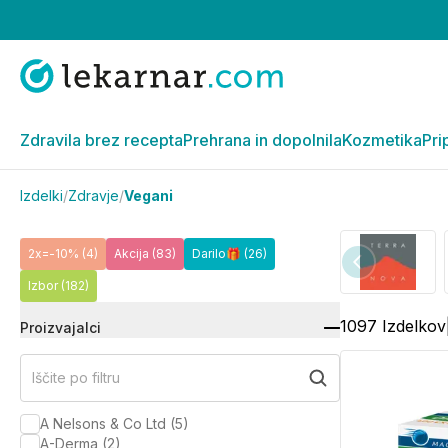
Zdravila brez recepta
Prehrana in dopolnila
Kozmetika
Pri
Izdelki
/
Zdravje
/
Vegani
2x=-10%
(4)
Akcija
(83)
Darilo🎁
(26)
Izbor
(182)
1097
Izdelkov
Proizvajalci
Iščite po filtru
A Nelsons & Co Ltd
(
5
)
A-Derma
(
2
)