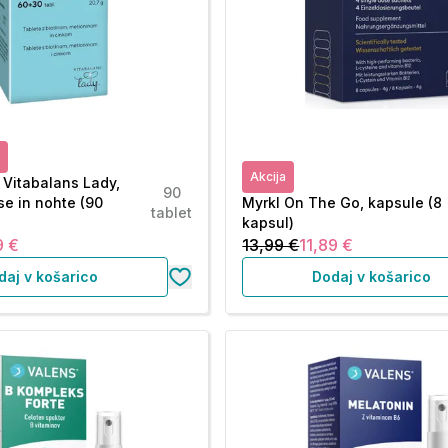
Akcija
g Vitabalans Lady,
90
se in nohte (90
Myrkl On The Go, kapsule (8
tablet
kapsul)
9 €
13,99 €
11,89 €
daj v košarico
Dodaj v košarico