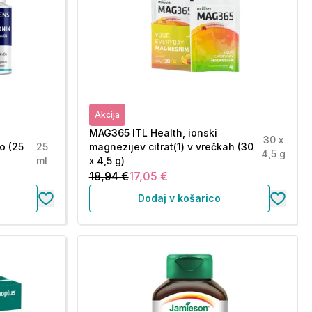
Akcija
MAG365 ITL Health, ionski
30 x
o (25
25
magnezijev citrat(1) v vrečkah (30
4,5 g
ml
x 4,5 g)
18,94 €
17,05 €
Dodaj v košarico