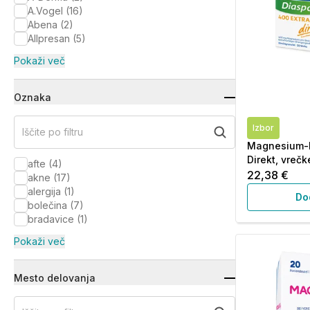
A.Vogel
(
16
)
Abena
(
2
)
Allpresan
(
5
)
Pokaži več
Oznaka
Izbor
Iščite po filtru
Magnesium-D
Direkt, vrečk
afte
(
4
)
22,38 €
akne
(
17
)
alergija
(
1
)
Do
bolečina
(
7
)
bradavice
(
1
)
Pokaži več
Mesto delovanja