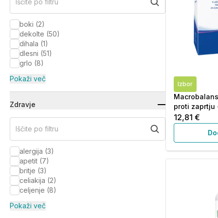
Iščite po filtru
boki
(
2
)
dekolte
(
50
)
dihala
(
1
)
dlesni
(
51
)
grlo
(
8
)
Pokaži več
Izbor
Macrobalans
Zdravje
proti zaprtju
12,81 €
Iščite po filtru
Do
alergija
(
3
)
apetit
(
7
)
britje
(
3
)
celiakija
(
2
)
celjenje
(
8
)
Pokaži več