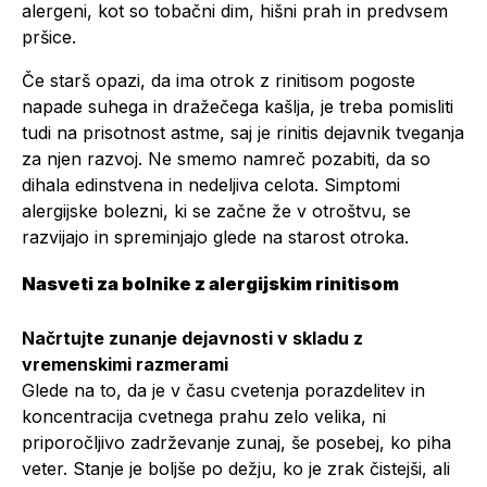
alergeni, kot so tobačni dim, hišni prah in predvsem
pršice.
Če starš opazi, da ima otrok z rinitisom pogoste
napade suhega in dražečega kašlja, je treba pomisliti
tudi na prisotnost astme, saj je rinitis dejavnik tveganja
za njen razvoj. Ne smemo namreč pozabiti, da so
dihala edinstvena in nedeljiva celota. Simptomi
alergijske bolezni, ki se začne že v otroštvu, se
razvijajo in spreminjajo glede na starost otroka.
Nasveti za bolnike z alergijskim rinitisom
Načrtujte zunanje dejavnosti v skladu z
vremenskimi razmerami
Glede na to, da je v času cvetenja porazdelitev in
koncentracija cvetnega prahu zelo velika, ni
priporočljivo zadrževanje zunaj, še posebej, ko piha
veter. Stanje je boljše po dežju, ko je zrak čistejši, ali