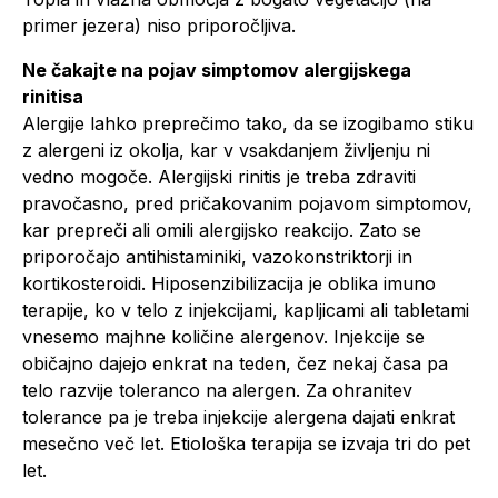
primer jezera) niso priporočljiva.
Ne čakajte na pojav simptomov alergijskega
rinitisa
Alergije lahko preprečimo tako, da se izogibamo stiku
z alergeni iz okolja, kar v vsakdanjem življenju ni
vedno mogoče. Alergijski rinitis je treba zdraviti
pravočasno, pred pričakovanim pojavom simptomov,
kar prepreči ali omili alergijsko reakcijo. Zato se
priporočajo antihistaminiki, vazokonstriktorji in
kortikosteroidi. Hiposenzibilizacija je oblika imuno
terapije, ko v telo z injekcijami, kapljicami ali tabletami
vnesemo majhne količine alergenov. Injekcije se
običajno dajejo enkrat na teden, čez nekaj časa pa
telo razvije toleranco na alergen. Za ohranitev
tolerance pa je treba injekcije alergena dajati enkrat
mesečno več let. Etiološka terapija se izvaja tri do pet
let.