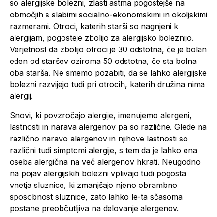
so alergijske bolezni, zlasti astma pogostejše na
območjih s slabimi socialno-ekonomskimi in okoljskimi
razmerami. Otroci, katerih starši so nagnjeni k
alergijam, pogosteje zbolijo za alergijsko boleznijo.
Verjetnost da zbolijo otroci je 30 odstotna, če je bolan
eden od staršev oziroma 50 odstotna, če sta bolna
oba starša. Ne smemo pozabiti, da se lahko alergijske
bolezni razvijejo tudi pri otrocih, katerih družina nima
alergij.
Snovi, ki povzročajo alergije, imenujemo alergeni,
lastnosti in narava alergenov pa so različne. Glede na
različno naravo alergenov in njihove lastnosti so
različni tudi simptomi alergije, s tem da je lahko ena
oseba alergična na več alergenov hkrati. Neugodno
na pojav alergijskih bolezni vplivajo tudi pogosta
vnetja sluznice, ki zmanjšajo njeno obrambno
sposobnost sluznice, zato lahko le-ta sčasoma
postane preobčutljiva na delovanje alergenov.