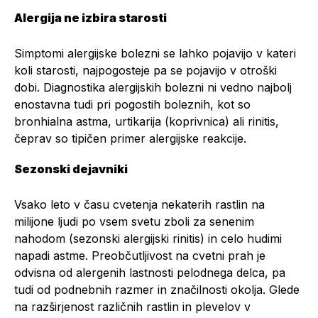
Alergija ne izbira starosti
Simptomi alergijske bolezni se lahko pojavijo v kateri
koli starosti, najpogosteje pa se pojavijo v otroški
dobi. Diagnostika alergijskih bolezni ni vedno najbolj
enostavna tudi pri pogostih boleznih, kot so
bronhialna astma, urtikarija (koprivnica) ali rinitis,
čeprav so tipičen primer alergijske reakcije.
Sezonski dejavniki
Vsako leto v času cvetenja nekaterih rastlin na
milijone ljudi po vsem svetu zboli za senenim
nahodom (sezonski alergijski rinitis) in celo hudimi
napadi astme. Preobčutljivost na cvetni prah je
odvisna od alergenih lastnosti pelodnega delca, pa
tudi od podnebnih razmer in značilnosti okolja. Glede
na razširjenost različnih rastlin in plevelov v