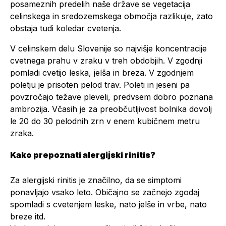
posameznih predelih naše države se vegetacija
celinskega in sredozemskega območja razlikuje, zato
obstaja tudi koledar cvetenja.
V celinskem delu Slovenije so najvišje koncentracije
cvetnega prahu v zraku v treh obdobjih. V zgodnji
pomladi cvetijo leska, jelša in breza. V zgodnjem
poletju je prisoten pelod trav. Poleti in jeseni pa
povzročajo težave pleveli, predvsem dobro poznana
ambrozija. Včasih je za preobčutljivost bolnika dovolj
le 20 do 30 pelodnih zrn v enem kubičnem metru
zraka.
Kako prepoznati alergijski rinitis?
Za alergijski rinitis je značilno, da se simptomi
ponavljajo vsako leto. Običajno se začnejo zgodaj
spomladi s cvetenjem leske, nato jelše in vrbe, nato
breze itd.