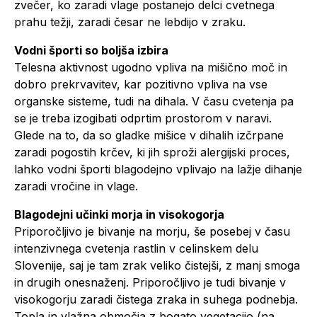
zvečer, ko zaradi vlage postanejo delci cvetnega
prahu težji, zaradi česar ne lebdijo v zraku.
Vodni športi so boljša izbira
Telesna aktivnost ugodno vpliva na mišično moč in
dobro prekrvavitev, kar pozitivno vpliva na vse
organske sisteme, tudi na dihala. V času cvetenja pa
se je treba izogibati odprtim prostorom v naravi.
Glede na to, da so gladke mišice v dihalih izčrpane
zaradi pogostih krčev, ki jih sproži alergijski proces,
lahko vodni športi blagodejno vplivajo na lažje dihanje
zaradi vročine in vlage.
Blagodejni učinki morja in visokogorja
Priporočljivo je bivanje na morju, še posebej v času
intenzivnega cvetenja rastlin v celinskem delu
Slovenije, saj je tam zrak veliko čistejši, z manj smoga
in drugih onesnaženj. Priporočljivo je tudi bivanje v
visokogorju zaradi čistega zraka in suhega podnebja.
Topla in vlažna območja z bogato vegetacijo (na