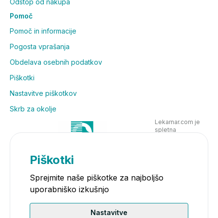
Odstop od nakupa
Pomoč
Pomoč in informacije
Pogosta vprašanja
Obdelava osebnih podatkov
Piškotki
Nastavitve piškotkov
Skrb za okolje
Lekarnar.com je
spletna
poslovalnica
Lekarne Nove
Poljane in posluje
Piškotki
v skladu z
zakonodajo
Sprejmite naše piškotke za najboljšo
uporabniško izkušnjo
Nastavitve