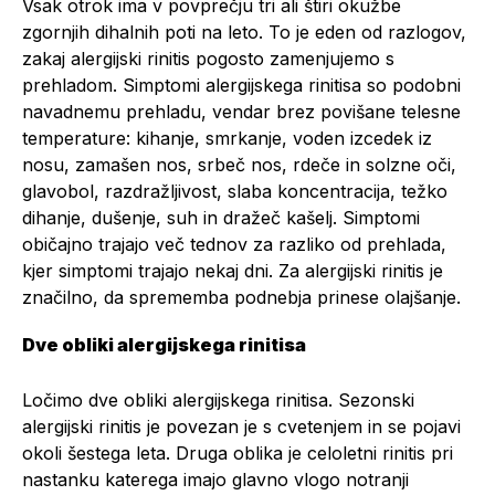
Vsak otrok ima v povprečju tri ali štiri okužbe
zgornjih dihalnih poti na leto. To je eden od razlogov,
zakaj alergijski rinitis pogosto zamenjujemo s
prehladom. Simptomi alergijskega rinitisa so podobni
navadnemu prehladu, vendar brez povišane telesne
temperature: kihanje, smrkanje, voden izcedek iz
nosu, zamašen nos, srbeč nos, rdeče in solzne oči,
glavobol, razdražljivost, slaba koncentracija, težko
dihanje, dušenje, suh in dražeč kašelj. Simptomi
običajno trajajo več tednov za razliko od prehlada,
kjer simptomi trajajo nekaj dni. Za alergijski rinitis je
značilno, da sprememba podnebja prinese olajšanje.
Dve obliki alergijskega rinitisa
Ločimo dve obliki alergijskega rinitisa. Sezonski
alergijski rinitis je povezan je s cvetenjem in se pojavi
okoli šestega leta. Druga oblika je celoletni rinitis pri
nastanku katerega imajo glavno vlogo notranji