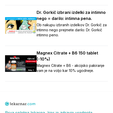
Dr. Gorkič izbrani izdelki za intimno
nego = darilo: intimna pena.
Ob nakupu izbranih izdelkov Dr. Gorkič za
intimno nego prejmete darilo: Dr. Gorkič
intimno peno.
Magnex Citrate + B6 150 tablet
(-10%)
Magnex Citrate + B6 - akcijsko pakiranje
vam je na voljo kar 10% ugodneje.
Prva spletna lekarna, kjer je zdravje vrednota.