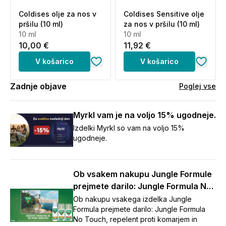
Coldises olje za nos v
Coldises Sensitive olje
pršilu (10 ml)
za nos v pršilu (10 ml)
10 ml
10 ml
10,00 €
11,92 €
V košarico
V košarico
Zadnje objave
Poglej vse
Myrkl vam je na voljo 15% ugodneje.
Izdelki Myrkl so vam na voljo 15%
ugodneje.
Ob vsakem nakupu Jungle Formule
prejmete darilo: Jungle Formula No
Touch repelent (125 ml)
Ob nakupu vsakega izdelka Jungle
Formula prejmete darilo: Jungle Formula
No Touch, repelent proti komarjem in