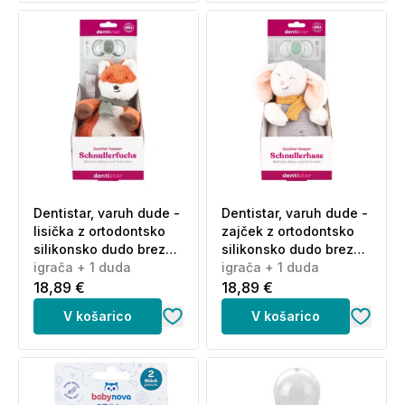
Dentistar, varuh dude -
Dentistar, varuh dude -
lisička z ortodontsko
zajček z ortodontsko
silikonsko dudo brez
silikonsko dudo brez
obročka 6+ m (igrača +
igrača + 1 duda
obročka 6+ m (igrača +
igrača + 1 duda
1 duda)
1 duda)
18,89 €
18,89 €
V košarico
V košarico