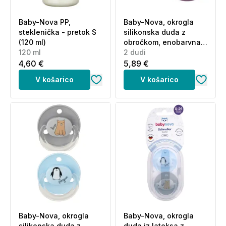
Baby-Nova PP,
Baby-Nova, okrogla
steklenička - pretok S
silikonska duda z
(120 ml)
obročkom, enobarvna -
120 ml
0 do 24 mesecev (2
2 dudi
dudi)
4,60 €
5,89 €
V košarico
V košarico
Baby-Nova, okrogla
Baby-Nova, okrogla
silikonska duda z
duda iz lateksa z