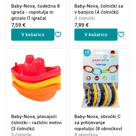
Baby-Nova, čudežna 8
Baby-Nova, čolnički za
igrača - ropotulja in
v banjico (4 čolnički)
grizalo (1 igrača)
4 čolnički
7,59 €
7,89 €
V košarico
V košarico
Baby-Nova, plavajoči
Baby-Nova, obročki C
čolnički - različni motivi
za pritrjevanje
(3 čolnički)
ropotuljic (8 obročkov)
3 čolnički
8 obročkov