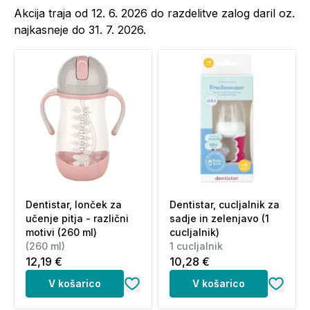
Akcija traja od 12. 6. 2026 do razdelitve zalog daril oz.
najkasneje do 31. 7. 2026.
Dentistar, lonček za
Dentistar, cucljalnik za
učenje pitja - različni
sadje in zelenjavo (1
motivi (260 ml)
cucljalnik)
(260 ml)
1 cucljalnik
12,19 €
10,28 €
V košarico
V košarico