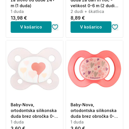
m (1 duda)
velikost 0-6 m (2 dudi
1 duda
+ higienska škatlica)
2 dudi + škatlica
13,98 €
8,89 €
V košarico
V košarico
Baby-Nova,
Baby-Nova,
ortodontska silikonska
ortodontska silikonska
duda brez obročka 0-2
duda brez obročka 0-6
m (1 duda)
1 duda
m (1 duda)
1 duda
3,60 €
3,60 €