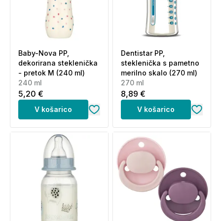
Baby-Nova PP,
Dentistar PP,
dekorirana steklenička
steklenička s pametno
- pretok M (240 ml)
merilno skalo (270 ml)
240 ml
270 ml
5,20 €
8,89 €
V košarico
V košarico