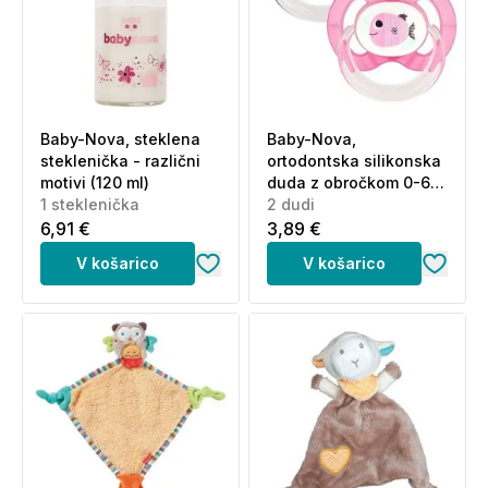
Baby-Nova, steklena
Baby-Nova,
steklenička - različni
ortodontska silikonska
motivi (120 ml)
duda z obročkom 0-6 m
1 steklenička
(2 dudi)
2 dudi
6,91 €
3,89 €
V košarico
V košarico