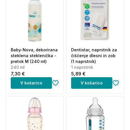
Baby-Nova, dekorirana
Dentistar, naprstnik za
steklena steklenička -
čiščenje dlesni in zob
pretok M (240 ml)
(1 naprstnik)
240 ml
1 naprstnik
7,30 €
5,89 €
V košarico
V košarico