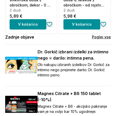
obročkom, dekor - 0 do
obročkom - od rojstva
24 mesecev (2 dudi)
2 dudi
dalje (2 dudi)
2 dudi
5,89 €
5,98 €
V košarico
V košarico
Zadnje objave
Poglej vse
Dr. Gorkič izbrani izdelki za intimno
nego = darilo: intimna pena.
Ob nakupu izbranih izdelkov Dr. Gorkič za
intimno nego prejmete darilo: Dr. Gorkič
intimno peno.
Magnex Citrate + B6 150 tablet
(-10%)
Magnex Citrate + B6 - akcijsko pakiranje
vam je na voljo kar 10% ugodneje.