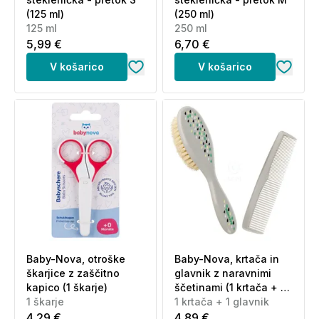
(125 ml)
(250 ml)
125 ml
250 ml
5,99 €
6,70 €
V košarico
V košarico
Baby-Nova, otroške
Baby-Nova, krtača in
škarjice z zaščitno
glavnik z naravnimi
kapico (1 škarje)
ščetinami (1 krtača + 1
1 škarje
glavnik)
1 krtača + 1 glavnik
4,29 €
4,89 €