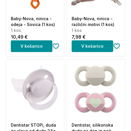
Baby-Nova, ninica -
Baby-Nova, ninica -
odeja - Sovica (1 kos)
različni motivi (1 kos)
1 kos
1 kos
10,49 €
7,98 €
V košarico
V košarico
Dentistar STOPi, duda
Dentistar, silikonska
za slovo od dude 24+
duda za dan in noč -