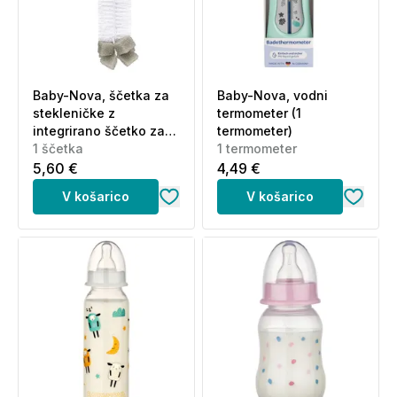
Baby-Nova, ščetka za
Baby-Nova, vodni
stekleničke z
termometer (1
integrirano ščetko za
termometer)
cuclje (1 ščetka)
1 ščetka
1 termometer
5,60 €
4,49 €
V košarico
V košarico