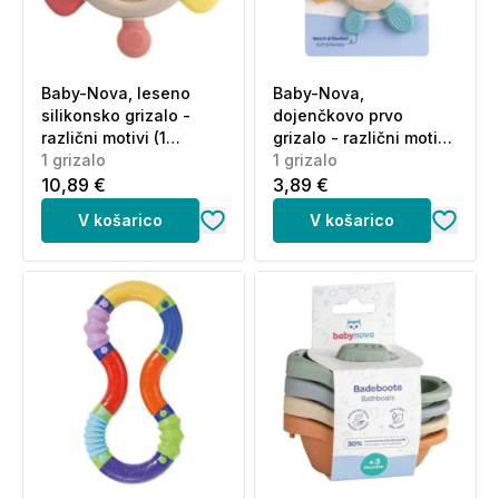
Baby-Nova, leseno
Baby-Nova,
silikonsko grizalo -
dojenčkovo prvo
različni motivi (1
grizalo - različni motivi
grizalo)
1 grizalo
(1 grizalo)
1 grizalo
10,89 €
3,89 €
V košarico
V košarico