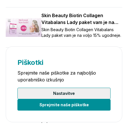
Skin Beauty Biotin Collagen
Vitabalans Lady paket vam je na
voljo 15% ugodneje.
Skin Beauty Biotin Collagen Vitabalans
Lady paket vam je na voljo 15% ugodneje.
La Roche-Posay Anthelios (-30%)
Piškotki
Izdelki linije La Roche-Posay Anthelios so
vam na voljo 25% ugodneje.
Sprejmite naše piškotke za najboljšo
uporabniško izkušnjo
Daylong, Cetaphil, Excipial
Nastavitve
(2x=-20%, 3x=-30%)
Ob nakupu 2 izdelkov Daylong, Cetaphil
Sprejmite naše piškotke
ali Excipial prejmete 20% popust, ob
nakupu 3 ali več izdelkov pa kar 30%
popust.