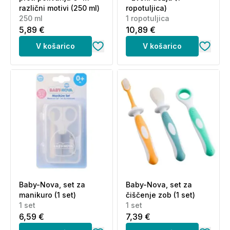
različni motivi (250 ml)
ropotuljica)
250 ml
1 ropotuljica
5,89 €
10,89 €
V košarico
V košarico
Baby-Nova, set za
Baby-Nova, set za
manikuro (1 set)
čiščenje zob (1 set)
1 set
1 set
6,59 €
7,39 €