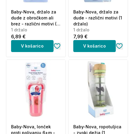
Baby-Nova, držalo za
Baby-Nova, držalo za
dude z obročkom ali
dude - različni motivi (1
brez - različni motivi (1
držalo)
držalo)
1 držalo
1 držalo
6,89 €
7,99 €
V košarico
V košarico
Baby-Nova, lonček
Baby-Nova, ropotuljica
proti polivanju 6+m -
- zvoki dežja (1