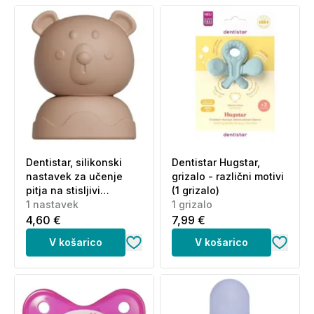
Dentistar, silikonski
Dentistar Hugstar,
nastavek za učenje
grizalo - različni motivi
pitja na stisljivi
(1 grizalo)
steklenički (1 nastavek)
1 nastavek
1 grizalo
4,60 €
7,99 €
V košarico
V košarico