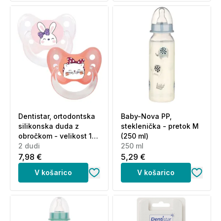
Dentistar, ortodontska
Baby-Nova PP,
silikonska duda z
steklenička - pretok M
obročkom - velikost 1
(250 ml)
(2 dudi + higienska
2 dudi
250 ml
škatlica)
7,98 €
5,29 €
V košarico
V košarico