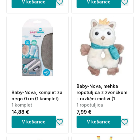
V košarico
V košarico
Baby-Nova, mehka
Baby-Nova, komplet za
ropotuljica z zvončkom
nego 0+m (1 komplet)
- različni motivi (1
1 komplet
ropotuljica)
1 ropotuljica
14,88 €
7,99 €
V košarico
V košarico