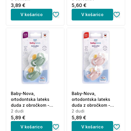
3,89 €
5,60 €
V košarico
V košarico
Baby-Nova,
Baby-Nova,
ortodontska lateks
ortodontska lateks
duda z obročkom -
duda z obročkom -
velikost 6-18 m -
2 dudi
velikost 0-6 m - različni
2 dudi
različni motivi (2 dudi)
motivi (2 dudi)
5,89 €
5,89 €
V košarico
V košarico