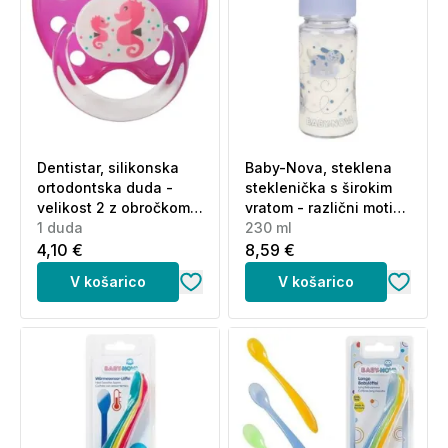
Dentistar, silikonska
Baby-Nova, steklena
ortodontska duda -
steklenička s širokim
velikost 2 z obročkom -
vratom - različni motivi
različni motivi (1 duda)
1 duda
(230 ml)
230 ml
4,10 €
8,59 €
V košarico
V košarico