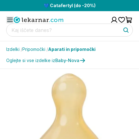
💙 Catafertyl (do -20%)
Izdelki
/
Pripomočki
/
Aparati in pripomočki
Oglejte si vse izdelke iz
Baby-Nova