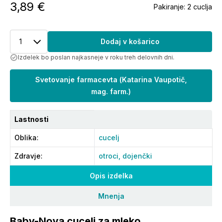
3,89 €
Pakiranje:
2 cuclja
1
Dodaj v košarico
Izdelek bo poslan najkasneje v roku treh delovnih dni.
Svetovanje farmacevta
(
Katarina Vaupotič,
mag. farm.
)
Lastnosti
Oblika
:
cucelj
Zdravje
:
otroci,
dojenčki
Opis izdelka
Mnenja
Baby-Nova cucelj za mleko