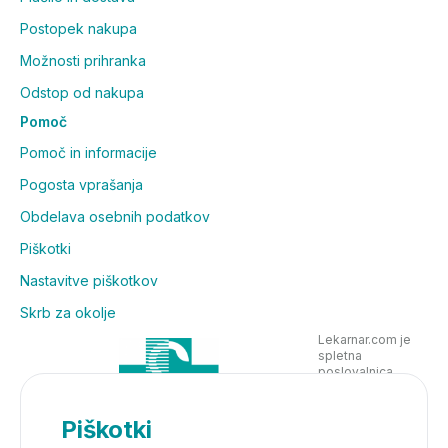
Postopek nakupa
Možnosti prihranka
Odstop od nakupa
Pomoč
Pomoč in informacije
Pogosta vprašanja
Obdelava osebnih podatkov
Piškotki
Nastavitve piškotkov
Skrb za okolje
Lekarnar.com je
spletna
poslovalnica
Lekarne Nove
Poljane in posluje
v skladu z
Piškotki
zakonodajo