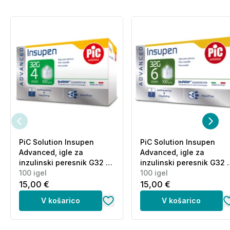
PiC Solution Insupen
PiC Solution Insupen
Advanced, igle za
Advanced, igle za
inzulinski peresnik G32 x
inzulinski peresnik G32 
4 mm (100 igel)
100 igel
6 mm (100 igel)
100 igel
15,00 €
15,00 €
V košarico
V košarico