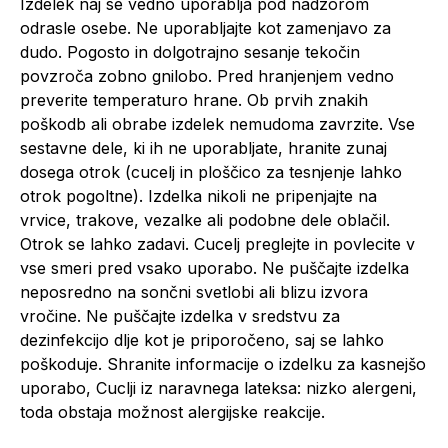
Izdelek naj se vedno uporablja pod nadzorom
odrasle osebe. Ne uporabljajte kot zamenjavo za
dudo. Pogosto in dolgotrajno sesanje tekočin
povzroča zobno gnilobo. Pred hranjenjem vedno
preverite temperaturo hrane. Ob prvih znakih
poškodb ali obrabe izdelek nemudoma zavrzite. Vse
sestavne dele, ki ih ne uporabljate, hranite zunaj
dosega otrok (cucelj in ploščico za tesnjenje lahko
otrok pogoltne). Izdelka nikoli ne pripenjajte na
vrvice, trakove, vezalke ali podobne dele oblačil.
Otrok se lahko zadavi. Cucelj preglejte in povlecite v
vse smeri pred vsako uporabo. Ne puščajte izdelka
neposredno na sončni svetlobi ali blizu izvora
vročine. Ne puščajte izdelka v sredstvu za
dezinfekcijo dlje kot je priporočeno, saj se lahko
poškoduje. Shranite informacije o izdelku za kasnejšo
uporabo, Cuclji iz naravnega lateksa: nizko alergeni,
toda obstaja možnost alergijske reakcije.