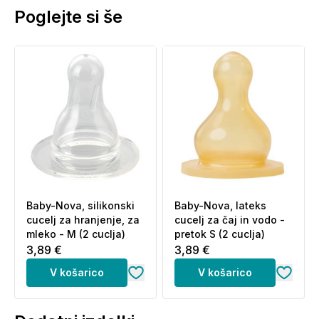
Poglejte si še
Baby-Nova, silikonski
Baby-Nova, lateks
cucelj za hranjenje, za
cucelj za čaj in vodo -
mleko - M (2 cuclja)
pretok S (2 cuclja)
3,89 €
3,89 €
V košarico
V košarico