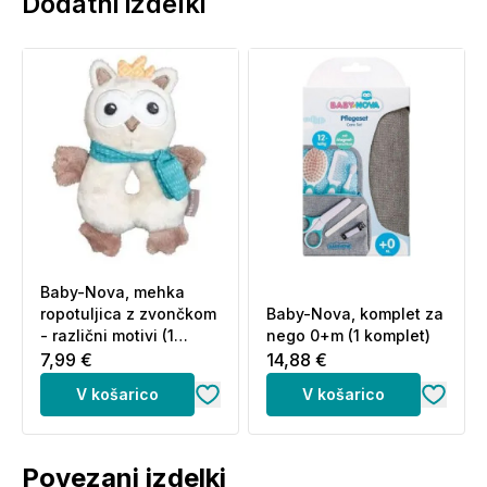
Dodatni izdelki
Baby-Nova, mehka
ropotuljica z zvončkom
Baby-Nova, komplet za
- različni motivi (1
nego 0+m (1 komplet)
ropotuljica)
7,99 €
14,88 €
V košarico
V košarico
Povezani izdelki