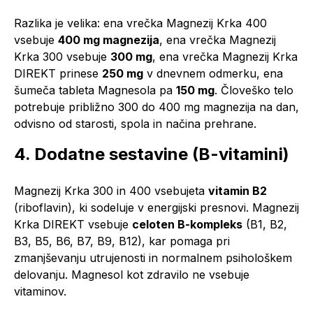
Razlika je velika: ena vrečka Magnezij Krka 400
vsebuje
400 mg magnezija
, ena vrečka Magnezij
Krka 300 vsebuje
300 mg
, ena vrečka Magnezij Krka
DIREKT prinese
250 mg
v dnevnem odmerku, ena
šumeča tableta Magnesola pa
150 mg
. Človeško telo
potrebuje približno 300 do 400 mg magnezija na dan,
odvisno od starosti, spola in načina prehrane.
4. Dodatne sestavine (B-vitamini)
Magnezij Krka 300 in 400 vsebujeta
vitamin B2
(riboflavin), ki sodeluje v energijski presnovi. Magnezij
Krka DIREKT vsebuje
celoten B-kompleks
(B1, B2,
B3, B5, B6, B7, B9, B12), kar pomaga pri
zmanjševanju utrujenosti in normalnem psihološkem
delovanju. Magnesol kot zdravilo ne vsebuje
vitaminov.