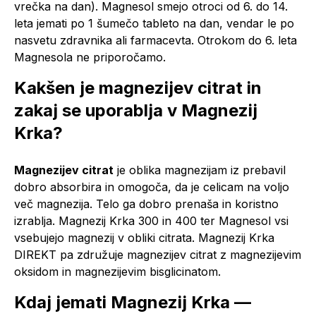
vrečka na dan). Magnesol smejo otroci od 6. do 14.
leta jemati po 1 šumečo tableto na dan, vendar le po
nasvetu zdravnika ali farmacevta. Otrokom do 6. leta
Magnesola ne priporočamo.
Kakšen je magnezijev citrat in
zakaj se uporablja v Magnezij
Krka?
Magnezijev citrat
je oblika magnezijam iz prebavil
dobro absorbira in omogoča, da je celicam na voljo
več magnezija. Telo ga dobro prenaša in koristno
izrablja. Magnezij Krka 300 in 400 ter Magnesol vsi
vsebujejo magnezij v obliki citrata. Magnezij Krka
DIREKT pa združuje magnezijev citrat z magnezijevim
oksidom in magnezijevim bisglicinatom.
Kdaj jemati Magnezij Krka —