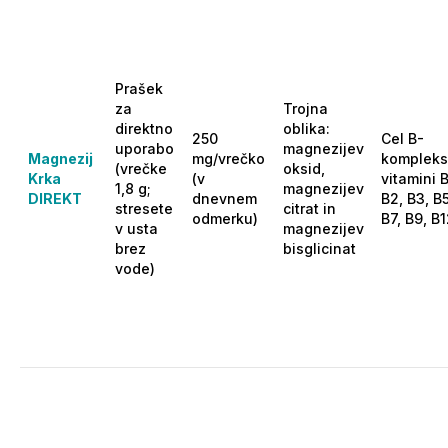
Prašek
za
Trojna
direktno
oblika:
250
Cel B-
uporabo
magnezijev
Magnezij
mg/vrečko
kompleks
(vrečke
oksid,
Krka
(v
vitamini B
1,8 g;
magnezijev
DIREKT
dnevnem
B2, B3, B5
stresete
citrat in
odmerku)
B7, B9, B
v usta
magnezijev
brez
bisglicinat
vode)