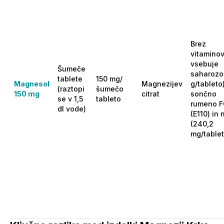
Brez
vitaminov
vsebuje
Šumeče
saharozo 
tablete
150 mg/
Magnesol
Magnezijev
g/tableto)
(raztopi
šumečo
150 mg
citrat
sončno
se v 1,5
tableto
rumeno F
dl vode)
(E110) in n
(240,2
mg/tablet