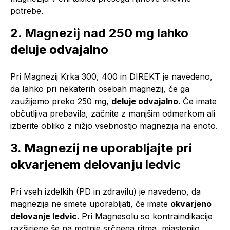
potrebe.
2. Magnezij nad 250 mg lahko
deluje odvajalno
Pri Magnezij Krka 300, 400 in DIREKT je navedeno,
da lahko pri nekaterih osebah magnezij, če ga
zaužijemo preko 250 mg,
deluje odvajalno
. Če imate
občutljiva prebavila, začnite z manjšim odmerkom ali
izberite obliko z nižjo vsebnostjo magnezija na enoto.
3. Magnezij ne uporabljajte pri
okvarjenem delovanju ledvic
Pri vseh izdelkih (PD in zdravilu) je navedeno, da
magnezija ne smete uporabljati, če imate
okvarjeno
delovanje ledvic
. Pri Magnesolu so kontraindikacije
razširjene še na motnje srčnega ritma, miastenijo