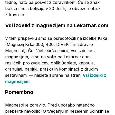
tedne, nato pa posvet z zdravnikom. Če se znaki
bolezni ne izboljšajo v 30 dneh, je obvezen obisk
zdravnika.
Vsi izdelki z magnezijem na Lekarnar.com
V tem prispevku smo se osredotočili na izdelke
Krka
(Magnezij Krka 300, 400, DIREKT in zdravilo
Magnesol). Če iščete širšo izbiro, vse izdelke z
magnezijem, ki so na voljo na Lekarnar.com —
različnih proizvajalcev, oblik (tablete, kapsule,
granulati, napitki, praški) in kombinacij z drugimi
sestavinami — najdete zbrane na strani
Vsi izdelki z
magnezijem
.
Pomembno
Magnesol je zdravilo. Pred uporabo natančno
preberite navodilo! O tveganju in neželenih učinkih se