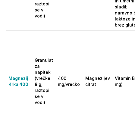
in umetni
raztopi
sladil;
se v
naravno 
vodi)
laktoze i
brez glut
Granulat
za
napitek
Magnezij
(vrečke
400
Magnezijev
Vitamin B
Krka 400
8 g;
mg/vrečko
citrat
mg)
raztopi
se v
vodi)