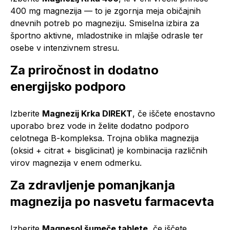
400 mg magnezija — to je zgornja meja običajnih
dnevnih potreb po magneziju. Smiselna izbira za
športno aktivne, mladostnike in mlajše odrasle ter
osebe v intenzivnem stresu.
Za priročnost in dodatno
energijsko podporo
Izberite
Magnezij Krka DIREKT
, če iščete enostavno
uporabo brez vode in želite dodatno podporo
celotnega B-kompleksa. Trojna oblika magnezija
(oksid + citrat + bisglicinat) je kombinacija različnih
virov magnezija v enem odmerku.
Za zdravljenje pomanjkanja
magnezija po nasvetu farmacevta
Izberite
Magnesol šumeče tablete
, če iščete