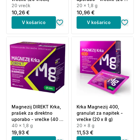
20 vrečk
1,8 g)
20 x 1,8 g
10,26 €
10,96 €
V košarico
V košarico
Magnezij DIREKT Krka,
Krka Magnezij 400,
prašek za direktno
granulat za napitek -
uporabo - vrečke (40 x
vrečke (20 x 8 g)
1,8 g)
40 x 1,8 g
20 x 8 g
19,93 €
11,53 €