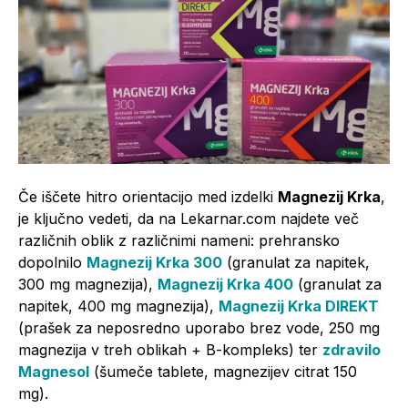
Če iščete hitro orientacijo med izdelki
Magnezij Krka
,
je ključno vedeti, da na Lekarnar.com najdete več
različnih oblik z različnimi nameni: prehransko
dopolnilo
Magnezij Krka 300
(granulat za napitek,
300 mg magnezija),
Magnezij Krka 400
(granulat za
napitek, 400 mg magnezija),
Magnezij Krka DIREKT
(prašek za neposredno uporabo brez vode, 250 mg
magnezija v treh oblikah + B-kompleks) ter
zdravilo
Magnesol
(šumeče tablete, magnezijev citrat 150
mg).