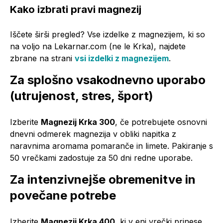
Kako izbrati pravi magnezij
Iščete širši pregled? Vse izdelke z magnezijem, ki so
na voljo na Lekarnar.com (ne le Krka), najdete
zbrane na strani
vsi izdelki z magnezijem
.
Za splošno vsakodnevno uporabo
(utrujenost, stres, šport)
Izberite
Magnezij Krka 300
, če potrebujete osnovni
dnevni odmerek magnezija v obliki napitka z
naravnima aromama pomaranče in limete. Pakiranje s
50 vrečkami zadostuje za 50 dni redne uporabe.
Za intenzivnejše obremenitve in
povečane potrebe
Izberite
Magnezij Krka 400
, ki v eni vrečki prinese