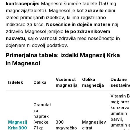
kontracepcije:
Magnesol šumeče tablete (150 mg
magnezija/tableto). Magnesol je kot
zdravilo
edini
izmed primerjanih izdelkov, ki ima registrirano
indikacijo za krče.
Nosečnice in doječe matere
naj
zdravilo Magnesol jemljejo
le po zdravnikovem
nasvetu
, saj o varnosti zdravila med nosečnostjo in
dojenjem ni dovolj podatkov.
Primerjalna tabela: izdelki Magnezij Krka
in Magnesol
Vsebnost
Oblika
Dodane
Izdelek
Oblika
magnezija
magnezija
sestavin
Vitamin B
mg); brez
Granulat
konzerva
za
umetnih
napitek
barvil,
Magnezij
(vrečke
300
Magnezijev
umetnih 
Krka 300
7,1 g;
mg/vrečko
citrat