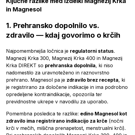
Ključne razlike med izdelki Magnezij Krka
in Magnesol
1. Prehransko dopolnilo vs.
zdravilo — kdaj govorimo o krčih
Najpomembnejša ločnica je
regulatorni status
.
Magnezij Krka 300, Magnezij Krka 400 in Magnezij
Krka DIREKT so
prehranska dopolnila
, ki niso
nadomestilo za uravnoteženo in raznovrstno
prehrano. Magnesol pa je
zdravilo brez recepta
, ki
je registrirano za določene indikacije in ima podrobno
opredeljene kontraindikacije, opozorila ter
previdnostne ukrepe v navodilu za uporabo.
Pomembna posledica te razlike:
edino Magnesol kot
zdravilo ima registrirano indikacijo za krče
(nočni
krči v mečih, mišična prenapetost, menstrualni krči).