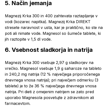
5. Način jemanja
Magnezij Krka 300 in 400 zahtevata raztapljanje v
vodi (kozarec napitka). Magnezij Krka DIREKT
stresete naravnost v usta, kar je praktično, ko ste na
poti ali nimate vode. Magnesol so šumeče tablete, ki
jih raztopite v 1,5 dl vode.
6. Vsebnost sladkorja in natrija
Magnezij Krka 300 vsebuje 2,97 g sladkorjev na
vrečko. Magnesol vsebuje 1,9 g saharoze na tableto
in 240,2 mg natrija (12 % največjega priporočenega
dnevnega vnosa natrija); pri največjem odmerku (3
tablete) je to že 36 % največjega dnevnega vnosa
natrija. Pri dieti z omejenim natrijem se zato pred
uporabo Magnesola posvetujte z zdravnikom ali
farmacevtom.