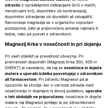
zdravilo
z opredeljenimi indikacijami (krči v mečih,
menstrualni krči, dopolnitev ob kontracepciji,
dopolnilno zdravljenje ob diuretikih ali odvajalih).
Ravnovesje magnezija se v organizmu vzpostavi
postopoma, zato je priporočeno jemanje najmanj 4
tedne, nato pa posvet z zdravnikom.
Magnezij Krka v nosečnosti in pri dojenju
Pri vseh izdelkih je previdnost obvezna. Pri
prehranskih dopolnilih (Magnezij Krka 300, 400 in
DIREKT) je navedeno, da naj se
nosečnice in doječe
matere o uporabi izdelka posvetujejo z zdravnikom
ali farmacevtom
. Pri zdravilu Magnesol pa je
opozorilo še strožje: ker o varnosti zdravila med
nosečnostjo in dojenjem ni dovolj podatkov,
uporabe
v teh obdobjih ne priporočamo
; nosečnice in doječe
matere naj Magnesol jemljejo le po zdravnikovem