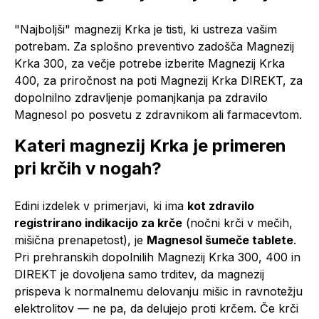
"Najboljši" magnezij Krka je tisti, ki ustreza vašim
potrebam. Za splošno preventivo zadošča Magnezij
Krka 300, za večje potrebe izberite Magnezij Krka
400, za priročnost na poti Magnezij Krka DIREKT, za
dopolnilno zdravljenje pomanjkanja pa zdravilo
Magnesol po posvetu z zdravnikom ali farmacevtom.
Kateri magnezij Krka je primeren
pri krčih v nogah?
Edini izdelek v primerjavi, ki ima
kot zdravilo
registrirano indikacijo za krče
(nočni krči v mečih,
mišična prenapetost), je
Magnesol šumeče tablete
.
Pri prehranskih dopolnilih Magnezij Krka 300, 400 in
DIREKT je dovoljena samo trditev, da magnezij
prispeva k normalnemu delovanju mišic in ravnotežju
elektrolitov — ne pa, da delujejo proti krčem. Če krči