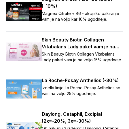
(-10%)
Magnex Citrate + B6 - akcijsko pakiranje
vam je na voljo kar 10% ugodneje.
Skin Beauty Biotin Collagen
Vitabalans Lady paket vam je na
voljo 15% ugodneje.
Skin Beauty Biotin Collagen Vitabalans
Lady paket vam je na voljo 15% ugodneje.
La Roche-Posay Anthelios (-30%)
Izdelki linije La Roche-Posay Anthelios so
vam na voljo 25% ugodneje.
Daylong, Cetaphil, Excipial
(2x=-20%, 3x=-30%)
Ob nakupu 2 izdelkov Daylong, Cetaphil