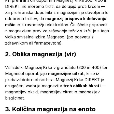
Pri prehranskih dopolnilih Magnezij Krka 300, 400 in
DIREKT ne moremo trditi, da delujejo proti krčem —
za prehranska dopolnila z magnezijem je dovoljena le
odobrena trditev, da
magnezij prispeva k delovanju
mišic
in k ravnotežju elektrolitov. Če iščete pripravek
z magnezijem prav za reševanje težav s krči, je s tega
vidika smiselna izbira Magnesol (po posvetu z
zdravnikom ali farmacevtom).
2. Oblika magnezija (vir)
Vsi izdelki Magnezij Krka v granulatu (300 in 400) ter
Magnesol uporabljajo
magnezijev citrat
, ki se iz
prebavil dobro absorbira. Magnezij Krka DIREKT je
drugačen: vsebuje magnezij v
treh oblikah hkrati
—
magnezijev oksid, magnezijev citrat in magnezijev
bisglicinat.
3. Količina magnezija na enoto