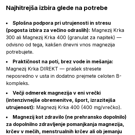
Najhitrejša izbira glede na potrebe
Splošna podpora pri utrujenosti in stresu
(pogosta izbira za večino odraslih):
Magnezij Krka
300 ali Magnezij Krka 400 (granulat za napitek) —
odvisno od tega, kakšen dnevni vnos magnezija
potrebujete.
Praktičnost na poti, brez vode in mešanja:
Magnezij Krka DIREKT — prašek stresete
neposredno v usta in dodatno prejmete celoten B-
kompleks.
Večji odmerek magnezija v eni vrečki
(intenzivnejše obremenitve, šport, izrazitejša
utrujenost):
Magnezij Krka 400 (400 mg/vrečko).
Magnezij kot zdravilo (ne prehransko dopolnilo)
za dopolnilno zdravljenje pomanjkanja magnezija,
krčev v mečih, menstrualnih krčev ali ob jemanju