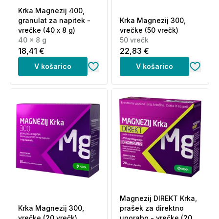
Krka Magnezij 400,
granulat za napitek -
Krka Magnezij 300,
vrečke (40 x 8 g)
vrečke (50 vrečk)
40 x 8 g
50 vrečk
18,41 €
22,83 €
V košarico
V košarico
Magnezij DIREKT Krka,
Krka Magnezij 300,
prašek za direktno
vrečke (20 vrečk)
uporabo - vrečke (20 x