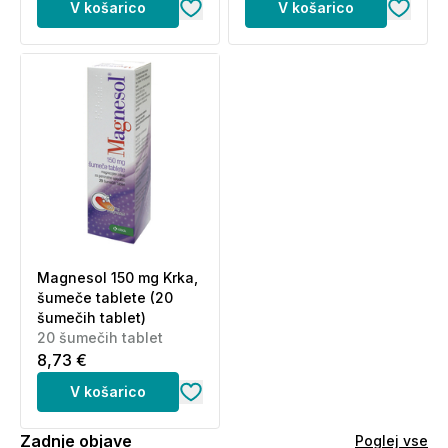
V košarico
V košarico
Magnesol 150 mg Krka,
šumeče tablete (20
šumečih tablet)
20 šumečih tablet
8,73 €
V košarico
Zadnje objave
Poglej vse