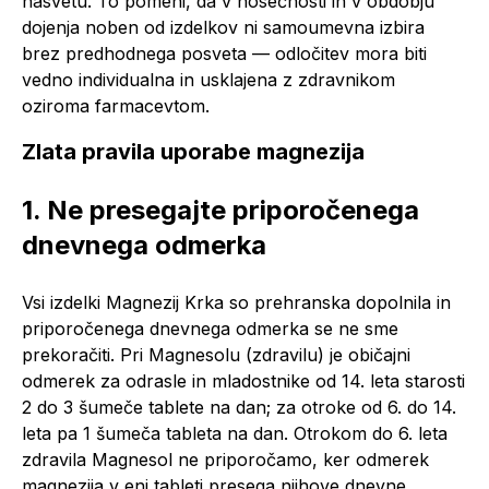
nasvetu. To pomeni, da v nosečnosti in v obdobju
dojenja noben od izdelkov ni samoumevna izbira
brez predhodnega posveta — odločitev mora biti
vedno individualna in usklajena z zdravnikom
oziroma farmacevtom.
Zlata pravila uporabe magnezija
1. Ne presegajte priporočenega
dnevnega odmerka
Vsi izdelki Magnezij Krka so prehranska dopolnila in
priporočenega dnevnega odmerka se ne sme
prekoračiti. Pri Magnesolu (zdravilu) je običajni
odmerek za odrasle in mladostnike od 14. leta starosti
2 do 3 šumeče tablete na dan; za otroke od 6. do 14.
leta pa 1 šumeča tableta na dan. Otrokom do 6. leta
zdravila Magnesol ne priporočamo, ker odmerek
magnezija v eni tableti presega njihove dnevne