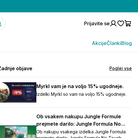
Prijavite se
Akcije
Članki
Blog
Zadnje objave
Poglej vse
Myrkl vam je na voljo 15% ugodneje.
Izdelki Myrkl so vam na voljo 15% ugodneje.
Ob vsakem nakupu Jungle Formule
prejmete darilo: Jungle Formula No
Touch repelent (125 ml)
Ob nakupu vsakega izdelka Jungle Formula
prejmete darilo: Jungle Formula No Touch,