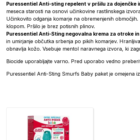
Puressentiel Anti-sting repelent v pršilu za dojenčke 
meseca starosti na osnovi učinkovine rastlinskega izvora, 
Učinkovito odganja komarje na obremenjenih območjih. Uč
klopom. Pršilo je brez potisnih plinov.
Puressentiel Anti-Sting negovalna krema za otroke in
in umirjanje občutka srbenja po pikih komarjev. Hranljiva t
obnavlja kožo. Vsebuje mentol naravnega izvora, ki zagot
Biocide uporabljajte varno. Pred uporabo vedno preberi
Puressentiel Anti-Sting Smurfs Baby paket je omejena izd