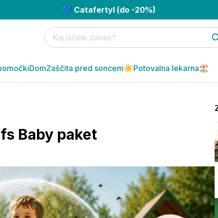
💙 Catafertyl (do -20%)
pomočki
Dom
Zaščita pred soncem☀️
Potovalna lekarna🏖️
rfs Baby paket