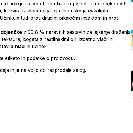
in otroke
je skrbno formuliran repelent za dojenčke od 6.
ki izvira iz eteričnega olja limonskega evkalipta.
inkuje tudi proti drugim pikajočim insektom in proti
 dojenčke
z 99,8 % naravnih sestavin za lajšanje draženja
ekstura, bogata z rastlinskimi olji, izdatno vlaži in
avlja hladilni učinek
te etiketo in podatke o proizvodu.
aja in je na voljo do razprodaje zalog.