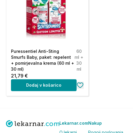
Puressentiel Anti-Sting
60
Smurfs Baby, paket: repelent
ml +
+ pomirjevalna krema (60 ml +
30
30 ml)
ml
21,79 €
Dodaj v košarico
Lekarnar.com
Nakup
O lekarni
Pogoji poslovanja