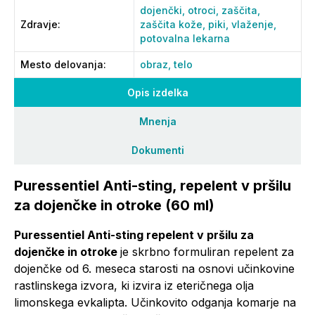
dojenčki,
otroci,
zaščita,
Zdravje
:
zaščita kože,
piki,
vlaženje,
potovalna lekarna
Mesto delovanja
:
obraz,
telo
Opis izdelka
Mnenja
Dokumenti
Puressentiel Anti-sting, repelent v pršilu
za dojenčke in otroke (60 ml)
Puressentiel Anti-sting repelent v pršilu za
dojenčke in otroke
je skrbno formuliran repelent za
dojenčke od 6. meseca starosti na osnovi učinkovine
rastlinskega izvora, ki izvira iz eteričnega olja
limonskega evkalipta. Učinkovito odganja komarje na