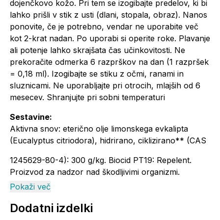
dojenčkovo kožo. Pri tem se izogibajte predelov, ki bi
lahko prišli v stik z usti (dlani, stopala, obraz). Nanos
ponovite, če je potrebno, vendar ne uporabite več
kot 2-krat nadan. Po uporabi si operite roke. Plavanje
ali potenje lahko skrajšata čas učinkovitosti. Ne
prekoračite odmerka 6 razprškov na dan (1 razpršek
= 0,18 ml). Izogibajte se stiku z očmi, ranami in
sluznicami. Ne uporabljajte pri otrocih, mlajših od 6
mesecev. Shranjujte pri sobni temperaturi
Sestavine:
Aktivna snov: eterično olje limonskega evkalipta
(Eucalyptus citriodora), hidrirano, ciklizirano** (CAS
1245629-80-4): 300 g/kg. Biocid PT19: Repelent.
Proizvod za nadzor nad škodljivimi organizmi.
Vsebuje***: CITRONELAL, CITRONELOL, CINEOL,
Pokaži več
LIMONEN, LINALOL. Lahko povzroči alergijski odziv.
Dodatni izdelki
**Rastlinski izvor, pridobljeno iz limonskega evkalipta