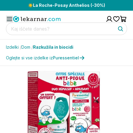
☀️
La Roche-Posay Anthelios (-30%)
Izdelki
/
Dom
/
Razkužila in biocidi
Oglejte si vse izdelke iz
Puressentiel