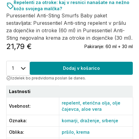
Repelenti za otroke: kaj v resnici nanašate na nežno
kožo svojega malčka?
Puressentiel Anti-Sting Smurfs Baby paket
sestavljata: Puressentiel Anti-sting repelent v pršilu
za dojenčke in otroke (60 ml) in Puressentiel Anti-
Sting negovalna krema za otroke in dojenčke (30 ml).
21,79 €
Pakiranje:
60 ml + 30 ml
1
Dodaj v košarico
Izdelek bo predvidoma poslan še danes.
Lastnosti
repelent,
eterična olja,
olje
Vsebnost
:
čajevca,
aloe vera
Oznaka
:
komarji,
draženje,
srbenje
Oblika
:
pršilo,
krema