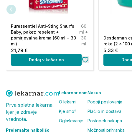
Puressentiel Anti-Sting Smurfs
60
Baby, paket: repelent +
ml +
pomirjevalna krema (60 ml + 30
30
Desderman car
ml)
ml
roke (2 x 100 
21,79 €
5,33 €
Dodaj v košarico
Doda
Lekarnar.com
Nakup
O lekarni
Pogoji poslovanja
Prva spletna lekarna,
Kje smo?
Plačilo in dostava
kjer je zdravje
vrednota.
Oglaševanje
Postopek nakupa
Prejemajte najboljšo
Možnosti prihranka