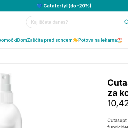
💙 Catafertyl (do -20%)
pomočki
Dom
Zaščita pred soncem☀️
Potovalna lekarna🏖️
Cuta
za ko
10,4
Cutasept 
fungicide