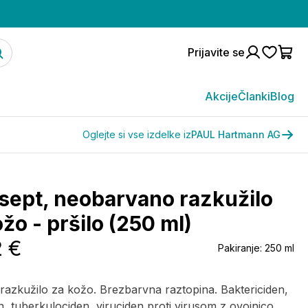
Prijavite se
Akcije
Članki
Blog
Oglejte si vse izdelke iz
PAUL Hartmann AG
sept, neobarvano razkužilo
žo - pršilo (250 ml)
2 €
Pakiranje:
250 ml
razkužilo za kožo. Brezbarvna raztopina. Baktericiden,
n, tuberkulociden, viruciden proti virusom z ovojnico