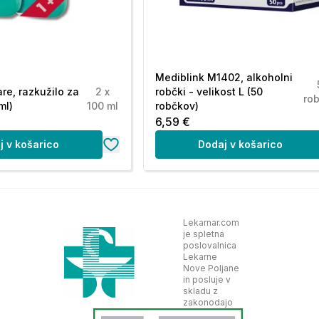
Mediblink M1402, alkoholni
e, razkužilo za
2 x
robčki - velikost L (50
ro
ml)
100 ml
robčkov)
6,59 €
j v košarico
Dodaj v košarico
Lekarnar.com
je spletna
poslovalnica
Lekarne
Nove Poljane
in posluje v
skladu z
zakonodajo