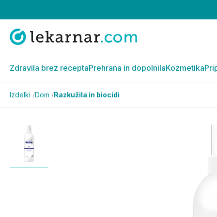
Zdravila brez recepta
Prehrana in dopolnila
Kozmetika
Pri
Izdelki
/
Dom
/
Razkužila in biocidi