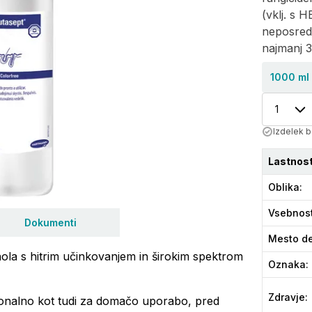
(vklj. s 
neposredn
najmanj 
1000 ml
1
Izdelek b
Lastnost
Oblika
:
Vsebnos
Dokumenti
Mesto de
ola s hitrim učinkovanjem in širokim spektrom
Oznaka
:
Zdravje
:
ionalno kot tudi za domačo uporabo, pred