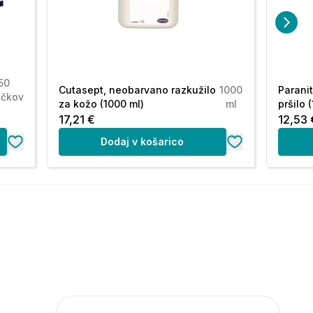
50
Cutasept, neobarvano razkužilo
1000
Paranit
bčkov
za kožo (1000 ml)
ml
pršilo 
17,21 €
12,53 
Dodaj v košarico