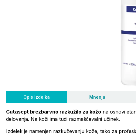
Opis izdelka
Mnenja
Cutasept brezbarvno razkužilo za kožo
na osnovi etan
delovanja. Na koži ima tudi razmaščevalni učinek.
Izdelek je namenjen razkuževanju kože, tako za profes