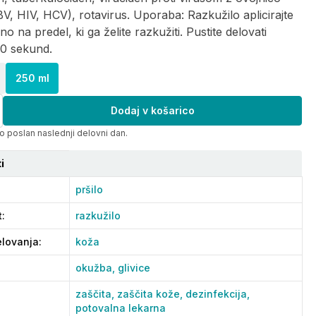
HBV, HIV, HCV), rotavirus. Uporaba: Razkužilo aplicirajte
o na predel, ki ga želite razkužiti. Pustite delovati
30 sekund.
250 ml
Dodaj v košarico
o poslan naslednji delovni dan.
i
pršilo
t
:
razkužilo
lovanja
:
koža
okužba,
glivice
zaščita,
zaščita kože,
dezinfekcija,
potovalna lekarna