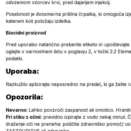
odvzemom vzorcev krvi, pred dajanjem injekcij.
Posebnost je dvosmerna pršilna črpalka, ki omogoča izj
katerem koli položaju izdelka.
Biocidni proizvod
Pred uporabo natančno preberite etiketo in upoštevajte 
oglejte v varnostnem listu v poglavju 2, v točki 2.2 Eleme
podatki.
Uporaba:
Razkužilo aplicirajte neposredno na predel, ki ga želite r
Opozorila:
Nevarno:
Lahko povzroči zaspanost ali omotico. Hraniti
Pri stiku z očmi:
previdno izpirajte z vodo nekaj minut. Če
draženje oči ne preneha: poiščite zdravniško pomoč/ o