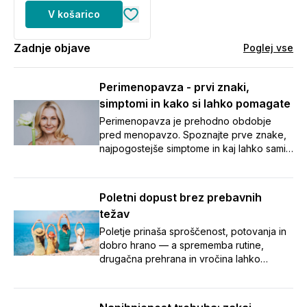
V košarico
Zadnje objave
Poglej vse
Perimenopavza - prvi znaki,
simptomi in kako si lahko pomagate
Perimenopavza je prehodno obdobje
pred menopavzo. Spoznajte prve znake,
najpogostejše simptome in kaj lahko sami
naredite za boljše počutje.
Poletni dopust brez prebavnih
težav
Poletje prinaša sproščenost, potovanja in
dobro hrano — a sprememba rutine,
drugačna prehrana in vročina lahko
zamešajo tudi našo prebavo.
Napihnjenost, zaprtje in potovalna driska
so med dopustom pogosti nezaželeni