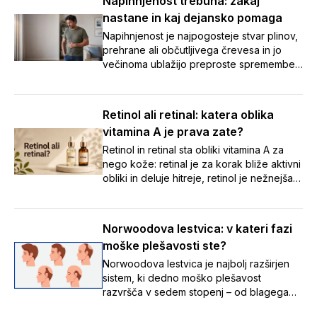
Napihnjenost trebuha: zakaj
spremljevalci. V članku smo zbrali sedem
nastane in kaj dejansko pomaga
preprostih nasvetov, s katerimi boste tudi
na poti poskrbeli za urejeno prebavo in
Napihnjenost je najpogosteje stvar plinov,
brezskrben oddih. 🌞
prehrane ali občutljivega črevesa in jo
večinoma ublažijo preproste spremembe
navad. Ob vztrajnih ali opozorilnih znakih
pa je varneje čim prej k zdravniku kot
samozdravljenje.
Retinol ali retinal: katera oblika
vitamina A je prava zate?
Retinol in retinal sta obliki vitamina A za
nego kože: retinal je za korak bliže aktivni
obliki in deluje hitreje, retinol je nežnejša
izhodiščna izbira. Preberite, katera je
prava za vašo kožo.
Norwoodova lestvica: v kateri fazi
moške plešavosti ste?
Norwoodova lestvica je najbolj razširjen
sistem, ki dedno moško plešavost
razvršča v sedem stopenj – od blagega
umikanja lasne linije do napredovalega