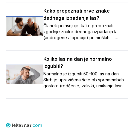
redčenja las – ter tako pomaga
prepoznati, v kateri fazi izpadanja las se
Kako prepoznati prve znake
nekdo nahaja, in spremljati spremembe
dednega izpadanja las?
skozi čas.
Članek pojasnjuje, kako prepoznati
zgodnje znake dednega izpadanja las
(androgene alopecije) pri moških —
umikanje lasne linije z nastankom zalivkov,
redčenje na temenu ter tanjšanje in izgubo
volumna las — in poudarja, da je te
Koliko las na dan je normalno
postopne spremembe pomembno opaziti
izgubiti?
zgodaj, saj je zdravljenje uspešnejše,
dokler so lasni mešički še aktivni.
Normalno je izgubiti 50–100 las na dan.
Skrb je upravičena šele ob spremembah
gostote (redčenje, zalivki, umikanje lasne
linije). Vzroki: stres, hormoni, pomanjkanje
hranil, zdravila, dednost. Ob opaznih
spremembah se posvetuj z zdravnikom ali
farmacevtom.