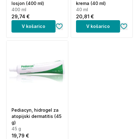
losjon (400 ml)
krema (40 ml)
400 ml
40 ml
29,74 €
20,81 €
V košarico
V košarico
Pediacyn, hidrogel za
atopijski dermatitis (45
g)
45 g
19,79 €