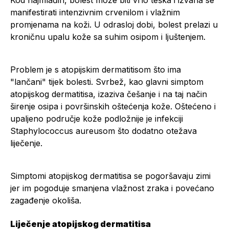
Kod najmlađih, bolest može biti vrlo teška i izvana se
manifestirati intenzivnim crvenilom i vlažnim
promjenama na koži. U odrasloj dobi, bolest prelazi u
kroničnu upalu kože sa suhim osipom i ljuštenjem.
Problem je s atopijskim dermatitisom što ima
"lančani" tijek bolesti. Svrbež, kao glavni simptom
atopijskog dermatitisa, izaziva češanje i na taj način
širenje osipa i površinskih oštećenja kože. Oštećeno i
upaljeno područje kože podložnije je infekciji
Staphylococcus aureusom što dodatno otežava
liječenje.
Simptomi atopijskog dermatitisa se pogoršavaju zimi
jer im pogoduje smanjena vlažnost zraka i povećano
zagađenje okoliša.
Liječenje atopijskog dermatitisa