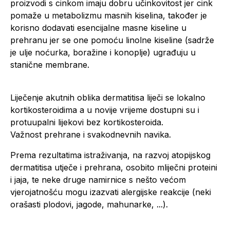
proizvodi s cinkom imaju dobru učinkovitost jer cink
pomaže u metabolizmu masnih kiselina, također je
korisno dodavati esencijalne masne kiseline u
prehranu jer se one pomoću linolne kiseline (sadrže
je ulje noćurka, boražine i konoplje) ugrađuju u
stanične membrane.
Liječenje akutnih oblika dermatitisa liječi se lokalno
kortikosteroidima a u novije vrijeme dostupni su i
protuupalni lijekovi bez kortikosteroida.
Važnost prehrane i svakodnevnih navika.
Prema rezultatima istraživanja, na razvoj atopijskog
dermatitisa utječe i prehrana, osobito mliječni proteini
i jaja, te neke druge namirnice s nešto većom
vjerojatnošću mogu izazvati alergijske reakcije (neki
orašasti plodovi, jagode, mahunarke, ...).