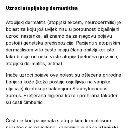
Uzroci atopijskog dermatitisa
Atopijski dermatitis (atopijski ekcem, neurodermitis) je
bolest za koju još uvijek nisu u potpunosti objašnjeni
uzroci nastanka, ali znamo da za njegovu pojavu
postoji i genetska predispozicija. Pacijenti s atopijskim
dermatitisom vrlo često imaju člana obitelji koji isto
tako boluje od neke vrste atopije (peludna groznica,
atopijski dermatitis, astma).
Inače uzroci pojave ove bolesti su oštećena prirodna
barijera kože (koža postaje osjetljivija na vanjske
utjecaje) ili infekcije bakterijom Staphylococcus
aureus. Pretjerana higijena kože i prehrana također
su česti čimbenici.
Često je kod pacijenata s atopijskim dermatitisom
prisutno sve navedeno. Zanimljivo je da se
atopijski