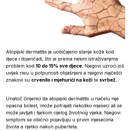
Atopijski dermatitis je uobičajeno stanje kože kod
djece i dojenčadi, što je prema nekim istraživanjima
problem kod
10 do 15% sve djece
. Njegovi uzroci još
uvijek nisu u potpunosti objašnjeni a njegovi najčešći
znakovi su
crvenilo i mjehurići na koži
te
svrbež
.
Unatoč činjenici da atopijski dermatitis u načelu nije
opasna bolest, može potrajati nekoliko mjeseci ali se
može javljati i tijekom cijelog životnog vijeka. Njegovi
simptomi se obično pojavljuju u prvim mjesecima
života a rijetko nakon puberteta.