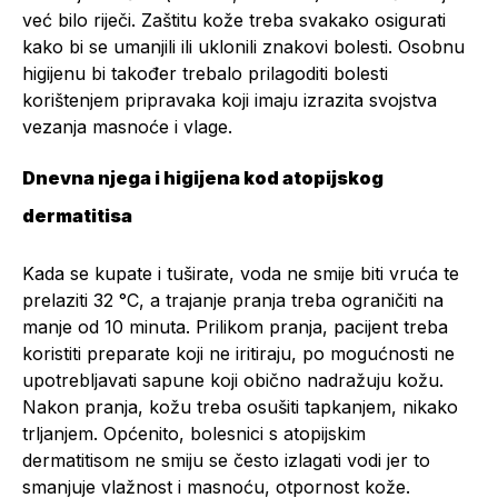
već bilo riječi. Zaštitu kože treba svakako osigurati
kako bi se umanjili ili uklonili znakovi bolesti. Osobnu
higijenu bi također trebalo prilagoditi bolesti
korištenjem pripravaka koji imaju izrazita svojstva
vezanja masnoće i vlage.
Dnevna njega i higijena kod atopijskog
dermatitisa
Kada se kupate i tuširate, voda ne smije biti vruća te
prelaziti 32 °C, a trajanje pranja treba ograničiti na
manje od 10 minuta. Prilikom pranja, pacijent treba
koristiti preparate koji ne iritiraju, po mogućnosti ne
upotrebljavati sapune koji obično nadražuju kožu.
Nakon pranja, kožu treba osušiti tapkanjem, nikako
trljanjem. Općenito, bolesnici s atopijskim
dermatitisom ne smiju se često izlagati vodi jer to
smanjuje vlažnost i masnoću, otpornost kože.