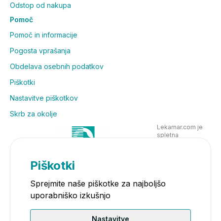
Odstop od nakupa
Pomoč
Pomoč in informacije
Pogosta vprašanja
Obdelava osebnih podatkov
Piškotki
Nastavitve piškotkov
Skrb za okolje
Lekarnar.com je
spletna
poslovalnica
Lekarne Nove
Poljane in posluje
Piškotki
v skladu z
zakonodajo
Sprejmite naše piškotke za najboljšo
uporabniško izkušnjo
Nastavitve