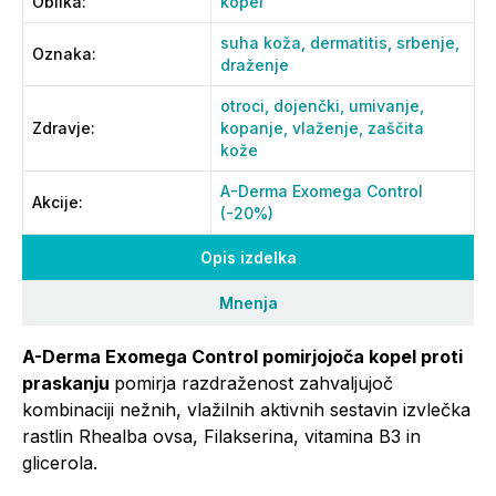
Oblika
:
kopel
suha koža,
dermatitis,
srbenje,
Oznaka
:
draženje
otroci,
dojenčki,
umivanje,
Zdravje
:
kopanje,
vlaženje,
zaščita
kože
A-Derma Exomega Control
Akcije
:
(-20%)
Opis izdelka
Mnenja
A-Derma Exomega Control pomirjojoča kopel proti
praskanju
pomirja razdraženost zahvaljujoč
kombinaciji nežnih, vlažilnih aktivnih sestavin izvlečka
rastlin Rhealba ovsa, Filakserina, vitamina B3 in
glicerola.