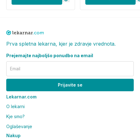
SATIVA (OAT) LEAF/STEM EXTRACT (AVENA
SATIVA LEAF/STEM EXTRACT). BHT. CAPRYLYL
GLYCOL. FRAGRANCE (PARFUM). OENOTHERA
BIENNIS (EVENING PRIMROSE) OIL (OENOTHERA
BIENNIS OIL). POLYACRYLATE-13.
Prva spletna lekarna, kjer je zdravje vrednota.
POLYISOBUTENE. POLYSORBATE 20. SODIUM
HYDROXIDE. SORBIC ACID. SORBITAN
Prejemajte najboljšo ponudbo na email
ISOSTEARATE. TOCOPHEROL. XANTHAN GUM.
Email
Prijavite se
Lekarnar.com
O lekarni
Kje smo?
Oglaševanje
Nakup