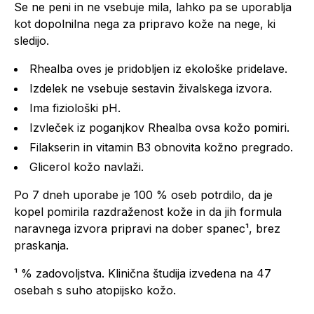
Se ne peni in ne vsebuje mila, lahko pa se uporablja
kot dopolnilna nega za pripravo kože na nege, ki
sledijo.
Rhealba oves je pridobljen iz ekološke pridelave.
Izdelek ne vsebuje sestavin živalskega izvora.
Ima fiziološki pH.
Izvleček iz poganjkov Rhealba ovsa kožo pomiri.
Filakserin in vitamin B3 obnovita kožno pregrado.
Glicerol kožo navlaži.
Po 7 dneh uporabe je 100 % oseb potrdilo, da je
kopel pomirila razdraženost kože in da jih formula
naravnega izvora pripravi na dober spanec¹, brez
praskanja.
¹ % zadovoljstva. Klinična študija izvedena na 47
osebah s suho atopijsko kožo.