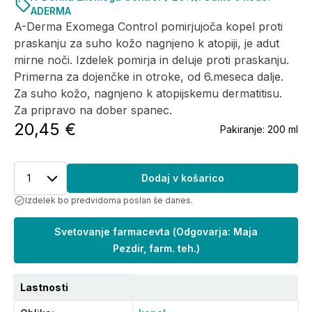
ADERMA
A-Derma Exomega Control pomirjujoča kopel proti
praskanju za suho kožo nagnjeno k atopiji, je adut
mirne noči. Izdelek pomirja in deluje proti praskanju.
Primerna za dojenčke in otroke, od 6.meseca dalje.
Za suho kožo, nagnjeno k atopijskemu dermatitisu.
Za pripravo na dober spanec.
20,45 €
Pakiranje:
200 ml
1
Dodaj v košarico
Izdelek bo predvidoma poslan še danes.
Svetovanje farmacevta
(
Odgovarja: Maja
Pezdir, farm. teh.
)
Lastnosti