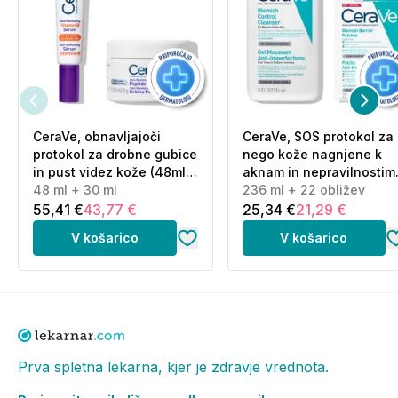
Dojenčkov in majhnih otrok ne izpostavljajte
neposredno soncu. Uporabljajte zaščitna oblačila
(klobuk s širokimi krajci, sončna očala, majico s
kratkimi rokavi itd.).
Nanašajte obilno in pogosto, da zagotovite navedeno
CeraVe, obnavljajoči
CeraVe, SOS protokol za
raven zaščite SPF.
protokol za drobne gubice
nego kože nagnjene k
in pust videz kože (48ml
aknam in nepravilnostim
Sestavine (INCI):
+ 30 ml)
48 ml + 30 ml
(236 ml + 22 obližev)
236 ml + 22 obližev
55,41 €
43,77 €
25,34 €
21,29 €
Potrošnikom svetujemo, da pred nakupom natančno
preverijo sestavine izdelka.
V košarico
V košarico
COCO-CAPRYLATE/CAPRATE. TRIETHYL CITRATE.
HELIANTHUS ANNUUS (SUNFLOWER) SEED WAX
(HELIANTHUS ANNUUS SEED CERA).
ISOSTEARYL ALCOHOL. RICINUS COMMUNIS
(CASTOR) SEED OIL (RICINUS COMMUNIS SEED
Prva spletna lekarna, kjer je zdravje vrednota.
OIL). STEARYL STEARATE. RHUS VERNICIFLUA
PEEL WAX. DIETHYLAMINO HYDROXYBENZOYL