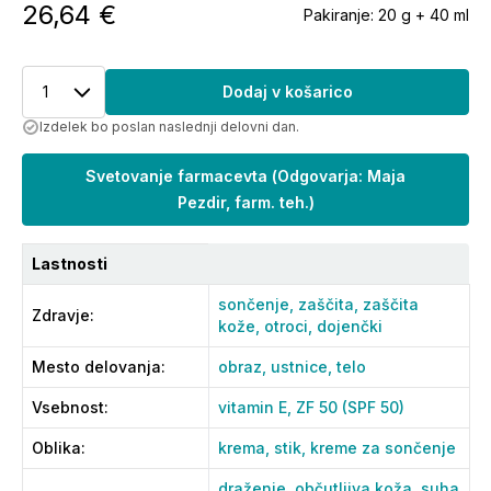
26,64 €
Pakiranje:
20 g + 40 ml
1
Dodaj v košarico
Izdelek bo poslan naslednji delovni dan.
Svetovanje farmacevta
(
Odgovarja: Maja
Pezdir, farm. teh.
)
Lastnosti
sončenje,
zaščita,
zaščita
Zdravje
:
kože,
otroci,
dojenčki
Mesto delovanja
:
obraz,
ustnice,
telo
Vsebnost
:
vitamin E,
ZF 50 (SPF 50)
Oblika
:
krema,
stik,
kreme za sončenje
draženje,
občutljiva koža,
suha