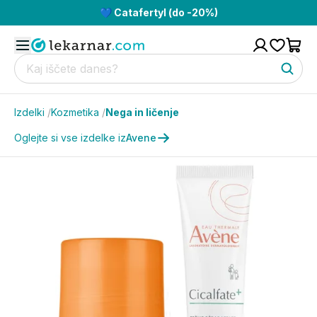
💙 Catafertyl (do -20%)
Izdelki
/
Kozmetika
/
Nega in ličenje
Oglejte si vse izdelke iz
Avene