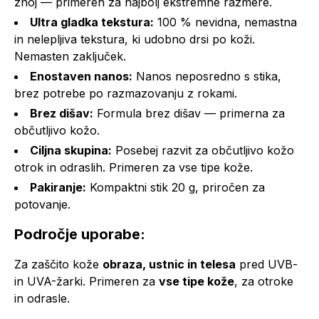
znoj — primeren za najbolj ekstremne razmere.
Ultra gladka tekstura:
100 % nevidna, nemastna
in nelepljiva tekstura, ki udobno drsi po koži.
Nemasten zaključek.
Enostaven nanos:
Nanos neposredno s stika,
brez potrebe po razmazovanju z rokami.
Brez dišav:
Formula brez dišav — primerna za
občutljivo kožo.
Ciljna skupina:
Posebej razvit za občutljivo kožo
otrok in odraslih. Primeren za vse tipe kože.
Pakiranje:
Kompaktni stik 20 g, priročen za
potovanje.
Področje uporabe:
Za zaščito kože
obraza, ustnic in telesa
pred UVB-
in UVA-žarki. Primeren za
vse tipe kože
, za otroke
in odrasle.