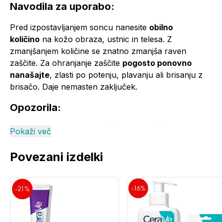
Navodila za uporabo:
Pred izpostavljanjem soncu nanesite
obilno
količino
na kožo obraza, ustnic in telesa. Z
zmanjšanjem količine se znatno zmanjša raven
zaščite. Za ohranjanje zaščite
pogosto ponovno
nanašajte
, zlasti po potenju, plavanju ali brisanju z
brisačo. Daje nemasten zaključek.
Opozorila:
Sperite v primeru stika z očmi. Z zmanjšanjem
Pokaži več
količine se znatno zmanjša raven zaščite. Za
ohranjanje zaščite pogosto ponovno nanašajte, zlasti
Povezani izdelki
po potenju, plavanju ali brisanju z brisačo.
Ne zadržujte se predolgo na soncu, tudi če
uporabljate izdelek za zaščito pred soncem.
Prekomerno izpostavljanje soncu je nevarno.
Izogibajte se izpostavljanju med 11. in 16. uro.