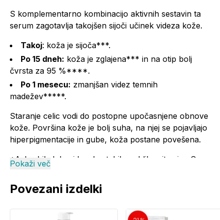
S komplementarno kombinacijo aktivnih sestavin ta
serum zagotavlja takojšen sijoči učinek videza kože.
Takoj
: koža je sijoča***.
Po 15 dneh:
koža je zglajena*** in na otip bolj
čvrsta za 95 %****.
Po 1 mesecu:
zmanjšan videz temnih
madežev*****.
Staranje celic vodi do postopne upočasnjene obnove
kože. Površina kože je bolj suha, na njej se pojavljajo
hiperpigmentacije in gube, koža postane povešena.
*Askorbil glukozid, zelo stabilna oblika vitamina C.
Pokaži več
**Ex-vivo študija končnih izdelkov.
***Klinična študija izvedena na 44 osebah, 2 nanosa
Povezani izdelki
dnevno.
****% zadovoljstva, 44 ​​oseb.
*****Klinična študija izvedena na 42 osebah, 2