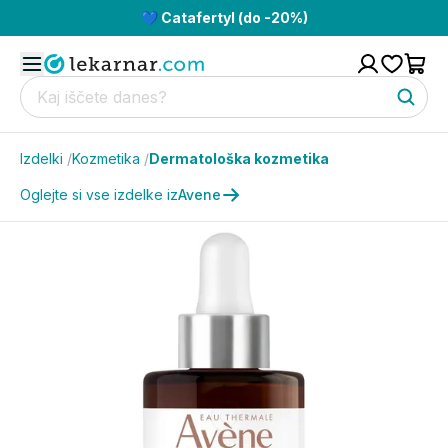
💙 Catafertyl (do -20%)
Izdelki
/
Kozmetika
/
Dermatološka kozmetika
Oglejte si vse izdelke iz
Avene