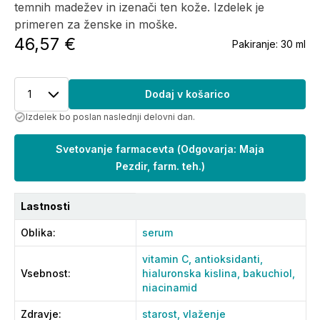
temnih madežev in izenači ten kože. Izdelek je
primeren za ženske in moške.
46,57 €
Pakiranje:
30 ml
1
Dodaj v košarico
Izdelek bo poslan naslednji delovni dan.
Svetovanje farmacevta
(
Odgovarja: Maja
Pezdir, farm. teh.
)
Lastnosti
Oblika
:
serum
vitamin C,
antioksidanti,
Vsebnost
:
hialuronska kislina,
bakuchiol,
niacinamid
Zdravje
:
starost,
vlaženje