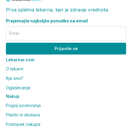
C9-12 ALKANE. CAPRYLIC/CAPRIC TRIGLYCERIDE.
PENTAERYTHRITYL
Prva spletna lekarna, kjer je zdravje vrednota.
TETRACAPRYLATE/TETRACAPRATE. ASCORBYL
Prejemajte najboljšo ponudbo na email
GLUCOSIDE. BAKUCHIOL. 1,2-HEXANEDIOL.
ACACIA SENEGAL GUM. BUTYLENE GLYCOL.
Email
CITRIC ACID. COCO-CAPRYLATE/CAPRATE.
FRAGRANCE (PARFUM). GLYCERYL BEHENATE.
Prijavite se
GLYCERYL DIBEHENATE. SODIUM CITRATE.
SODIUM DILAURAMIDOGLUTAMIDE LYSINE.
Lekarnar.com
SODIUM HYALURONATE. SODIUM HYDROXIDE.
O lekarni
TOCOPHERYL GLUCOSIDE. TRIBEHENIN. WATER
(AQUA). XANTHAN GUM
Kje smo?
Oglaševanje
Nakup
Pogoji poslovanja
Plačilo in dostava
Postopek nakupa