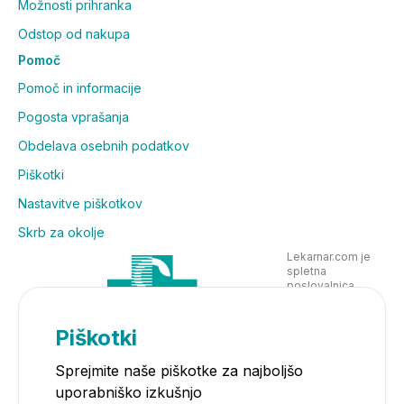
Možnosti prihranka
Odstop od nakupa
Pomoč
Pomoč in informacije
Pogosta vprašanja
Obdelava osebnih podatkov
Piškotki
Nastavitve piškotkov
Skrb za okolje
Lekarnar.com je
spletna
poslovalnica
Lekarne Nove
Poljane in posluje
v skladu z
Piškotki
zakonodajo
Sprejmite naše piškotke za najboljšo
uporabniško izkušnjo