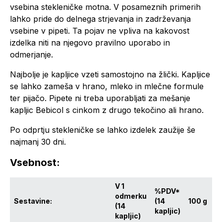
vsebina stekleničke motna. V posameznih primerih
lahko pride do delnega strjevanja in zadrževanja
vsebine v pipeti. Ta pojav ne vpliva na kakovost
izdelka niti na njegovo pravilno uporabo in
odmerjanje.
Najbolje je kapljice vzeti samostojno na žlički. Kapljice
se lahko zameša v hrano, mleko in mlečne formule
ter pijačo. Pipete ni treba uporabljati za mešanje
kapljic Bebicol s cinkom z drugo tekočino ali hrano.
Po odprtju stekleničke se lahko izdelek zaužije še
najmanj 30 dni.
Vsebnost:
V 1
%PDV*
odmerku
Sestavine:
(14
100 g
(14
kapljic)
kapljic)