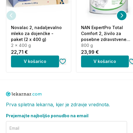
imunskim sistemom ali na imunosupresivni terapiji,
vključno pri otrocih z alograftom, v primeru krvave
driske in otrocih s centralnim venskim katetrom.
Novalac 2, nadaljevalno
NAN ExpertPro Total
Skupaj s tem izdelkom ne jemljite drugih dodatkov
mleko za dojenčke -
Comfort 2, živilo za
vitamina D.
paket (2 x 400 g)
posebne zdravstvene
2 x 400 g
namene (800 g)
800 g
Shranjevanje:
22,71 €
23,99 €
V košarico
V košarico
Shranjujte v originalni embalaži, zaščiteno pred
svetlobo in vlago, pri temperaturi do 25 °C.
Shranjevati nedosegljivo otrokom!
Pogosta vprašanja in odgovori (FAQ):
Katere sestavine vsebuje Bebicol s
Prva spletna lekarna, kjer je zdravje vrednota.
cinkom?
Prejemajte najboljšo ponudbo na email
Izdelek vsebuje kulturo mikroorganizmov
Email