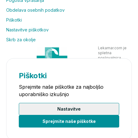
Pogosta vprašanja
Obdelava osebnih podatkov
Izdelek vsebuje usedlino, zato je stekleničko pred
Piškotki
vsako uporabo treba dobro pretresti. Po stresanju je
vsebina motna. To ne vpliva na kakovost, uporabo
Nastavitve piškotkov
niti na odmerjanje.
Skrb za okolje
Komu je izdelek namenjen?
Lekarnar.com je
spletna
poslovalnica
Izdelek je namenjen novorojenčkom, dojenčkom in
Lekarne Nove
Poljane in posluje
majhnim otrokom.
v skladu z
Piškotki
zakonodajo
Sprejmite naše piškotke za najboljšo
uporabniško izkušnjo
Nastavitve
Sprejmite naše piškotke