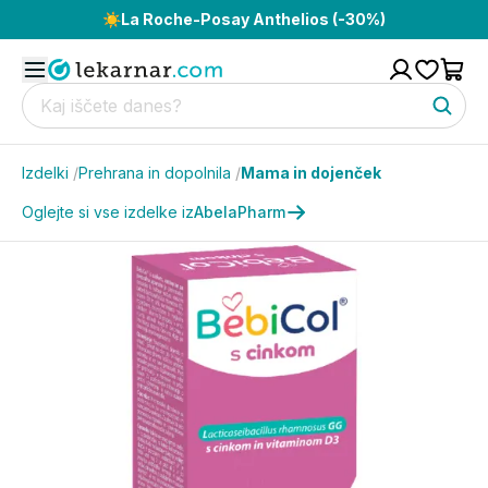
☀️
La Roche-Posay Anthelios (-30%)
Izdelki
/
Prehrana in dopolnila
/
Mama in dojenček
Oglejte si vse izdelke iz
AbelaPharm