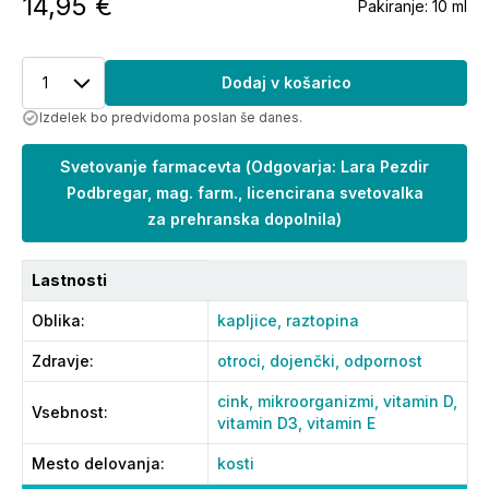
14,95 €
Pakiranje:
10 ml
1
Dodaj v košarico
Izdelek bo predvidoma poslan še danes.
Svetovanje farmacevta
(
Odgovarja: Lara Pezdir
Podbregar, mag. farm., licencirana svetovalka
za prehranska dopolnila
)
Lastnosti
Oblika
:
kapljice,
raztopina
Zdravje
:
otroci,
dojenčki,
odpornost
cink,
mikroorganizmi,
vitamin D,
Vsebnost
:
vitamin D3,
vitamin E
Mesto delovanja
:
kosti