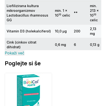
Liofilizirana kultura
min.
mikroorganizmov
min. 1 x
213 x
**
10
10
Lactobacillus rhamnosus
10
celic
10
GG
celic
2,13
Vitamin D3 (holekalciferol)
10,0 µg
200
mg
Cink (cinkov citrat
0,6 mg
6
0,13 g
dihidrat)
Pokaži več
1,00
Vitamin E (α-tokoferol)
0,005 mg
0,04
mg
Poglejte si še
*Priporočen dnevni vnos
**Priporočen dnevni vnos ni določen
Sestavine:
Liofilizirana kultura mikroorganizmov Lactobacillus
rhamnosus GG, vitamin D3 (holekalciferol), cink