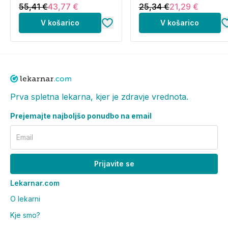
55,41 €
43,77 €
25,34 €
21,29 €
V košarico
V košarico
Prva spletna lekarna, kjer je zdravje vrednota.
Prejemajte najboljšo ponudbo na email
Email
Prijavite se
Lekarnar.com
O lekarni
Kje smo?