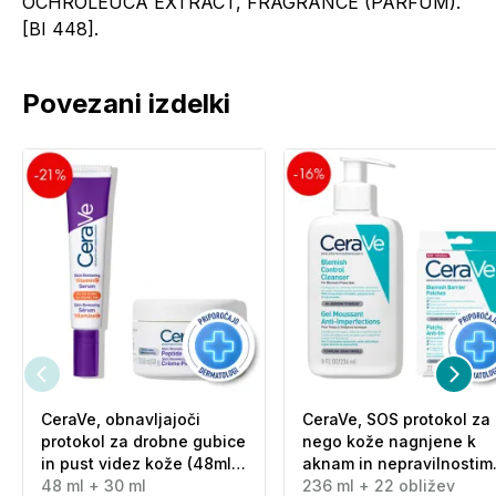
OCHROLEUCA EXTRACT, FRAGRANCE (PARFUM).
[BI 448].
Povezani izdelki
CeraVe, obnavljajoči
CeraVe, SOS protokol za
protokol za drobne gubice
nego kože nagnjene k
in pust videz kože (48ml
aknam in nepravilnostim
+ 30 ml)
48 ml + 30 ml
(236 ml + 22 obližev)
236 ml + 22 obližev