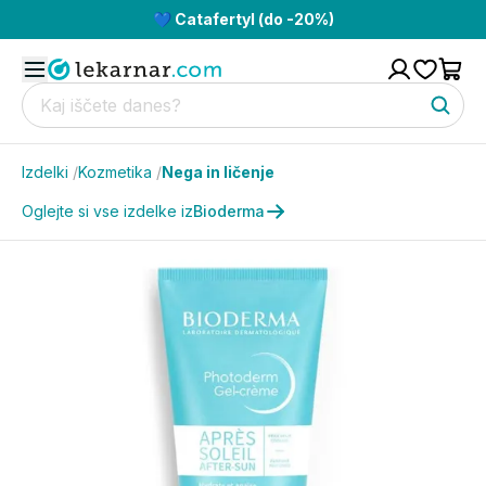
💙 Catafertyl (do -20%)
Izdelki
/
Kozmetika
/
Nega in ličenje
Oglejte si vse izdelke iz
Bioderma