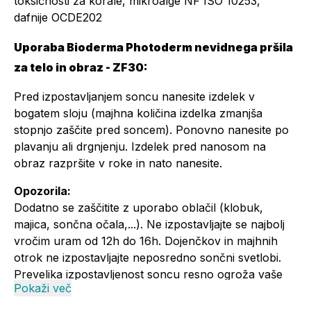
toksičnosti za korale, mikroalge NF ISO 10253,
dafnije OCDE202
Uporaba Bioderma Photoderm nevidnega pršila
za telo in obraz - ZF30:
Pred izpostavljanjem soncu nanesite izdelek v
bogatem sloju (majhna količina izdelka zmanjša
stopnjo zaščite pred soncem). Ponovno nanesite po
plavanju ali drgnjenju. Izdelek pred nanosom na
obraz razpršite v roke in nato nanesite.
Opozorila:
Dodatno se zaščitite z uporabo oblačil (klobuk,
majica, sončna očala,...). Ne izpostavljajte se najbolj
vročim uram od 12h do 16h. Dojenčkov in majhnih
otrok ne izpostavljajte neposredno sončni svetlobi.
Prevelika izpostavljenost soncu resno ogroža vaše
Pokaži več
zdravje, tudi ko uporabljate izdelek za zaščito pred
soncem ne ostajajte na soncu predolgo, izdelek za