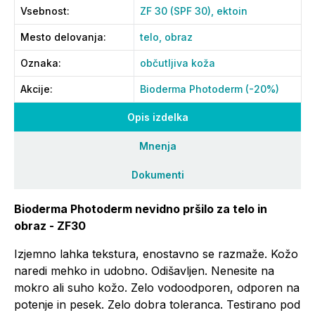
Vsebnost
:
ZF 30 (SPF 30),
ektoin
Mesto delovanja
:
telo,
obraz
Oznaka
:
občutljiva koža
Akcije
:
Bioderma Photoderm (-20%)
Opis izdelka
Mnenja
Dokumenti
Bioderma Photoderm nevidno pršilo za telo in
obraz - ZF30
Izjemno lahka tekstura, enostavno se razmaže. Kožo
naredi mehko in udobno. Odišavljen. Nenesite na
mokro ali suho kožo. Zelo vodoodporen, odporen na
potenje in pesek. Zelo dobra toleranca. Testirano pod