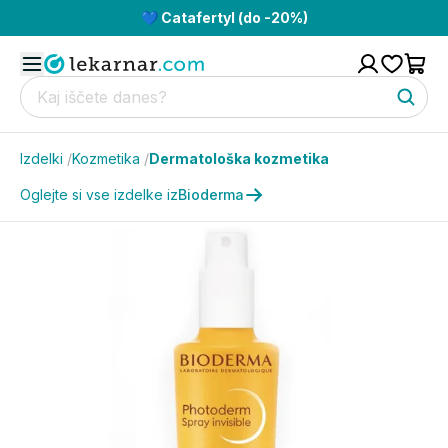
💙 Catafertyl (do -20%)
Izdelki
/
Kozmetika
/
Dermatološka kozmetika
Oglejte si vse izdelke iz
Bioderma