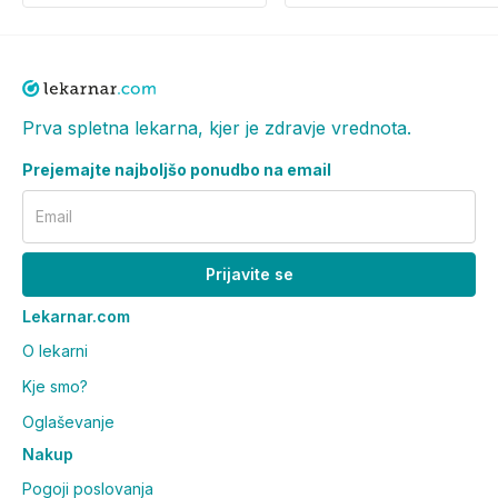
ECTOIN, MANNITOL, XYLITOL, O-CYMEN-5-OL,
SODIUM HYDROXIDE, RHAMNOSE, XANTHAN
GUM, CITRIC ACID, TOCOPHEROL,
FRUCTOOLIGOSACCHARIDES, CAPRYLIC/CAPRIC
Prva spletna lekarna, kjer je zdravje vrednota.
TRIGLYCERIDE, LAMINARIA OCHROLEUCA
EXTRACT, FRAGRANCE (PARFUM). [BI 538].
Prejemajte najboljšo ponudbo na email
Email
Prijavite se
Lekarnar.com
O lekarni
Kje smo?
Oglaševanje
Nakup
Pogoji poslovanja