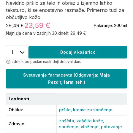
Nevidno pršilo za telo in obraz z izjemno lahko
teksturo, ki se enostavno razmaže. Primerno tudi za
občutljivo kožo.
23,59 €
29,49 €
Pakiranje:
200 ml
Najnižja cena v zadnjih 30 dneh:
29,49 €
1
Dodaj v košarico
Izdelek bo poslan naslednji delovni dan.
Svetovanje farmacevta
(
Odgovarja: Maja
Pezdir, farm. teh.
)
Lastnosti
Oblika
:
pršilo,
kreme za sončenje
zaščita,
zaščita kože,
Zdravje
:
sončenje,
vlaženje,
potovanje