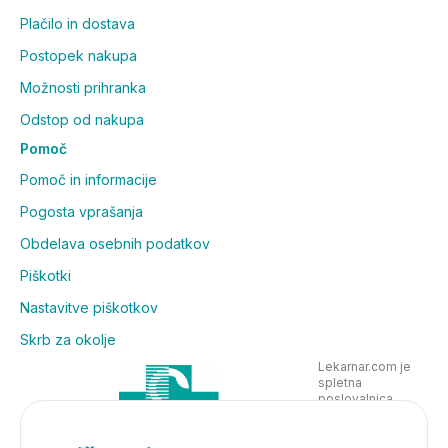
Plačilo in dostava
Postopek nakupa
Možnosti prihranka
Odstop od nakupa
Pomoč
Pomoč in informacije
Pogosta vprašanja
Obdelava osebnih podatkov
Piškotki
Nastavitve piškotkov
Skrb za okolje
Lekarnar.com je
spletna
poslovalnica
Lekarne Nove
Poljane in posluje
v skladu z