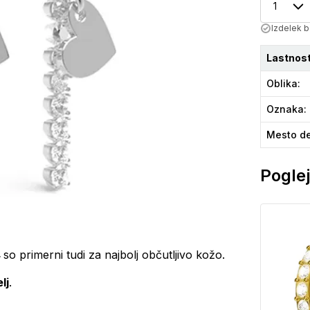
1
Izdelek b
Lastnost
Oblika
:
Oznaka
:
Mesto de
Poglej
4
so primerni tudi za najbolj občutljivo kožo.
lj
.