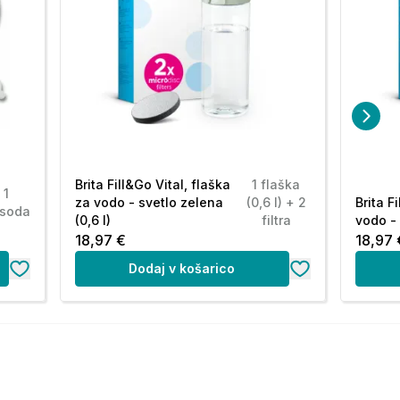
Brita Fill&Go Vital, flaška
1 flaška
1
za vodo - svetlo zelena
(0,6 l) + 2
Brita F
soda
(0,6 l)
filtra
vodo - 
18,97 €
18,97 
Dodaj v košarico