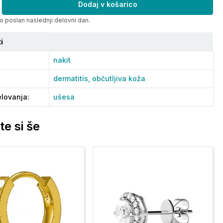
Dodaj v košarico
o poslan naslednji delovni dan.
i
nakit
dermatitis,
občutljiva koža
lovanja
:
ušesa
te si še