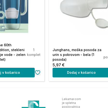
ne 60th
ition, stekleni
1
Junghans, moška posoda za
anje vode - zelen
komplet
urin s pokrovom - bela (1
po
let)
posoda)
5,97 €
j v košarico
Dodaj v košarico
Lekarnar.com
je spletna
poslovalnica