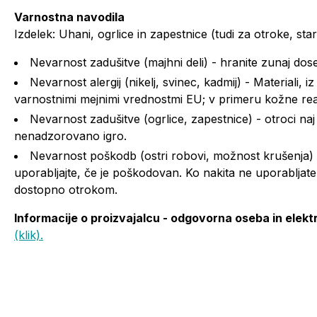
Varnostna navodila
Izdelek: Uhani, ogrlice in zapestnice (tudi za otroke, sta
Nevarnost zadušitve (majhni deli) - hranite zunaj dose
Nevarnost alergij (nikelj, svinec, kadmij) - Materiali, 
varnostnimi mejnimi vrednostmi EU; v primeru kožne rea
Nevarnost zadušitve (ogrlice, zapestnice) - otroci na
nenadzorovano igro.
Nevarnost poškodb (ostri robovi, možnost krušenja) -
uporabljajte, če je poškodovan. Ko nakita ne uporabljat
dostopno otrokom.
Informacije o proizvajalcu - odgovorna oseba in elekt
(klik).