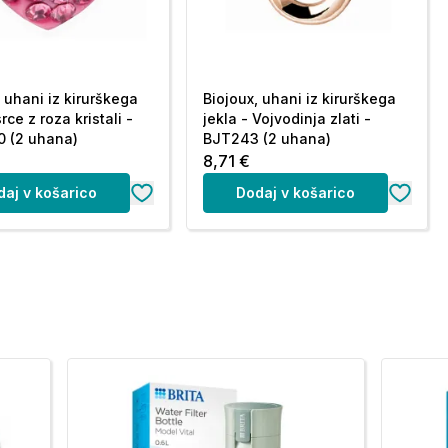
, uhani iz kirurškega
Biojoux, uhani iz kirurškega
srce z roza kristali -
jekla - Vojvodinja zlati -
 (2 uhana)
BJT243 (2 uhana)
8,71 €
daj v košarico
Dodaj v košarico