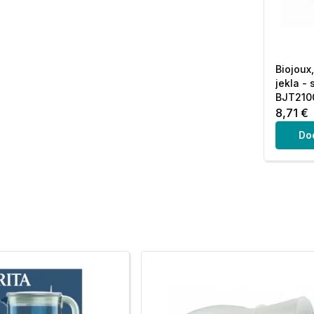
Biojoux
jekla - 
BJT2100
8,71 €
Do