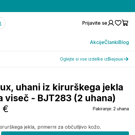
Prijavite se
Akcije
Članki
Blog
Oglejte si vse izdelke iz
Biojoux
ux, uhani iz kirurškega jekla
la viseč - BJT283 (2 uhana)
5 €
Pakiranje:
2 uhana
kirurškega jekla, primerni za občutljivo kožo.