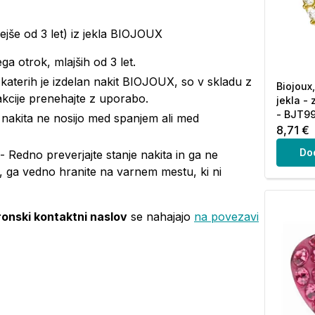
rejše od 3 let) iz jekla BIOJOUX
ga otrok, mlajših od 3 let.
iz katerih je izdelan nakit BIOJOUX, so v skladu z
Biojoux
kcije prenehajte z uporabo.
jekla - 
- BJT99
j nakita ne nosijo med spanjem ali med
8,71 €
Do
 Redno preverjajte stanje nakita in ga ne
e, ga vedno hranite na varnem mestu, ki ni
ronski kontaktni naslov
se nahajajo
na povezavi