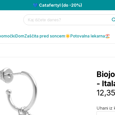
💙 Catafertyl (do -20%)
pomočki
Dom
Zaščita pred soncem☀️
Potovalna lekarna🏖️
Biojo
- Ita
12,3
Uhani iz 