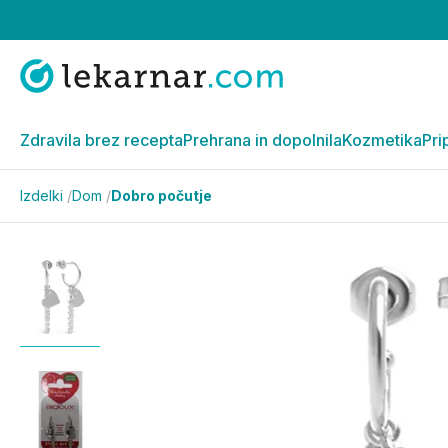
Zdravila brez recepta
Prehrana in dopolnila
Kozmetika
Pri
Izdelki
/
Dom
/
Dobro počutje