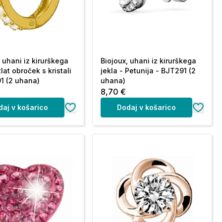
, uhani iz kirurškega
Biojoux, uhani iz kirurškega
zlat obroček s kristali
jekla - Petunija - BJT291 (2
1 (2 uhana)
uhana)
8,70 €
daj v košarico
Dodaj v košarico