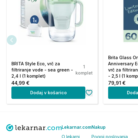
Brita Glass O
BRITA Style Eco, vrč za
Anniversary Ed
1
filtriranje vode - sea green -
vrč za filtrir
komplet
2,4 l (1 komplet)
- 2,5 l (1 komp
44,99 €
79,91 €
Dodaj v košarico
Doda
Lekarnar.com
Nakup
O lekarni
Pogoji poslovanja