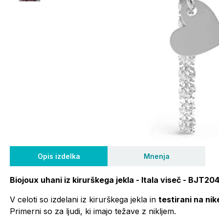
Opis izdelka
Mnenja
Biojoux uhani iz kirurškega jekla - Itala viseč - BJT20
V celoti so izdelani iz kirurškega jekla in
testirani na nike
Primerni so za ljudi, ki imajo težave z nikljem.