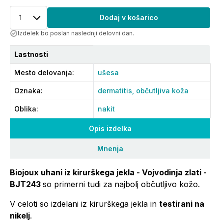
1
Dodaj v košarico
Izdelek bo poslan naslednji delovni dan.
Lastnosti
Mesto delovanja
:
ušesa
Oznaka
:
dermatitis,
občutljiva koža
Oblika
:
nakit
Opis izdelka
Mnenja
Biojoux uhani iz kirurškega jekla - Vojvodinja zlati -
BJT243
so primerni tudi za najbolj občutljivo kožo.
V celoti so izdelani iz kirurškega jekla in
testirani na
nikelj
.