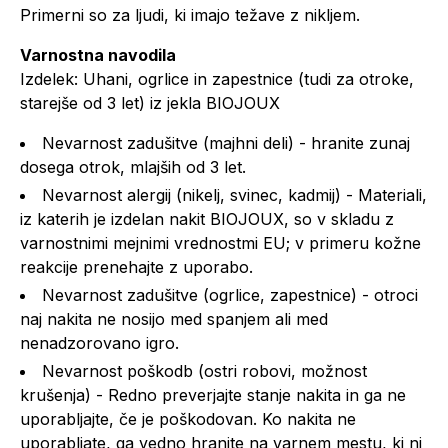
Primerni so za ljudi, ki imajo težave z nikljem.
Varnostna navodila
Izdelek: Uhani, ogrlice in zapestnice (tudi za otroke,
starejše od 3 let) iz jekla BIOJOUX
Nevarnost zadušitve (majhni deli) - hranite zunaj
dosega otrok, mlajših od 3 let.
Nevarnost alergij (nikelj, svinec, kadmij) - Materiali,
iz katerih je izdelan nakit BIOJOUX, so v skladu z
varnostnimi mejnimi vrednostmi EU; v primeru kožne
reakcije prenehajte z uporabo.
Nevarnost zadušitve (ogrlice, zapestnice) - otroci
naj nakita ne nosijo med spanjem ali med
nenadzorovano igro.
Nevarnost poškodb (ostri robovi, možnost
krušenja) - Redno preverjajte stanje nakita in ga ne
uporabljajte, če je poškodovan. Ko nakita ne
uporabljate, ga vedno hranite na varnem mestu, ki ni