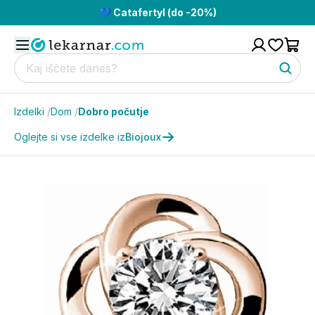
💙 Catafertyl (do -20%)
Izdelki
/
Dom
/
Dobro počutje
Oglejte si vse izdelke iz
Biojoux