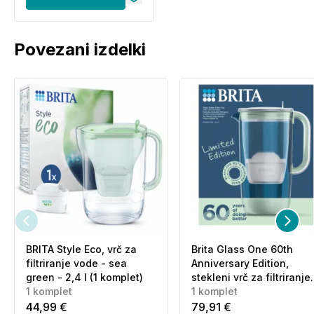
Povezani izdelki
BRITA Style Eco, vrč za
Brita Glass One 60th
filtriranje vode - sea
Anniversary Edition,
green - 2,4 l (1 komplet)
stekleni vrč za filtriranje
1 komplet
vode - zelen - 2,5 l (1
1 komplet
komplet)
44,99 €
79,91 €