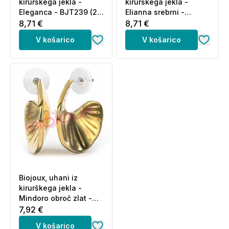
kirurškega jekla -
kirurškega jekla -
Eleganca - BJT239 (2
Elianna srebrni -
uhana)
BJT378 (2 uhana)
8,71 €
8,71 €
V košarico
V košarico
Biojoux, uhani iz
kirurškega jekla -
Mindoro obroč zlat -
BJT352 (2 uhana)
7,92 €
V košarico