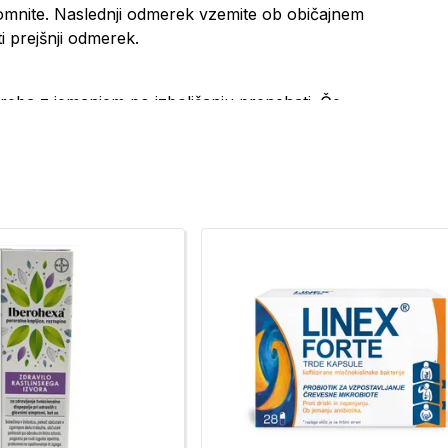
spomnite. Naslednji odmerek vzemite ob običajnem
i prejšnji odmerek.
treba z jemanjem po izboljšanju prenehati. Če
te z zdravnikom ali farmacevtom.
pan
ero koli sestavino tega zdravila (navedeno v
 potrjena,
ilno (paralitični ileus ali obstrukcijski ileus).
njkanju blata in/ali slabost/bruhanje,