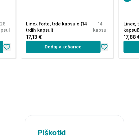
28
Linex Forte, trde kapsule (14
14
Linex, 
apsul
trdih kapsul)
kapsul
kapsul
17,13 €
17,88 
Dodaj v košarico
Piškotki