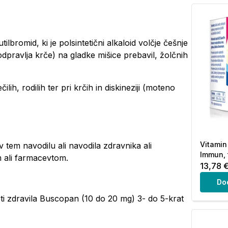
bromid, ki je polsintetični alkaloid volčje češnje
dpravlja krče) na gladke mišice prebavil, žolčnih
ih, rodilih ter pri krčih in diskineziji (moteno
Vitamin
 tem navodilu ali navodila zdravnika ali
Immun, 
m ali farmacevtom.
13,78 
Do
bleti zdravila Buscopan (10 do 20 mg) 3- do 5-krat