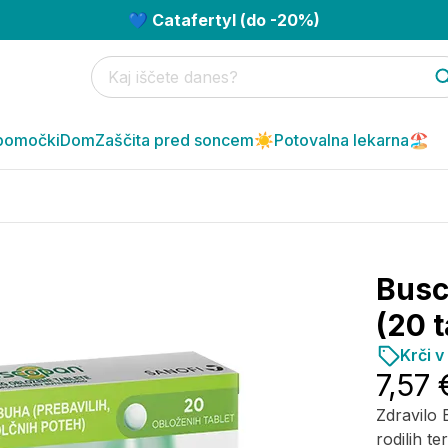
💙 Catafertyl (do -20%)
pomočki
Dom
Zaščita pred soncem☀️
Potovalna lekarna🏖️
Busc
(20 t
Krči v
7,57 
Zdravilo 
rodilih te