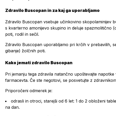
Zdravilo Buscopan in za kaj ga uporabljamo
Zdravilo Buscopan vsebuje učinkovino skopolaminijev butil
s kvarterno amonijevo skupino in deluje spazmolitično (o
poti, rodil in sečil.
Zdravilo Buscopan uporabljamo pri krčih v prebavilih, sečil
gibanje) žolčnih poti.
Kako jemati zdravilo Buscopan
Pri jemanju tega zdravila natančno upoštevajte napotke v
farmacevta. Če ste negotovi, se posvetujte z zdravniko
Priporočeni odmerek je:
odrasli in otroci, starejši od 6 let: 1 do 2 obloženi ta
na dan.