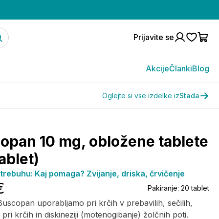
Prijavite se
Akcije
Članki
Blog
Oglejte si vse izdelke iz
Stada
opan 10 mg, obložene tablete
ablet)
 trebuhu: Kaj pomaga? Zvijanje, driska, črvičenje
€
Pakiranje:
20 tablet
Buscopan uporabljamo pri krčih v prebavilih, sečilih,
r pri krčih in diskineziji (motenogibanje) žolčnih poti.