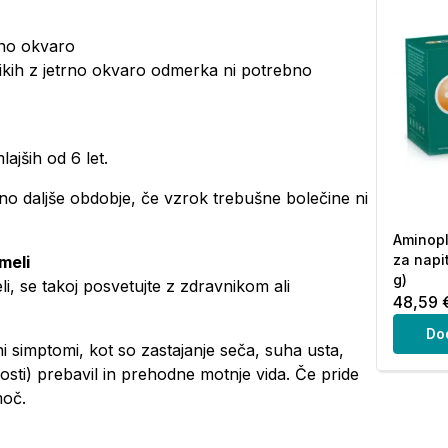
trno okvaro
lnikih z jetrno okvaro odmerka ni potrebno
ajših od 6 let.
no daljše obdobje, če vzrok trebušne bolečine ni
Aminopl
za napi
meli
g)
i, se takoj posvetujte z zdravnikom ali
48,59 
Do
 simptomi, kot so zastajanje seča, suha usta,
jivosti) prebavil in prehodne motnje vida. Če pride
moč.