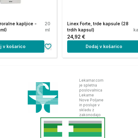
 z zdravnikom ali farmacevtom:
 zaprtega kota),
 izvodil,
roralne kapljice -
20
Linex Forte, trde kapsule (28
 ml)
ml
trdih kapsul)
k
24,92 €
/ali se hkrati pojavijo simptomi, kot so vročina,
j v košarico
Dodaj v košarico
 bolečina na pritisk, znižan krvni tlak, omedlevica
avnikom. Vaš zdravnik bo opravil ustrezne
čine.
Lekarnar.com
kratkim jemali ali pa boste morda začeli jemati
je spletna
poslovalnica
Lekarne
Nove Poljane
 zato obvestite svojega zdravnika če jemljete:
in posluje v
skladu z
zakonodajo
e depresije),
),