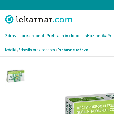
Zdravila brez recepta
Prehrana in dopolnila
Kozmetika
Pri
Izdelki
/
Zdravila brez recepta
/
Prebavne težave