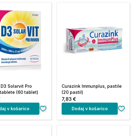
 D3 Solarvit Pro
Curazink Immunplus, pastile
tablete (60 tablet)
(20 pastil)
€
7,83 €
daj v košarico
Dodaj v košarico