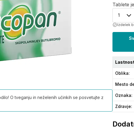
Tablete j
1
Izdelek b
Sv
Lastnost
Oblika
:
Mesto de
Oznaka
:
ilo! O tveganju in neželenih učinkih se posvetujte z
Zdravje
:
Dodatn