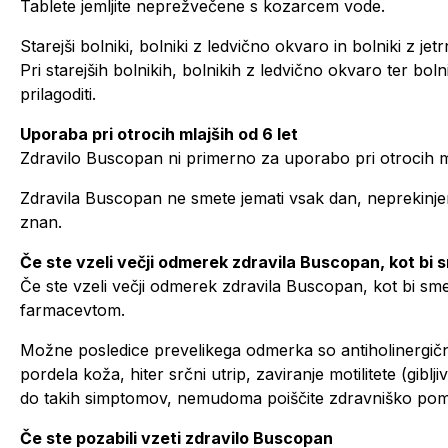
Tablete jemljite neprežvečene s kozarcem vode.
Starejši bolniki, bolniki z ledvično okvaro in bolniki z je
Pri starejših bolnikih, bolnikih z ledvično okvaro ter bo
prilagoditi.
Uporaba pri otrocih mlajših od 6 let
Zdravilo Buscopan ni primerno za uporabo pri otrocih ml
Zdravila Buscopan ne smete jemati vsak dan, neprekinje
znan.
Če ste vzeli večji odmerek zdravila Buscopan, kot bi s
Če ste vzeli večji odmerek zdravila Buscopan, kot bi smel
farmacevtom.
Možne posledice prevelikega odmerka so antiholinergični
pordela koža, hiter srčni utrip, zaviranje motilitete (gibl
do takih simptomov, nemudoma poiščite zdravniško po
Če ste pozabili vzeti zdravilo Buscopan