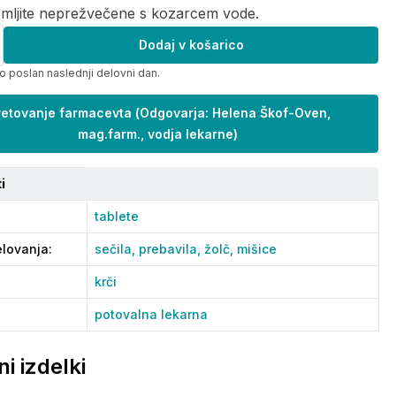
emljite neprežvečene s kozarcem vode.
Dodaj v košarico
o poslan naslednji delovni dan.
etovanje farmacevta
(
Odgovarja: Helena Škof-Oven,
mag.farm., vodja lekarne
)
i
tablete
lovanja
:
sečila,
prebavila,
žolč,
mišice
krči
potovalna lekarna
i izdelki