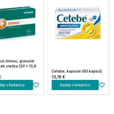
us Immun, granulat
tek vrečka (30 x 13,8
Cetebe, kapsule (60 kapsul)
€
13,19 €
daj v košarico
Dodaj v košarico