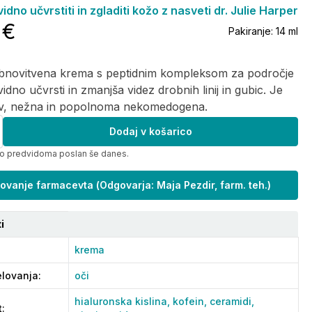
idno učvrstiti in zgladiti kožo z nasveti dr. Julie Harper
 €
Pakiranje:
14 ml
bnovitvena krema s peptidnim kompleksom za področje
vidno učvrsti in zmanjša videz drobnih linij in gubic. Je
av, nežna in popolnoma nekomedogena.
Dodaj v košarico
bo predvidoma poslan še danes.
ovanje farmacevta
(
Odgovarja: Maja Pezdir, farm. teh.
)
i
krema
lovanja
:
oči
hialuronska kislina,
kofein,
ceramidi,
t
: