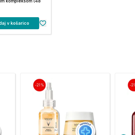
nim kompleksom (48
daj v košarico