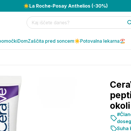
☀️
La Roche-Posay Anthelios (-30%)
pomočki
Dom
Zaščita pred soncem☀️
Potovalna lekarna🏖️
Cera
pept
okoli
#Člane
doseg
Suha k