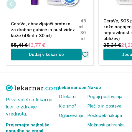
48
CeraVe, SOS 
CeraVe, obnavljajoči protokol
ml +
kože nagnjen
za drobne gubice in pust videz
30
nepravilnosti
kože (48ml + 30 ml)
ml
obližev)
55,41 €
43,77 €
25,34 €
21,2
Dodaj v košarico
Doda
Lekarnar.com
Nakup
O lekarni
Pogoji poslovanja
Prva spletna lekarna,
Kje smo?
Plačilo in dostava
kjer je zdravje
vrednota.
Oglaševanje
Postopek nakupa
Prejemajte najboljšo
Možnosti prihranka
ponudbo na email