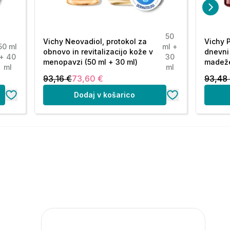
50
Vichy Neovadiol, protokol za
Vichy P
50 ml
ml +
obnovo in revitalizacijo kože v
dnevni
+ 40
30
menopavzi (50 ml + 30 ml)
madeže
ml
ml
93,16 €
73,60 €
93,48
Dodaj v košarico