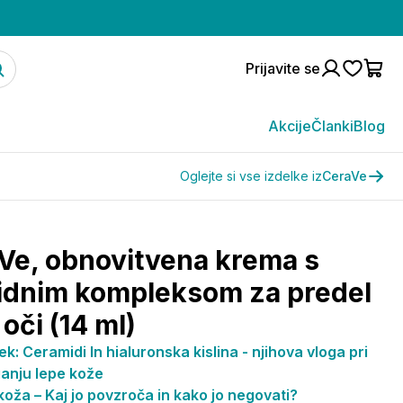
Prijavite se
Akcije
Članki
Blog
Oglejte si vse izdelke iz
CeraVe
Ve, obnovitvena krema s
idnim kompleksom za predel
 oči (14 ml)
k: Ceramidi In hialuronska kislina - njihova vloga pri
anju lepe kože
oža – Kaj jo povzroča in kako jo negovati?