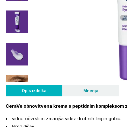
Opis izdelka
Mnenja
CeraVe obnovitvena krema s peptidnim kompleksom za 
vidno učvrsti in zmanjša videz drobnih linij in gubic.
Brez dišav.