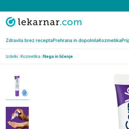
Zdravila brez recepta
Prehrana in dopolnila
Kozmetika
Pri
Izdelki
/
Kozmetika
/
Nega in ličenje