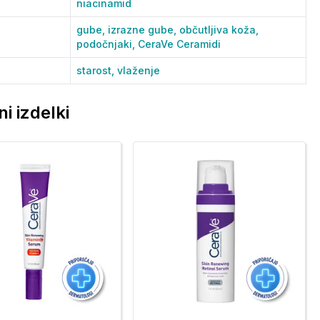
niacinamid
gube,
izrazne gube,
občutljiva koža,
podočnjaki,
CeraVe Ceramidi
starost,
vlaženje
i izdelki