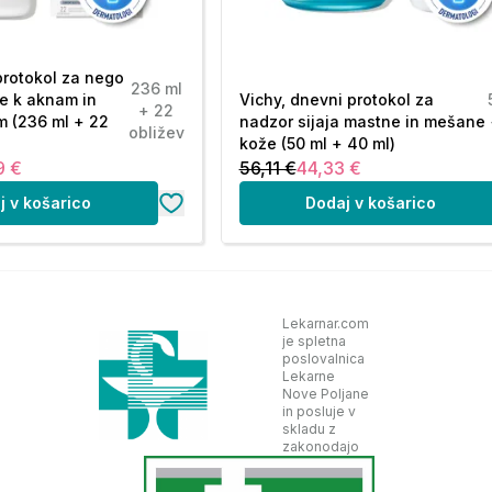
protokol za nego
236 ml
e k aknam in
Vichy, dnevni protokol za
+ 22
m (236 ml + 22
nadzor sijaja mastne in mešane
obližev
kože (50 ml + 40 ml)
9 €
56,11 €
44,33 €
j v košarico
Dodaj v košarico
Lekarnar.com
je spletna
poslovalnica
Lekarne
Nove Poljane
in posluje v
skladu z
zakonodajo