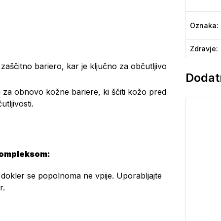
Oznaka
:
Zdravje
:
zaščitno bariero, kar je ključno za občutljivo
Dodatn
ni za obnovo kožne bariere, ki ščiti kožo pred
tljivosti.
kompleksom:
 dokler se popolnoma ne vpije. Uporabljajte
r.