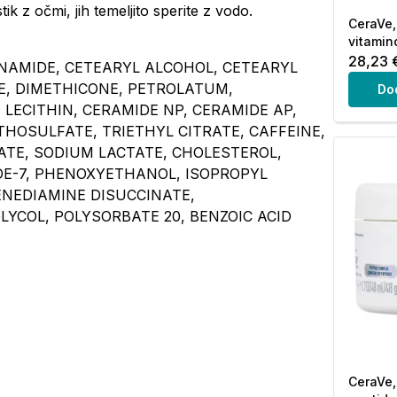
k z očmi, jih temeljito sperite z vodo.
CeraVe,
vitamin
28,23 
INAMIDE, CETEARYL ALCOHOL, CETEARYL
E, DIMETHICONE, PETROLATUM,
Do
ECITHIN, CERAMIDE NP, CERAMIDE AP,
OSULFATE, TRIETHYL CITRATE, CAFFEINE,
TE, SODIUM LACTATE, CHOLESTEROL,
IDE-7, PHENOXYETHANOL, ISOPROPYL
ENEDIAMINE DISUCCINATE,
YCOL, POLYSORBATE 20, BENZOIC ACID
CeraVe,