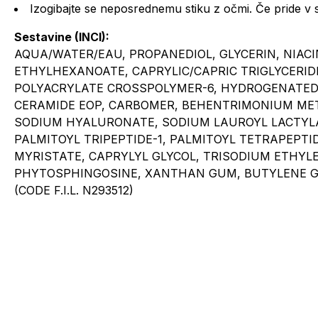
Izogibajte se neposrednemu stiku z očmi. Če pride v sti
Sestavine (INCI):
AQUA/WATER/EAU, PROPANEDIOL, GLYCERIN, NIAC
ETHYLHEXANOATE, CAPRYLIC/CAPRIC TRIGLYCERID
POLYACRYLATE CROSSPOLYMER-6, HYDROGENATED L
CERAMIDE EOP, CARBOMER, BEHENTRIMONIUM METH
SODIUM HYALURONATE, SODIUM LAUROYL LACTYLA
PALMITOYL TRIPEPTIDE-1, PALMITOYL TETRAPEPT
MYRISTATE, CAPRYLYL GLYCOL, TRISODIUM ETHYL
PHYTOSPHINGOSINE, XANTHAN GUM, BUTYLENE GL
(CODE F.I.L. N293512)