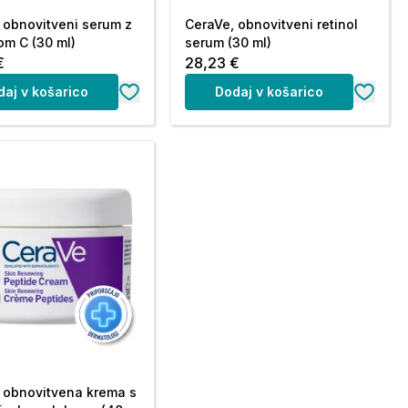
 obnovitveni serum z
CeraVe, obnovitveni retinol
om C (30 ml)
serum (30 ml)
€
28,23 €
daj v košarico
Dodaj v košarico
 obnovitvena krema s