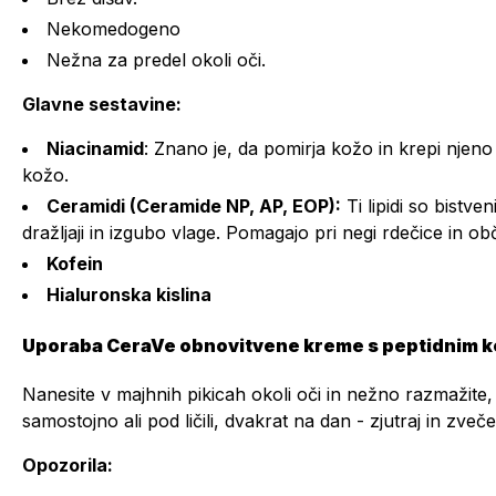
Nekomedogeno
Nežna za predel okoli oči.
Glavne sestavine:
Niacinamid
: Znano je, da pomirja kožo in krepi njeno 
kožo.
Ceramidi (Ceramide NP, AP, EOP):
Ti lipidi so bistve
dražljaji in izgubo vlage. Pomagajo pri negi rdečice in obču
Kofein
Hialuronska kislina
Uporaba CeraVe obnovitvene kreme s peptidnim 
Nanesite v majhnih pikicah okoli oči in nežno razmažite,
samostojno ali pod ličili, dvakrat na dan - zjutraj in zveče
Opozorila: