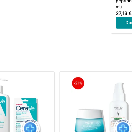
peptid
ml)
27,18 €
Do