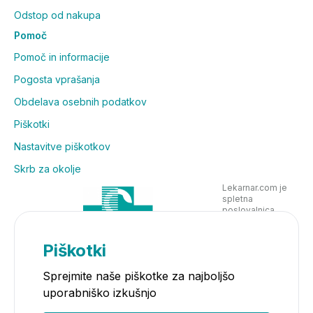
Odstop od nakupa
Pomoč
Pomoč in informacije
Pogosta vprašanja
Obdelava osebnih podatkov
Piškotki
Nastavitve piškotkov
Skrb za okolje
Lekarnar.com je
spletna
poslovalnica
Lekarne Nove
Poljane in posluje
v skladu z
Piškotki
zakonodajo
Sprejmite naše piškotke za najboljšo
uporabniško izkušnjo