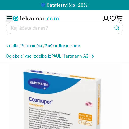
💙 Catafertyl (do -20%)
Izdelki
/
Pripomočki
/
Poškodbe in rane
Oglejte si vse izdelke iz
PAUL Hartmann AG