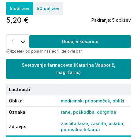
5 obližev
50 obližev
5,20 €
Pakiranje:
5 obližev
1
Dodaj v košarico
Izdelek bo poslan naslednji delovni dan.
Svetovanje farmacevta
(
Katarina Vaupotič,
mag. farm.
)
Lastnosti
Oblika
:
medicinski pripomoček,
obliži
Oznaka
:
rane,
poškodba,
odrgnine
zaščita kože,
zaščita,
oskrba,
Zdravje
:
potovalna lekarna