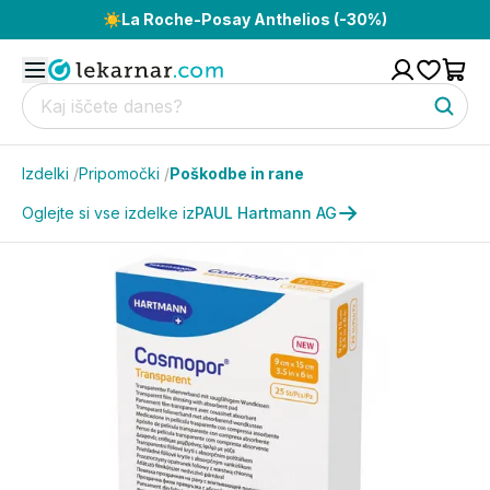
☀️
La Roche-Posay Anthelios (-30%)
Izdelki
/
Pripomočki
/
Poškodbe in rane
Oglejte si vse izdelke iz
PAUL Hartmann AG