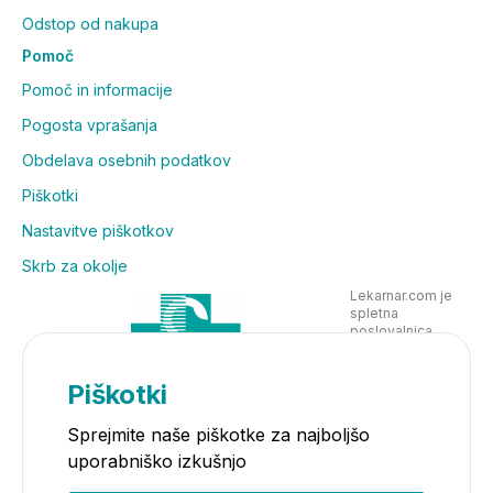
Odstop od nakupa
Pomoč
Pomoč in informacije
Pogosta vprašanja
Obdelava osebnih podatkov
Piškotki
Nastavitve piškotkov
Skrb za okolje
Lekarnar.com je
spletna
poslovalnica
Lekarne Nove
Poljane in posluje
v skladu z
Piškotki
zakonodajo
Sprejmite naše piškotke za najboljšo
uporabniško izkušnjo