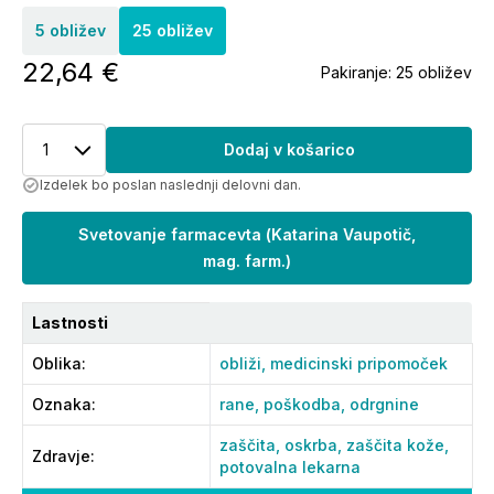
5 obližev
25 obližev
22,64 €
Pakiranje:
25 obližev
1
Dodaj v košarico
Izdelek bo poslan naslednji delovni dan.
Svetovanje farmacevta
(
Katarina Vaupotič,
mag. farm.
)
Lastnosti
Oblika
:
obliži,
medicinski pripomoček
Oznaka
:
rane,
poškodba,
odrgnine
zaščita,
oskrba,
zaščita kože,
Zdravje
:
potovalna lekarna