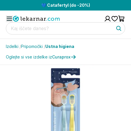
💙 Catafertyl (do -20%)
Izdelki
/
Pripomočki
/
Ustna higiena
Oglejte si vse izdelke iz
Curaprox