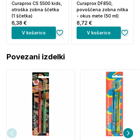
Curaprox CS 5500 kids,
Curaprox DF850,
otroška zobna ščetka
povoščena zobna nitka
(1 ščetka)
- okus mete (50 ml)
6,38 €
8,72 €
V košarico
V košarico
Povezani izdelki