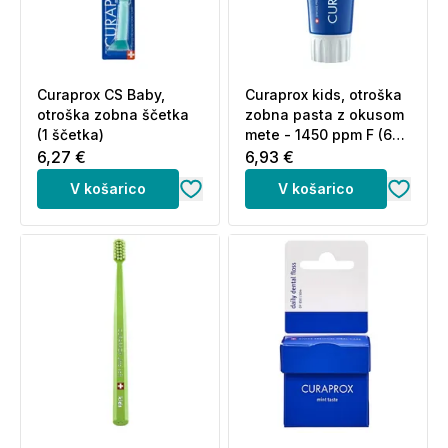
Curaprox CS Baby,
Curaprox kids, otroška
otroška zobna ščetka
zobna pasta z okusom
(1 ščetka)
mete - 1450 ppm F (60
ml)
6,27 €
6,93 €
V košarico
V košarico