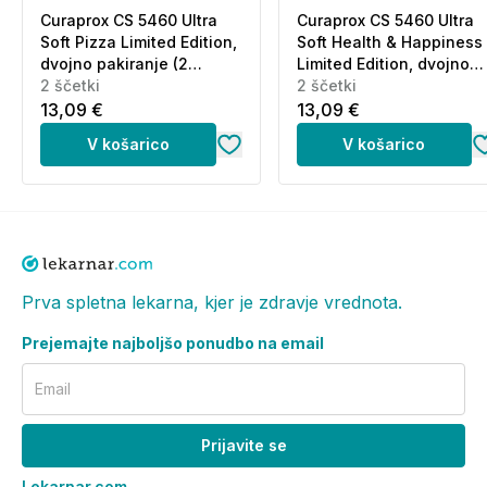
Curaprox CS 5460 Ultra
Curaprox CS 5460 Ultra
Soft Pizza Limited Edition,
Soft Health & Happiness
dvojno pakiranje (2
Limited Edition, dvojno
ščetki)
2 ščetki
pakiranje (2 ščetki)
2 ščetki
13,09 €
13,09 €
V košarico
V košarico
Prva spletna lekarna, kjer je zdravje vrednota.
Prejemajte najboljšo ponudbo na email
Email
Prijavite se
Lekarnar.com