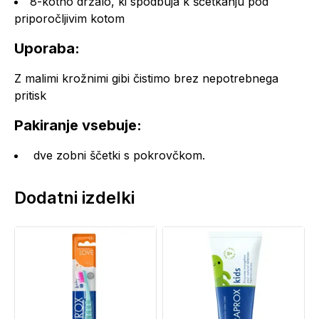
8-kotno držalo, ki spodbuja k ščetkanju pod
priporočljivim kotom
Uporaba:
Z malimi krožnimi gibi čistimo brez nepotrebnega
pritisk
Pakiranje vsebuje:
dve zobni ščetki s pokrovčkom.
Dodatni izdelki