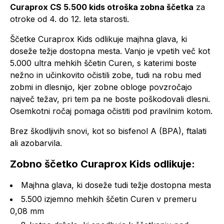
Curaprox CS 5.500 kids otroška zobna ščetka
za
otroke od 4. do 12. leta starosti.
Ščetke Curaprox Kids odlikuje majhna glava, ki
doseže težje dostopna mesta. Vanjo je vpetih več kot
5.000 ultra mehkih ščetin Curen, s katerimi boste
nežno in učinkovito očistili zobe, tudi na robu med
zobmi in dlesnijo, kjer zobne obloge povzročajo
največ težav, pri tem pa ne boste poškodovali dlesni.
Osemkotni ročaj pomaga očistiti pod pravilnim kotom.
Brez škodljivih snovi, kot so bisfenol A (BPA), ftalati
ali azobarvila.
Zobno ščetko Curaprox Kids odlikuje:
Majhna glava, ki doseže tudi težje dostopna mesta
5.500 izjemno mehkih ščetin Curen v premeru
0,08 mm