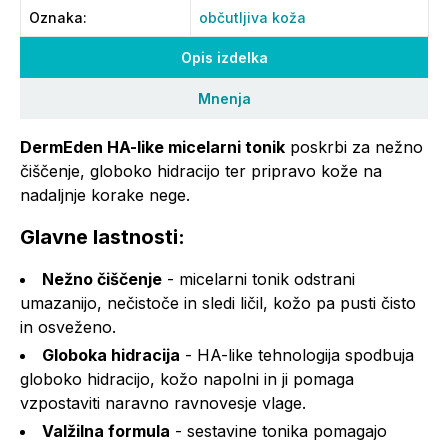
Oznaka
:
občutljiva koža
Opis izdelka
Mnenja
DermEden HA-like micelarni tonik
poskrbi za nežno
čiščenje, globoko hidracijo ter pripravo kože na
nadaljnje korake nege.
Glavne lastnosti:
Nežno čiščenje
- micelarni tonik odstrani
umazanijo, nečistoče in sledi ličil, kožo pa pusti čisto
in osveženo.
Globoka hidracija
- HA-like tehnologija spodbuja
globoko hidracijo, kožo napolni in ji pomaga
vzpostaviti naravno ravnovesje vlage.
Valžilna formula
- sestavine tonika pomagajo