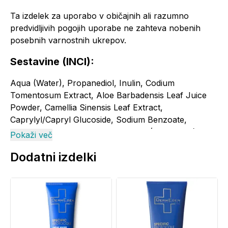
Ta izdelek za uporabo v običajnih ali razumno
predvidljivih pogojih uporabe ne zahteva nobenih
posebnih varnostnih ukrepov.
Sestavine (INCI):
Aqua (Water), Propanediol, Inulin, Codium
Tomentosum Extract, Aloe Barbadensis Leaf Juice
Powder, Camellia Sinensis Leaf Extract,
Caprylyl/Capryl Glucoside, Sodium Benzoate,
Caprylyl Glycol, Citric Acid, Parfum (Fragrance),
Pokaži več
Butylene Glycol, Decyl Alcohol.
Dodatni izdelki
Pogosta vprašanja in odgovori (FAQ):
Za kakšen tip kože je primeren
DermEden HA-like Micelarni tonik?
Tonik je primeren za vse tipe kože, vključno z