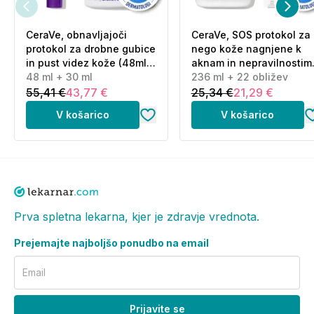
CeraVe, obnavljajoči
CeraVe, SOS protokol za
protokol za drobne gubice
nego kože nagnjene k
in pust videz kože (48ml
aknam in nepravilnostim
+ 30 ml)
48 ml + 30 ml
(236 ml + 22 obližev)
236 ml + 22 obližev
55,41 €
43,77 €
25,34 €
21,29 €
V košarico
V košarico
Prva spletna lekarna, kjer je zdravje vrednota.
Prejemajte najboljšo ponudbo na email
Email
Prijavite se