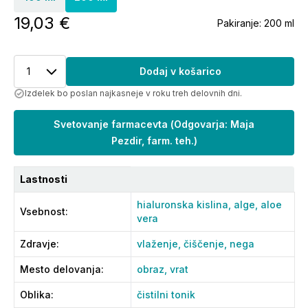
19,03 €
Pakiranje:
200 ml
1
Dodaj v košarico
Izdelek bo poslan najkasneje v roku treh delovnih dni.
Svetovanje farmacevta
(
Odgovarja: Maja
Pezdir, farm. teh.
)
Lastnosti
hialuronska kislina,
alge,
aloe
Vsebnost
:
vera
Zdravje
:
vlaženje,
čiščenje,
nega
Mesto delovanja
:
obraz,
vrat
Oblika
:
čistilni tonik