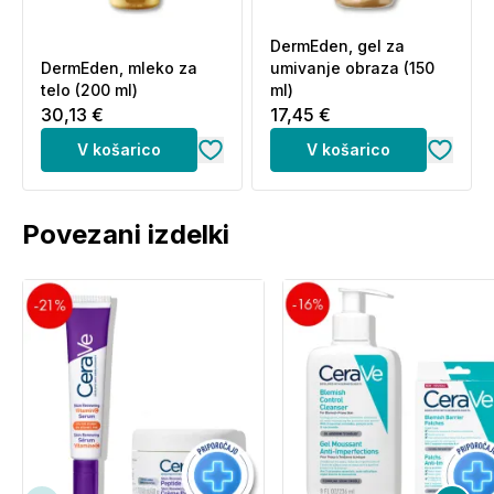
Uporabite ga pred nanašanjem serumov in vlažilnih
DermEden, gel za
krem, da izboljšate njihovo absorpcijo in povečate
DermEden, mleko za
umivanje obraza (150
učinkovitost rutine.
telo (200 ml)
ml)
30,13 €
17,45 €
Katere nečistoče odstranjuje
V košarico
V košarico
micelarni tonik?
Micelarni tonik učinkovito odstrani umazanijo,
Povezani izdelki
nečistoče in sledi ličil, kožo pa pusti čisto in
osveženo.