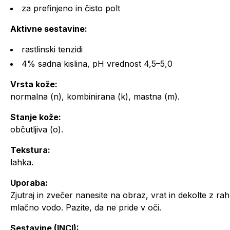
za prefinjeno in čisto polt
Aktivne sestavine:
rastlinski tenzidi
4% sadna kislina, pH vrednost 4,5–5,0
Vrsta kože:
normalna (n), kombinirana (k), mastna (m).
Stanje kože:
občutljiva (o).
Tekstura:
lahka.
Uporaba:
Zjutraj in zvečer nanesite na obraz, vrat in dekolte z rah
mlačno vodo. Pazite, da ne pride v oči.
Sestavine (INCI):