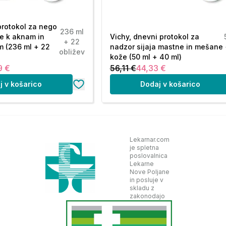
protokol za nego
236 ml
e k aknam in
Vichy, dnevni protokol za
+ 22
m (236 ml + 22
nadzor sijaja mastne in mešane
obližev
kože (50 ml + 40 ml)
9 €
56,11 €
44,33 €
j v košarico
Dodaj v košarico
Lekarnar.com
je spletna
poslovalnica
Lekarne
Nove Poljane
in posluje v
skladu z
zakonodajo