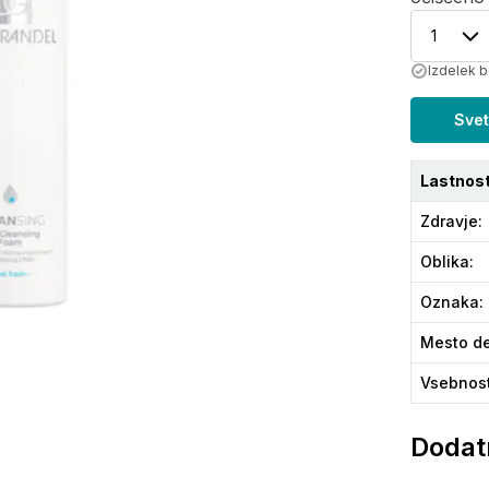
1
Izdelek b
Svet
Lastnost
Zdravje
:
Oblika
:
Oznaka
:
Mesto de
Vsebnos
Dodatn