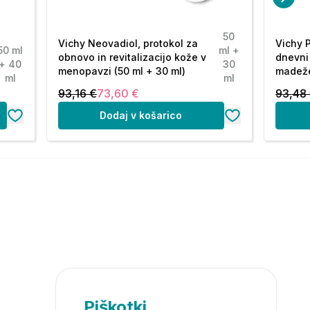
50
Vichy Neovadiol, protokol za
Vichy P
50 ml
ml +
obnovo in revitalizacijo kože v
dnevni
+ 40
30
menopavzi (50 ml + 30 ml)
madeže
ml
ml
93,16 €
73,60 €
93,48
Dodaj v košarico
Piškotki