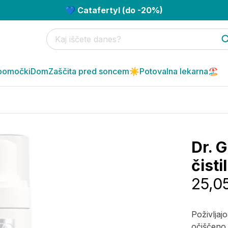
💙 Catafertyl (do -20%)
pomočki
Dom
Zaščita pred soncem☀️
Potovalna lekarna🏖️
Dr. 
čisti
25,0
Poživljaj
očiščeno