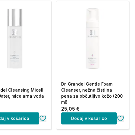
Dr. Grandel Gentle Foam
ndel Cleansing Micell
Cleanser, nežna čistilna
ater, micelarna voda
pena za občutljivo kožo (200
)
ml)
€
25,05 €
daj v košarico
Dodaj v košarico