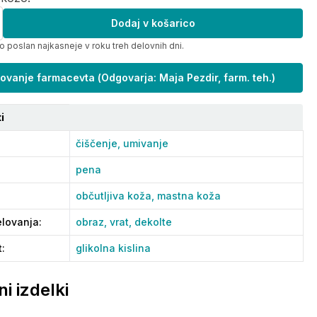
Dodaj v košarico
o poslan najkasneje v roku treh delovnih dni.
ovanje farmacevta
(
Odgovarja: Maja Pezdir, farm. teh.
)
i
čiščenje,
umivanje
pena
občutljiva koža,
mastna koža
lovanja
:
obraz,
vrat,
dekolte
t
:
glikolna kislina
i izdelki