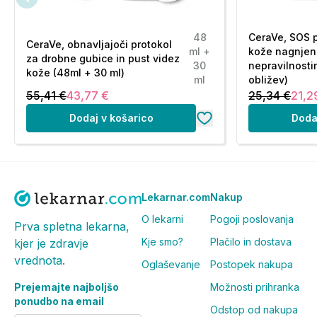
48
CeraVe, SOS 
CeraVe, obnavljajoči protokol
ml +
kože nagnjen
za drobne gubice in pust videz
30
nepravilnosti
kože (48ml + 30 ml)
ml
obližev)
55,41 €
43,77 €
25,34 €
21,2
Dodaj v košarico
Doda
Lekarnar.com
Nakup
O lekarni
Pogoji poslovanja
Prva spletna lekarna,
Kje smo?
Plačilo in dostava
kjer je zdravje
vrednota.
Oglaševanje
Postopek nakupa
Prejemajte najboljšo
Možnosti prihranka
ponudbo na email
Odstop od nakupa