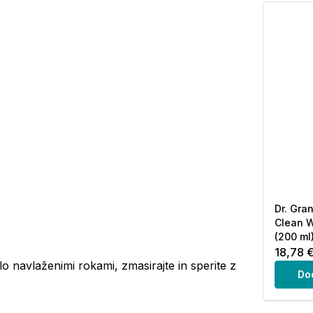
Dr. Gra
Clean W
(200 ml
18,78 
lo navlaženimi rokami, zmasirajte in sperite z
Do