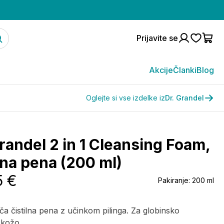
Prijavite se
Akcije
Članki
Blog
Oglejte si vse izdelke iz
Dr. Grandel
Grandel 2 in 1 Cleansing Foam,
lna pena (200 ml)
5 €
Pakiranje:
200 ml
oča čistilna pena z učinkom pilinga. Za globinsko
 kožo.