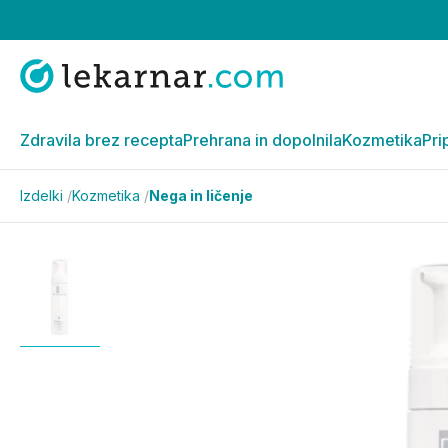
Zdravila brez recepta
Prehrana in dopolnila
Kozmetika
Pri
Izdelki
/
Kozmetika
/
Nega in ličenje