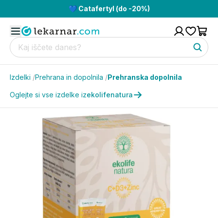
💙 Catafertyl (do -20%)
Izdelki
/
Prehrana in dopolnila
/
Prehranska dopolnila
Oglejte si vse izdelke iz
ekolifenatura