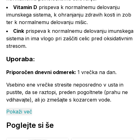
Vitamin D
prispeva k normalnemu delovanju
imunskega sistema, k ohranjanju zdravih kosti in zob
ter k normalnemu delovanju mišic.
Cink
prispeva k normalnemu delovanju imunskega
sistema in ima vlogo pri zaščiti celic pred oksidativnim
stresom.
Uporaba:
Priporočen dnevni odmerek:
1 vrečka na dan.
Vsebino ene vrečke stresite neposredno v usta in
pustite, da se raztopi, preden pogoltnete (prahu ne
vdihavajte), ali jo zmešajte s kozarcem vode.
Pokaži več
Vsebnost:
Poglejte si še
Sestavine:
1 vrečka
%PDV*
Vitamin C
1000 mg
1250