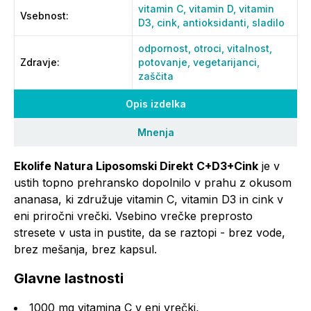
vitamin C,
vitamin D,
vitamin
Vsebnost
:
D3,
cink,
antioksidanti,
sladilo
odpornost,
otroci,
vitalnost,
Zdravje
:
potovanje,
vegetarijanci,
zaščita
Opis izdelka
Mnenja
Ekolife Natura Liposomski Direkt C+D3+Cink
je v
ustih topno prehransko dopolnilo v prahu z okusom
ananasa, ki združuje vitamin C, vitamin D3 in cink v
eni priročni vrečki. Vsebino vrečke preprosto
stresete v usta in pustite, da se raztopi - brez vode,
brez mešanja, brez kapsul.
Glavne lastnosti
1000 mg vitamina C v eni vrečki,