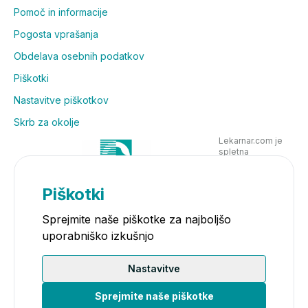
Pomoč in informacije
Pogosta vprašanja
Obdelava osebnih podatkov
Piškotki
Nastavitve piškotkov
Skrb za okolje
Lekarnar.com je
spletna
poslovalnica
Lekarne Nove
Poljane in posluje
Piškotki
v skladu z
zakonodajo
Sprejmite naše piškotke za najboljšo
uporabniško izkušnjo
Nastavitve
Sprejmite naše piškotke