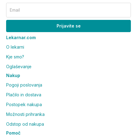
Email
Ali je izdelek primeren za
vegetarijance in vegane?
Prijavite se
Izdelek je primeren za vegetarijance. Ni primeren za
Lekarnar.com
vegane, saj vsebuje vitamin D3 (holekalciferol), ki je
O lekarni
pridobljen iz lanolina (ovčje volne).
Kje smo?
Oglaševanje
Nakup
Pogoji poslovanja
Plačilo in dostava
Postopek nakupa
Možnosti prihranka
Odstop od nakupa
Pomoč