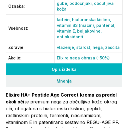
gube,
podočnjaki,
občutljiva
Oznaka
:
koža
kofein,
hialuronska kislina,
vitamin B3 (niacin),
pantenol,
Vsebnost
:
vitamin E,
beljakovine,
antioksidanti
Zdravje
:
vlaženje,
starost,
nega,
zaščita
Akcije
:
Elixire nega obraza (-50%)
Opis izdelka
Mnenja
Elixire HA+
Peptide Age Correct
krema za predel
okoli oči
je premium nega za občutljivo kožo okrog
oči, obogatena s hialuronsko kislino, peptidi,
rastlinskimi proteini, fermenti, niacinamidom,
vitaminom E in patentirano sestavino REGU-AGE PF.