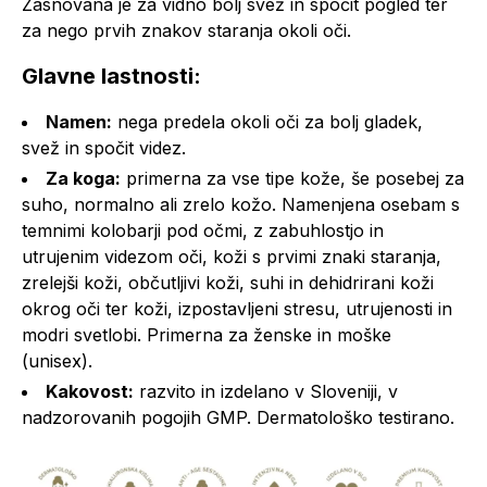
Zasnovana je za vidno bolj svež in spočit pogled ter
za nego prvih znakov staranja okoli oči.
Glavne lastnosti:
Namen:
nega predela okoli oči za bolj gladek,
svež in spočit videz.
Za koga:
primerna za vse tipe kože, še posebej za
suho, normalno ali zrelo kožo. Namenjena osebam s
temnimi kolobarji pod očmi, z zabuhlostjo in
utrujenim videzom oči, koži s prvimi znaki staranja,
zrelejši koži, občutljivi koži, suhi in dehidrirani koži
okrog oči ter koži, izpostavljeni stresu, utrujenosti in
modri svetlobi. Primerna za ženske in moške
(unisex).
Kakovost:
razvito in izdelano v Sloveniji, v
nadzorovanih pogojih GMP. Dermatološko testirano.