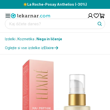
☀️
La Roche-Posay Anthelios (-30%)
Izdelki
/
Kozmetika
/
Nega in ličenje
Oglejte si vse izdelke iz
Elixire