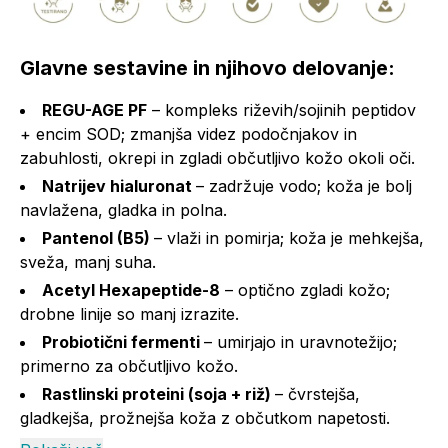
Glavne sestavine in njihovo delovanje:
REGU-AGE PF
– kompleks riževih/sojinih peptidov
+ encim SOD; zmanjša videz podočnjakov in
zabuhlosti, okrepi in zgladi občutljivo kožo okoli oči.
Natrijev hialuronat
– zadržuje vodo; koža je bolj
navlažena, gladka in polna.
Pantenol (B5)
– vlaži in pomirja; koža je mehkejša,
sveža, manj suha.
Acetyl Hexapeptide-8
– optično zgladi kožo;
drobne linije so manj izrazite.
Probiotični fermenti
– umirjajo in uravnotežijo;
primerno za občutljivo kožo.
Rastlinski proteini (soja + riž)
– čvrstejša,
gladkejša, prožnejša koža z občutkom napetosti.
Olje jojobe
– uravnava sebum, krepi zaščitno