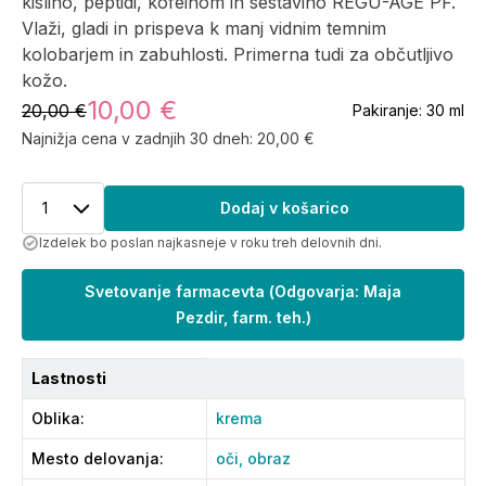
kislino, peptidi, kofeinom in sestavino REGU-AGE PF.
Vlaži, gladi in prispeva k manj vidnim temnim
kolobarjem in zabuhlosti. Primerna tudi za občutljivo
kožo.
10,00 €
20,00 €
Pakiranje:
30 ml
Najnižja cena v zadnjih 30 dneh:
20,00 €
1
Dodaj v košarico
Izdelek bo poslan najkasneje v roku treh delovnih dni.
Svetovanje farmacevta
(
Odgovarja: Maja
Pezdir, farm. teh.
)
Lastnosti
Oblika
:
krema
Mesto delovanja
:
oči,
obraz